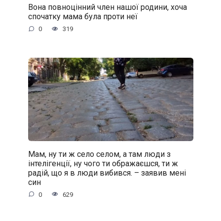
Вона повноцінний член нашої родини, хоча
спочатку мама була проти неї
0
319
Мам, ну ти ж село селом, а там люди з
інтелігенції, ну чого ти ображаєшся, ти ж
радій, що я в люди вибився. – заявив мені
син
0
629