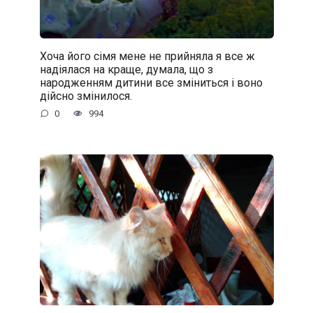
Хоча його сімя мене не прийняла я все ж
надіялася на краще, думала, що з
народженням дитини все зміниться і воно
дійсно змінилося.
0
994