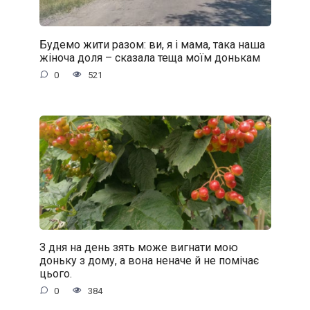
Будемо жити разом: ви, я і мама, така наша
жіноча доля – сказала теща моїм донькам
0
521
З дня на день зять може вигнати мою
доньку з дому, а вона неначе й не помічає
цього.
0
384