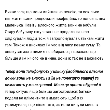
Виявилося, що вони вийшли на пенсію, та оскільки
пів життя вони працювали неофіційно, то пенсія в них
маленька. Навіть власного житла вони не набули.
Стару бабусину хату я так і не продала, за нею
слідкували люди, тож я запропонувала батькам жити
там. Також я висилаю їм час від часу певну суму. Та
спілкуватися з ними я не збираюся, і вважаю, що
більше я їм нічого не винна. Вони ж так не вважають.
Тепер вони телефонують у клініку (мобільного власної
дочки вони не знають, і я їм не полегшую задачу) та
вимагають у мене грошей. Мене це просто обурює!
А
тепер ситуація ще більше загострилася: батьки
подали на аліменти та вимагають, щоб я їх
утримувала, і це після того, як вони кинули мене в