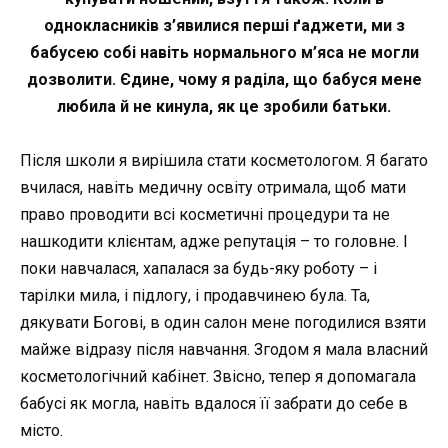
однокласників з’явилися перші ґаджети, ми з
бабусею собі навіть нормального м’яса не могли
дозволити. Єдине, чому я раділа, що бабуся мене
любила й не кинула, як це зробили батьки.
Після школи я вирішила стати косметологом. Я багато
вчилася, навіть медичну освіту отримала, щоб мати
право проводити всі косметичні процедури та не
нашкодити клієнтам, адже репутація – то головне. І
поки навчалася, хапалася за будь-яку роботу – і
тарілки мила, і підлогу, і продавчинею була. Та,
дякувати Богові, в один салон мене погодилися взяти
майже відразу після навчання. Згодом я мала власний
косметологічний кабінет. Звісно, тепер я допомагала
бабусі як могла, навіть вдалося її забрати до себе в
місто.