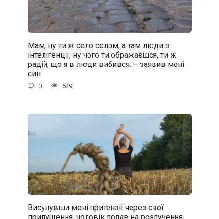
Мам, ну ти ж село селом, а там люди з
інтелігенції, ну чого ти ображаєшся, ти ж
радій, що я в люди вибився. – заявив мені
син
0
629
Висунувши мені притензії через свої
припущення, чоловік подав на розлучення