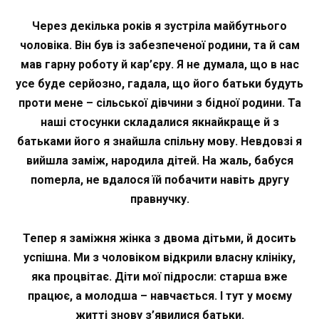
Через декілька років я зустріла майбутнього
чоловіка. Він був із забезпеченої родини, та й сам
мав гарну роботу й кар’єру. Я не думала, що в нас
усе буде серйозно, гадала, що його батьки будуть
проти мене – сільської дівчини з бідної родини. Та
наші стосунки складалися якнайкраще й з
батьками його я знайшла спільну мову. Невдовзі я
вийшла заміж, народила дітей. На жаль, бабуся
поmepла, не вдалося їй побачити навіть другу
правнучку.
Тепер я заміжня жінка з двома дітьми, й досить
успішна. Ми з чоловіком відкрили власну клініку,
яка процвітає. Діти мої підросли: старша вже
працює, а молодша – навчається. І тут у моєму
житті знову з’явилися батьки.