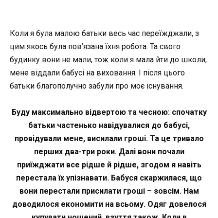
Коли я була малою батьки весь час переїжджали, з
цим якось була пов’язана їхня робота. Та свого
будинку вони не мали, тож коли я мала йти до школи,
мене віддали бабусі на виховання. І після цього
батьки благополучно забули про моє існування.
Буду максимально відвертою та чесною: спочатку
батьки частенько навідувалися до бабусі,
провідували мене, висилали гроші. Та це тривало
перших два-три роки. Далі вони почали
приїжджати все рідше й рідше, згодом я навіть
перестала їх упізнавати. Бабуся скаржилася, що
вони перестали присилати гроші – зовсім. Нам
доводилося економити на всьому. Одяг довелося
купувати ношений, взуття також. Коли в