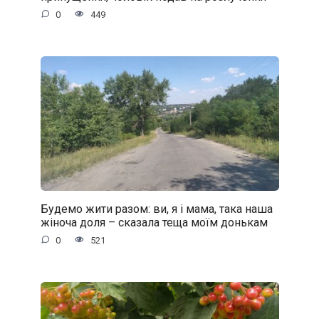
0
449
Будемо жити разом: ви, я і мама, така наша
жіноча доля – сказала теща моїм донькам
0
521