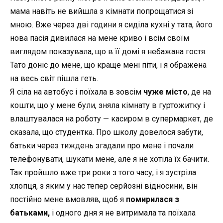
мама навіть не вийшла з кімнати попрощатися зі
мною. Вже через дві години я сиділа кухні у тата, його
нова пасія дивилася на мене криво і всім своїм
виглядом показувала, що в її домі я небажана гостя.
Тато доніс до мене, що краще мені піти, і я ображена
на весь світ пішла геть.
Я сіла на автобус і поїхала в зовсім
чуже місто
, де на
кошти, що у мене були, зняла кімнату в гуртожитку і
влаштувалася на роботу
—
касиром в супермаркет, де
сказала, що студентка. Про школу довелося забути,
батьки через тиждень згадали про мене і почали
телефонувати, шукати мене, але я не хотіла їх бачити.
Так пройшло вже три роки з того часу, і я зустріла
хлопця, з яким у нас тепер серйозні відносини, він
постійно мене вмовляв, щоб я
помирилася з
батьками,
і
одного дня я не витримала та поїхала