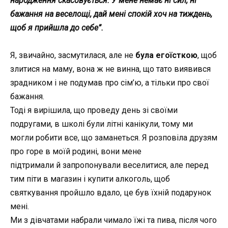
народження
скасовується
. У мене немає ні сил, ні
бажання на веселощі, дай мені спокій хоч на тиждень,
щоб я прийшла до себе”.
Я, звичайно, засмутилася, але не
була егоїсткою
, щоб
злитися на маму, вона ж не винна, що тато виявився
зрадником і не подумав про сім’ю, а тільки про свої
бажання.
Тоді я вирішила, що проведу день зі своїми
подругами, в школі були літні канікули, тому ми
могли робити все, що заманеться. Я розповіла друзям
про горе в моїй родині, вони мене
підтримали
й
запропонували веселитися, але перед
тим піти в магазин і купити алкоголь, щоб
святкування пройшло вдало, це був їхній подарунок
мені.
Ми з дівчатами набрали чимало їжі та пива, після чого