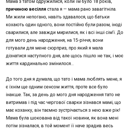
Мама з татом одружилися, коли їм було 18
років,
причиною весілля
стала я
—
мама рано завагітніла.
Ми жили непогано, навіть здавалося, що батьки
кохають один одного, вони постійно були разом, іноді
сварилися, але завжди мирилися, як і всі інші сім’ї. До
для мого день народження, на 15-річчя, вони
готували для мене сюрприз, про який я мала
дізнатися наступного дня, але щось пішло не так, і моє
життя кардинально змінилося…
До того дня я думала, що тато і мама люблять мене, я
є їхнім ще одним сенсом життя, проте все було
інакше. Так, за день до мого дня народження тато не
витримав і під час чергової сварки зізнався мамі, що
має коханку, він таємно зустрічається з нею вже рік!
Мама була шокована від такої новини, як вона мені
потім зізналася, в той момент її наче зрадив весь