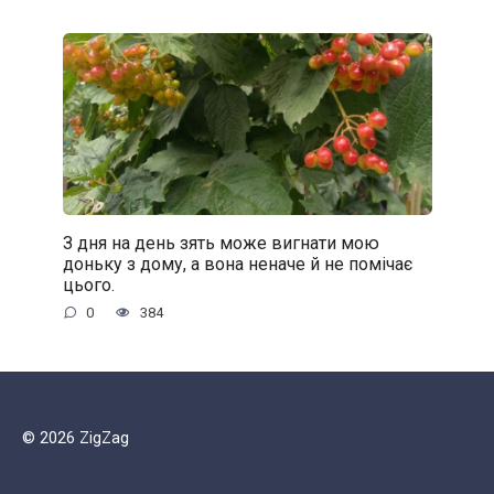
З дня на день зять може вигнати мою
доньку з дому, а вона неначе й не помічає
цього.
0
384
© 2026 ZigZag