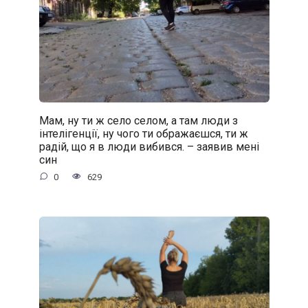
Мам, ну ти ж село селом, а там люди з
інтелігенції, ну чого ти ображаєшся, ти ж
радій, що я в люди вибився. – заявив мені
син
0
629