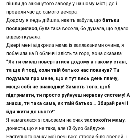
пішли до закинутого заводу у нашому місті, де і
провели час до самого вечора.
Додому я ледь дійшла, навіть забула, що
батьки
посварилися
, була така весела, бо думала, що вдало
відсвяткувала.
Двері мені відкрила мама із заплаканими очима, я
побачила на її обличчі злість та горе, вона сказала:
“Як ти смієш повертатися додому в такому стані,
та ще й тоді, коли твій батько нас покинув? Ти
подумала про мене, що я тут весь день плачу,
місця собі не знаходжу! Замість того, щоб
підтримати, ти просто руйнуєш нервову систему! А
знаєш, ти така сама, як твій батько… Збирай речі і
йди жити до нього!”.
Я
намагалася
зі сльозами на
очах
заспокоїти маму
,
донести, що я не така, але їй було байдуже.
Наступного ранку мої речі вже стояли біля дверей, і