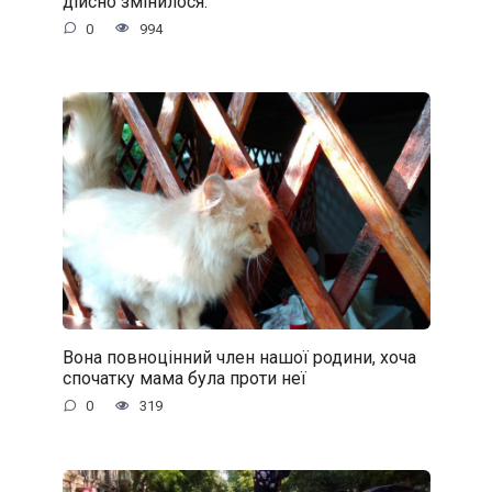
дійсно змінилося.
0
994
Вона повноцінний член нашої родини, хоча
спочатку мама була проти неї
0
319