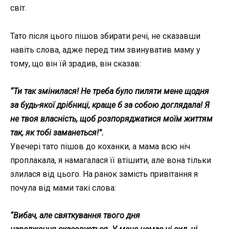
світ.
Тато після цього пішов збирати речі, не сказавши
навіть слова, адже перед тим звинуватив маму у
тому, що він їй зрадив, він сказав:
“Ти так змінилася! Не треба було пиляти мене щодня
за будь-якої дрібниці, краще б за собою доглядала! Я
не твоя власність, щоб розпоряджатися моїм життям
так, як тобі заманеться!”.
Увечері тато пішов до коханки, а мама всю ніч
проплакала, я намагалася її втішити, але вона тільки
злилася від цього. На ранок замість привітання я
почула від мами такі слова:
“Вибач, але святкування твого дня