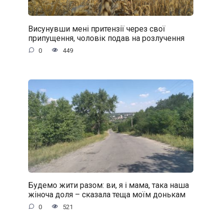
Висунувши мені притензії через свої
припущення, чоловік подав на розлучення
0
449
Будемо жити разом: ви, я і мама, така наша
жіноча доля – сказала теща моїм донькам
0
521