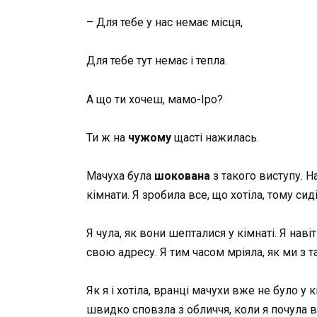
– Для тебе у нас немає місця,
Для тебе тут немає і тепла.
А що ти хочеш, мамо-Іро?
Ти ж на
чужому
щасті нажилась.
Мачуха була
шокована
з такого виступу. На
кімнати. Я зробила все, що хотіла, тому си
Я чула, як вони шепталися у кімнаті. Я нав
свою адресу. Я тим часом мріяла, як ми з 
Як я і хотіла, вранці мачухи вже не було у 
швидко сповзла з обличчя, коли я почула в