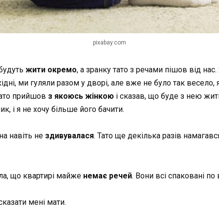
pixabay.com
 будуть
жити окремо
, а зранку тато з речами пішов від на
дні, ми гуляли разом у дворі, але вже не було так весело, 
 тато прийшов
з якоюсь жінкою
і сказав, що буде з нею жит
ник, і я не хочу більше його бачити.
она навіть не
здивувалася
. Тато ще декілька разів намагавс
ла, що квартирі майже
немає речей
. Вони всі спаковані по 
 сказати мені мати.