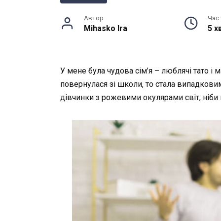
Автор
Час
Mihasko Ira
5 х
У мене була чудова сім’я – люблячі тато і 
повернулася зі школи, то стала випадков
дівчинки з рожевими окулярами світ, ніби 