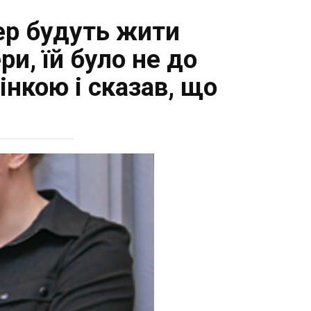
ер будуть жити
и, їй було не до
нкою і сказав, що