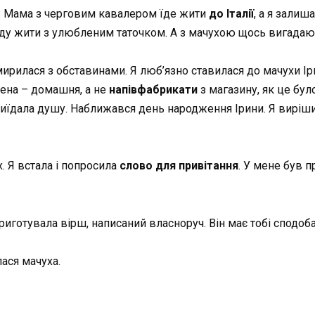
. Мама з черговим кавалером їде жити
до Італії
, а я залиш
буду жити з улюбленим таточком. А з мачухою щось вигадаю.
мирилася з обставинами. Я люб’язно ставилася до мачухи Ір
лена – домашня, а не
напівфабрикати
з магазину, як це бул
иїдала душу. Наближався день народження Ірини. Я вирішила
. Я встала і попросила
слово для привітання
. У мене був п
риготувала вірш, написаний власноруч. Він має тобі сподоба
ася мачуха.