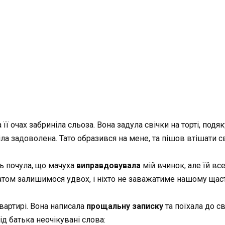
 її очах забриніла сльоза. Вона задула свічки на торті, подя
діла задоволена. Тато образився на мене, та пішов втішати с
іть почула, що мачуха
виправдовувала
мій вчинок, але їй вс
татом залишимося удвох, і ніхто не заважатиме нашому щас
квартирі. Вона написала
прощальну записку
та поїхала до с
ід батька неочікувані слова: