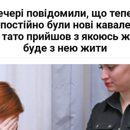
ечері повідомили, що теп
постійно були нові кавалер
 тато прийшов з якоюсь жі
буде з нею жити