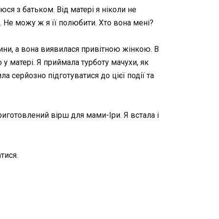
аюся з батьком. Від матері я ніколи не
 Не можу ж я її полюбити. Хто вона мені?
ини, а вона виявилася привітною жінкою. В
о у матері. Я приймала турботу мачухи, як
 серйозно підготуватися до цієї події та
риготовлений вірш для мами-Іри. Я встала і
тися.