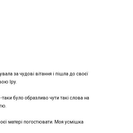
кувала за чудові вітання і пішла до своєї
вою Іру.
е-таки було образливо чути такі слова на
тю.
воєї матері погостювати. Моя усмішка