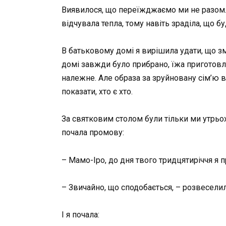
Виявилося, що переїжджаємо ми не разом
відчувала тепла, тому навіть зраділа, що 
В батьковому домі я вирішила удати, що з
домі завжди було прибрано, їжа приготов
належне. Але образа за зруйновану сім’ю в
показати, хто є хто.
За святковим столом були тільки ми утрьох
почала промову:
– Мамо-Іро, до дня твого тридцятиріччя я п
– Звичайно, що сподобається, – розвеселил
І я почала: