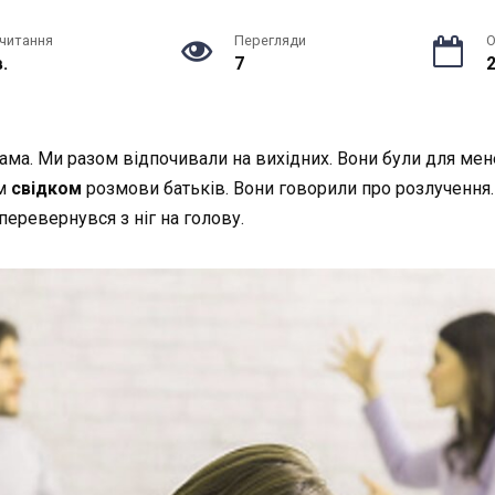
 читання
Перегляди
О
в.
7
2
мама. Ми разом відпочивали на вихідних. Вони були для мене
им
свідком
розмови батьків. Вони говорили про розлучення.
перевернувся з ніг на голову.