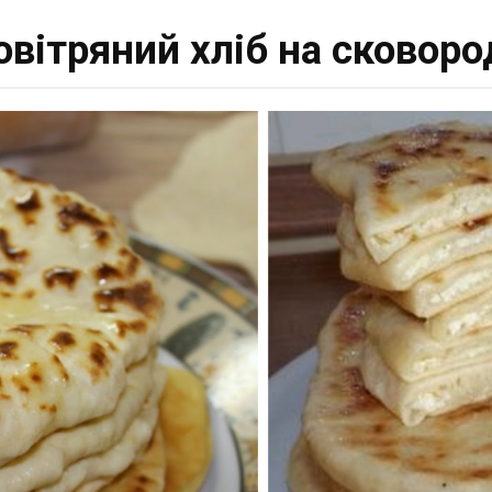
овітряний хліб на сковород