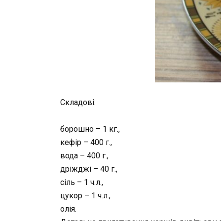
Складові:
борошно – 1 кг.,
кефір – 400 г.,
вода – 400 г.,
дріжджі – 40 г.,
сіль – 1 ч.л.,
цукор – 1 ч.л.,
олія.