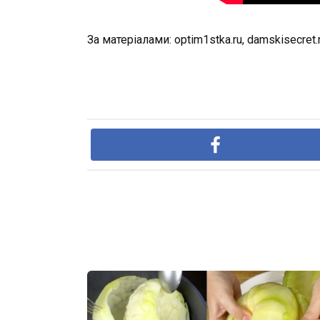
За матеріалами: optim1stka.ru, damskisecret.