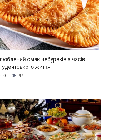
люблений смак чебуреків з часів
тудентського життя
0
97