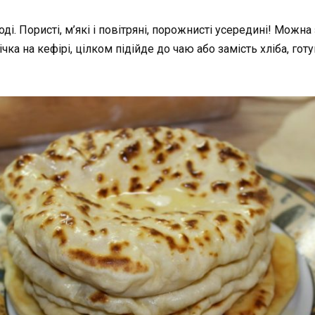
ді. Пористі, м’які і повітряні, порожнисті усередині! Мо
ічка на кефірі, цілком підійде до чаю або замість хліба, го