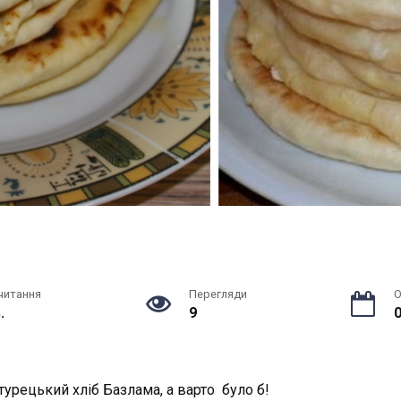
читання
Перегляди
О
.
9
0
турецький хліб Базлама, а варто було б!