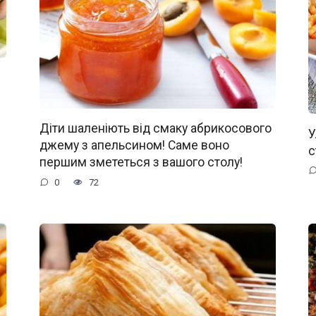
Діти шаленіють від смаку абрикосового
У
джему з апельсином! Саме воно
с
першим змететься з вашого столу!
0
72