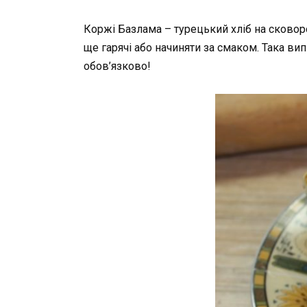
Коржі Базлама – турецький хліб на сковоро
ще гарячі або начиняти за смаком. Така вип
обов’язково!