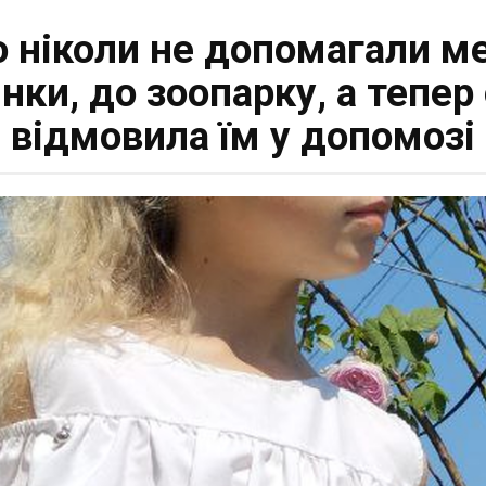
ю ніколи не допомагали ме
янки, до зоопарку, а тепе
відмовила їм у допомозі