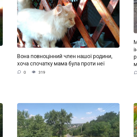
М
і
Вона повноцінний член нашої родини,
р
хоча спочатку мама була проти неї
м
0
319