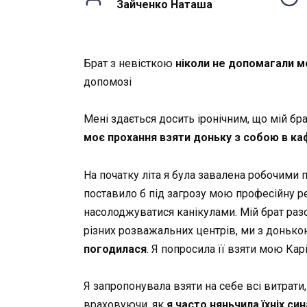
Зайченко Наташа
Брат з невісткою
ніколи не допомагали м
допомозі
Мені здається досить іронічним, що мій бр
моє прохання взяти доньку з собою в каф
На початку літа я була завалена робочими п
поставило б під загрозу мою професійну ре
насолоджуватися канікулами. Мій брат разо
різних розважальних центрів, ми з донькою
погодилася
. Я попросила її взяти мою Ка
Я запропонувала взяти на себе всі витрати,
враховуючи, як
я часто няньчила їхніх син