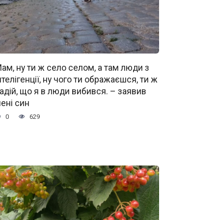
ам, ну ти ж село селом, а там люди з
нтелігенції, ну чого ти ображаєшся, ти ж
адій, що я в люди вибився. – заявив
ені син
0
629