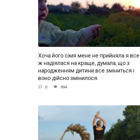
Хоча його сімя мене не прийняла я все
ж надіялася на краще, думала, що з
народженням дитини все зміниться і
воно дійсно змінилося.
0
994