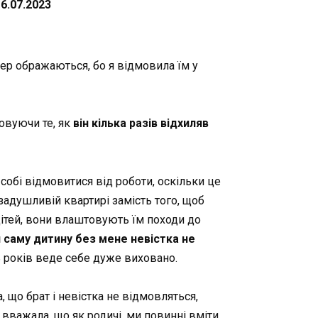
6.07.2023
епер ображаються, бо я відмовила їм у
овуючи те, як
він кілька разів відхиляв
 собі відмовитися від роботи, оскільки це
задушливій квартирі замість того, щоб
дітей, вони влаштовують їм походи до
 саму дитину без мене невістка не
ь років веде себе дуже виховано.
, що брат і невістка не відмовляться,
 вважала, що як родичі, ми повинні вміти