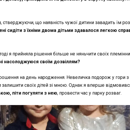
, стверджуючи, що наявність чужої дитини завадить їм роз
ені сидіти з їхніми двома дітьми здавалося легкою спра
тоді я прийняла рішення більше не няньчити своїх племінн
дичі насолоджуюся своїм дозвіллям?
прошення на день народження. Невеличка подорож у гори з 
 залишити своїх дітей зі мною. Однак я вперше відмовився
кою, піти погуляти з нею
, провести час у парку розваг.