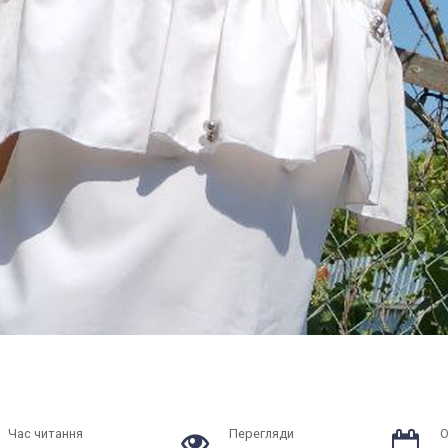
Час читання
Перегляди
О