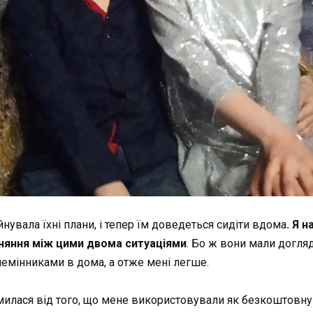
нувала їхні плани, і тепер їм доведеться сидіти вдома
. Я 
вняння між цими двома ситуаціями
. Бо ж вони мали догляд
племінниками в дома, а отже мені легше.
омилася від того, що мене використовували як безкоштовну 