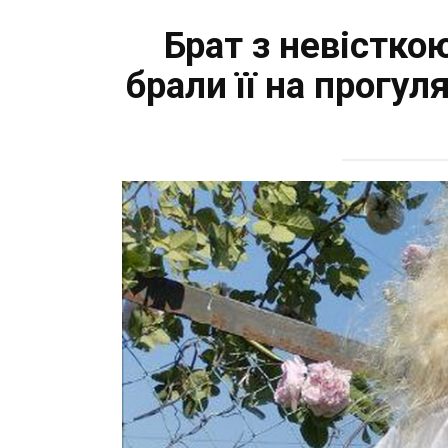
Брат з невістко
брали її на прогул