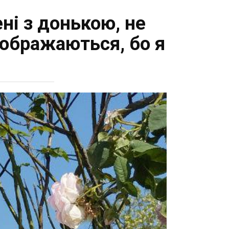
ні з донькою, не
р ображаються, бо я