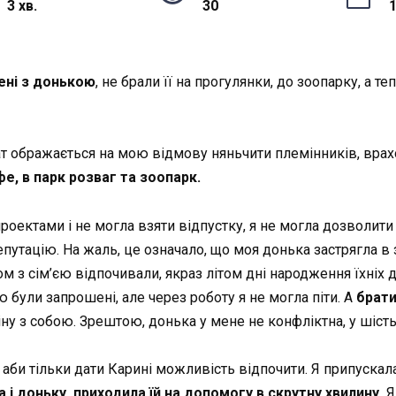
3 хв.
30
1
ені з донькою
, не брали її на прогулянки, до зоопарку, а т
ат ображається на мою відмову няньчити племінників, врах
е, в парк розваг та зоопарк.
роектами і не могла взяти відпустку, я не могла дозволити
путацію. На жаль, це означало, що моя донька застрягла в 
м з сім’єю відпочивали, якраз літом дні народження їхніх 
 були запрошені, але через роботу я не могла піти. А
брати
ріну з собою. Зрештою, донька у мене не конфліктна, у шіст
 аби тільки дати Карині можливість відпочити. Я припускала
а і доньку, приходила їй на допомогу в скрутну хвилину.
Я