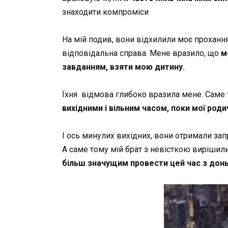
знаходити компроміси
На мій подив, вони відхилили моє прохання
відповідальна справа. Мене вразило, що
м
завданням, взяти мою дитину.
Їхня відмова глибоко вразила мене. Саме 
вихідними і вільним часом, поки мої ро
І ось минулих вихідних, вони отримали за
А саме тому мій брат з невісткою вирішили
більш значущим провести цей час з донь