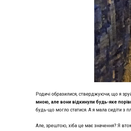
Родичі образилися, стверджуючи, що я зруй
мною, але вони відкинули будь-яке порі
будь-що могло статися. А я мала сидіти з 
Але, зрештою, хіба це має значення? Я вт