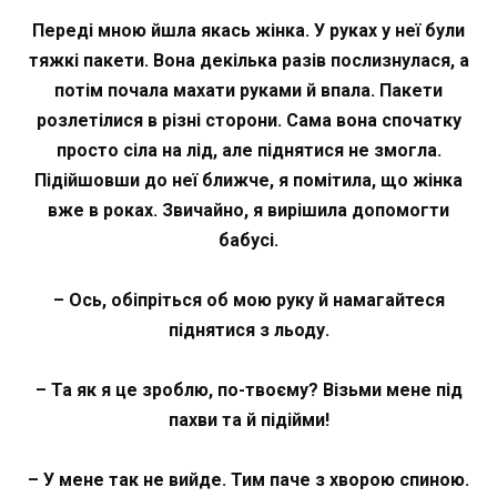
Переді мною йшла якась жінка. У руках у неї були
тяжкі пакети. Вона декілька разів послизнулася, а
потім почала махати руками й впала. Пакети
розлетілися в різні сторони. Сама вона спочатку
просто сіла на лід, але піднятися не змогла.
Підійшовши до неї ближче, я помітила, що жінка
вже в роках. Звичайно, я вирішила допомогти
бабусі.
– Ось, обіпріться об мою руку й намагайтеся
піднятися з льоду.
– Та як я це зроблю, по-твоєму? Візьми мене під
пахви та й підійми!
– У мене так не вийде. Тим паче з хворою спиною.