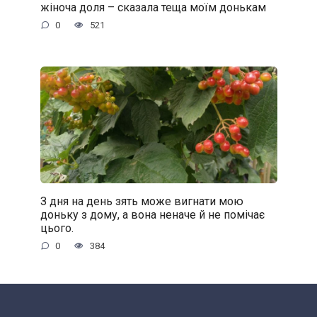
жіноча доля – сказала теща моїм донькам
0
521
З дня на день зять може вигнати мою
доньку з дому, а вона неначе й не помічає
цього.
0
384