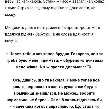
весь час нагинаюсь. Останнім часом взагалі на уколах
тільки й трималася, тому вирішила допомогти, як
можу.
Ми досить довго вовтузилися. Та врешті-решт мені
вдалося підняти бабусю. Та не слова вдячності я
почула.
– Через тебе я вся тепер брудна. Говорила, не так
треба було мене підіймати, – обурено «відчитала»
мене жінка. А я ж просто допомогла їй…
– Ось, дивись, що ти накоїла! У мене тепер все
пальто, черевики та навіть рукавички брудні.
Помічниця знайшлася. Не можеш зробити
нормально, не берись. Сама б якось піднялась би,
чи зачекала когось вправнішого. Що стала як