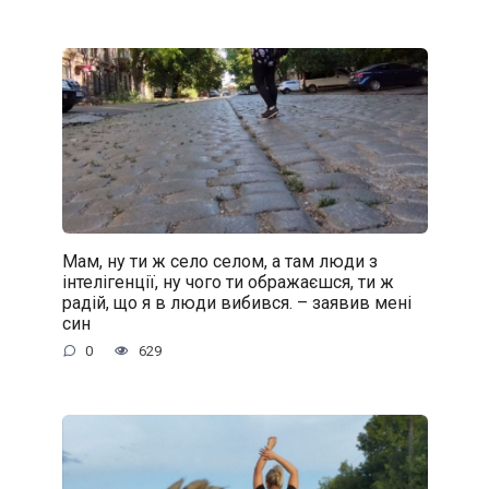
Мам, ну ти ж село селом, а там люди з
інтелігенції, ну чого ти ображаєшся, ти ж
радій, що я в люди вибився. – заявив мені
син
0
629