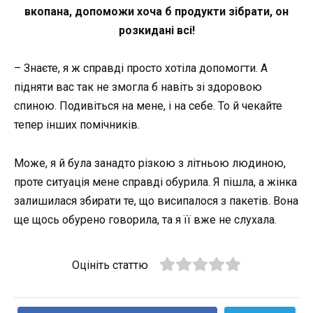
вкопана, допоможи хоча б продукти зібрати, он
розкидані всі!
– Знаєте, я ж справді просто хотіла допомогти. А
підняти вас так не змогла б навіть зі здоровою
спиною. Подивіться на мене, і на себе. То й чекайте
тепер інших помічників.
Може, я й була занадто різкою з літньою людиною,
проте ситуація мене справді обурила. Я пішла, а жінка
залишилася збирати те, що висипалося з пакетів. Вона
ще щось обурено говорила, та я її вже не слухала.
Оцініть статтю