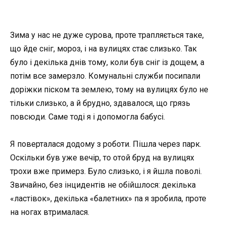
Зима у нас не дуже сурова, проте трапляється таке,
що йде сніг, мороз, і на вулицях стає слизько. Так
було і декілька днів тому, коли був сніг із дощем, а
потім все замерзло. Комунальні служби посипали
доріжки піском та землею, тому на вулицях було не
тільки слизько, а й брудно, здавалося, що грязь
повсюди. Саме тоді я і допомогла бабусі.
Я поверталася додому з роботи. Пішла через парк.
Оскільки був уже вечір, то отой бруд на вулицях
трохи вже примерз. Було слизько, і я йшла поволі.
Звичайно, без інцидентів не обійшлося: декілька
«ластівок», декілька «балетних» па я зробила, проте
на ногах втрималася.