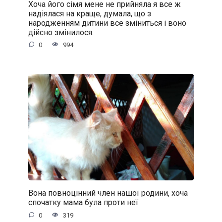
Хоча його сімя мене не прийняла я все ж
надіялася на краще, думала, що з
народженням дитини все зміниться і воно
дійсно змінилося.
0
994
Вона повноцінний член нашої родини, хоча
спочатку мама була проти неї
0
319