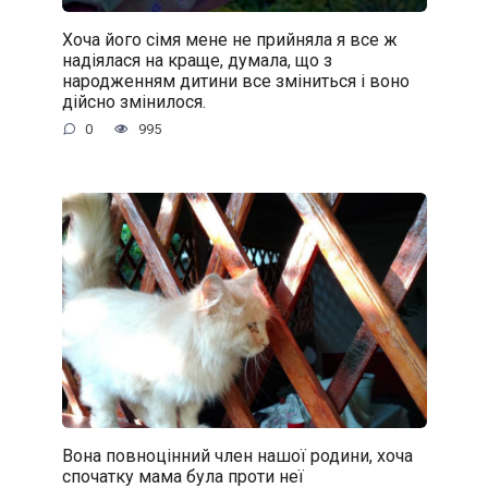
Хоча його сімя мене не прийняла я все ж
надіялася на краще, думала, що з
народженням дитини все зміниться і воно
дійсно змінилося.
0
995
Вона повноцінний член нашої родини, хоча
спочатку мама була проти неї