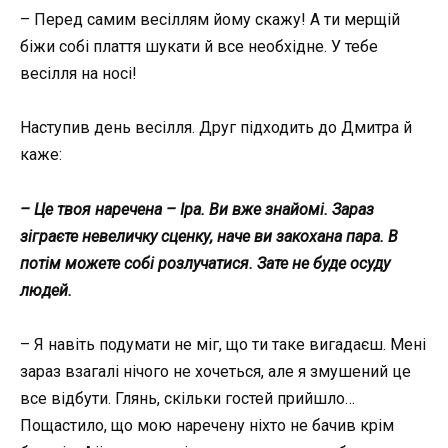
– Перед самим весіллям йому скажу! А ти мерщій
біжи собі плаття шукати й все необхідне. У тебе
весілля на носі!
Наступив день весілля. Друг підходить до Дмитра й
каже:
– Це твоя наречена – Іра. Ви вже знайомі. Зараз
зіграєте невеличку сценку, наче ви закохана пара. В
потім можете собі розлучатися. Зате не буде осуду
людей.
– Я навіть подумати не міг, що ти таке вигадаєш. Мені
зараз взагалі нічого не хочеться, але я змушений це
все відбути. Глянь, скільки гостей прийшло…
Пощастило, що мою наречену ніхто не бачив крім