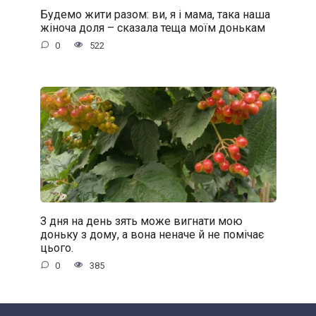
Будемо жити разом: ви, я і мама, така наша
жіноча доля – сказала теща моїм донькам
0
522
З дня на день зять може вигнати мою
доньку з дому, а вона неначе й не помічає
цього.
0
385