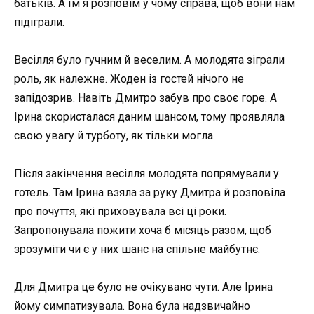
батьків. А їм я розповім у чому справа, щоб вони нам
підіграли.
Весілля було гучним й веселим. А молодята зіграли
роль, як належне. Жоден із гостей нічого не
запідозрив. Навіть Дмитро забув про своє горе. А
Ірина скористалася даним шансом, тому проявляла
свою увагу й турботу, як тільки могла.
Після закінчення весілля молодята попрямували у
готель. Там Ірина взяла за руку Дмитра й розповіла
про почуття, які приховувала всі ці роки.
Запропонувала пожити хоча б місяць разом, щоб
зрозуміти чи є у них шанс на спільне майбутнє.
Для Дмитра це було не очікувано чути. Але Ірина
йому симпатизувала. Вона була надзвичайно