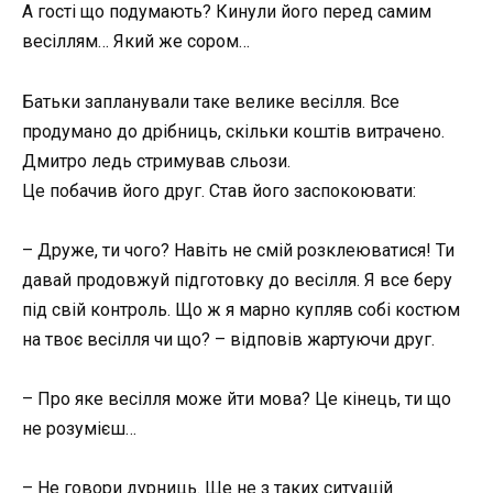
А гості що подумають? Кинули його перед самим
весіллям… Який же сором…
Батьки запланували таке велике весілля. Все
продумано до дрібниць, скільки коштів витрачено.
Дмитро ледь стримував сльози.
Це побачив його друг. Став його заспокоювати:
– Друже, ти чого? Навіть не смій розклеюватися! Ти
давай продовжуй підготовку до весілля. Я все беру
під свій контроль. Що ж я марно купляв собі костюм
на твоє весілля чи що? – відповів жартуючи друг.
– Про яке весілля може йти мова? Це кінець, ти що
не розумієш…
– Не говори дурниць. Ще не з таких ситуацій