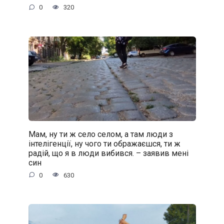
0
320
Мам, ну ти ж село селом, а там люди з
інтелігенції, ну чого ти ображаєшся, ти ж
радій, що я в люди вибився. – заявив мені
син
0
630