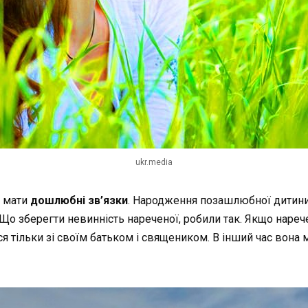
ukr.media
мати
дошлюбні
зв’язки
.
Народження
позашлюбної
дитин
Що
зберегти
невинність
нареченої,
робили
так
.
Якщо
нареч
ся
тільки
зі
своїм
батьком
і
священиком
.
В
інший
час
вона