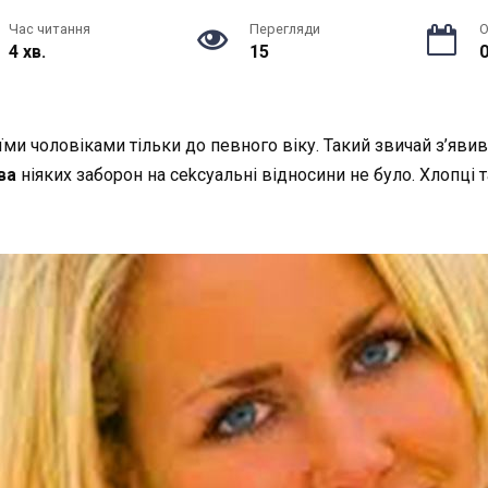
Час читання
Перегляди
О
4 хв.
15
0
їми
чоловіками
тільки
до
певного
віку
.
Такий
звичай
з’явив
ва
ніяких
заборон
на
cek
суальні
відносини
не
було
.
Хлопці
т