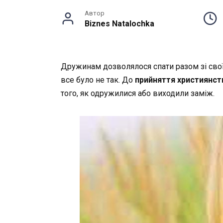
Автор
Biznes Natalochka
Дружинам
дозволялося
спати
разом
зі
сво
все
було
не
так
.
До
прийняття
християнст
того,
як
одружилися
або
виходили
заміж
.