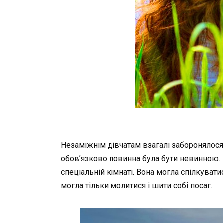
Незаміжнім
дівчатам
взагалі
заборонялося
обов’язково
повинна
була
бути
невинною
.
спеціальній
кімнаті
.
Вона
могла
спілкувати
могла
тільки
молитися
і
шити
собі
посаг
.