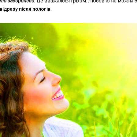
уло
заборонено
.
Це
вважалося
гріхом
.
Любов’ю
не
можна
відразу
після
пологів
.