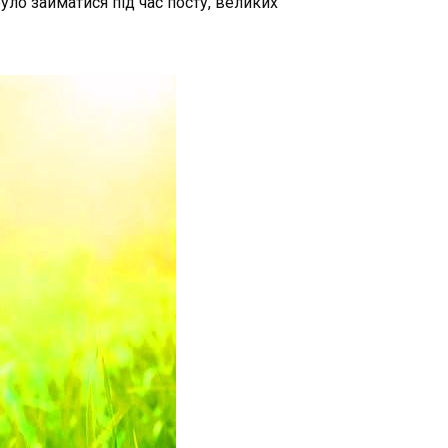
було
займатися
під
час
посту
,
великих