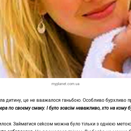
myplanet.com.ua
ла
дитину
,
це
не
вважалося
ганьбою
.
Особливо
бурхливо
п
нера
по
своєму
смаку
.
І
було
зовсім
неважливо
,
хто
на
кому
б
илося
.
Займатися
cek
сом
можна
було
тільки
з
однією
мето