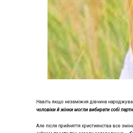
Навіть
якщо
незаміжня
дівчина
народжува
чоловіки
й
жінки
могли
вибирати
собі
парт
Але
після
прийняття
християнства
все
змін