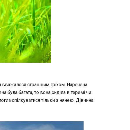
и
вважалося
страшним
гріхом
.
Наречена
ена
була
багата
,
то
вона
сиділа
в
теремі
чи
могла
спілкуватися
тільки
з
нянею
.
Дівчина