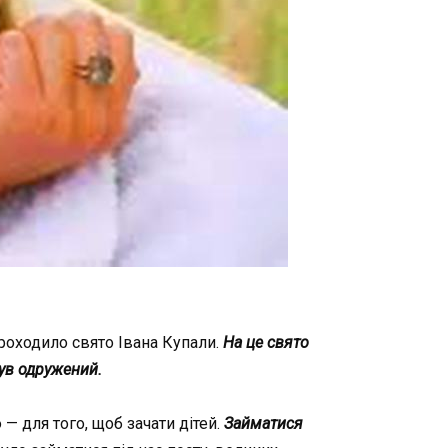
роходило
свято
Івана
Купали
.
На
це
свято
ув
одружений
.
ю
—
для
того
,
щоб
зачати
дітей
.
Займатися