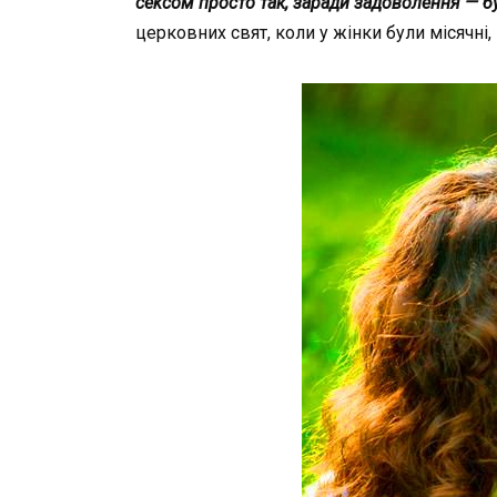
cek
сом
просто
так
,
заради
задоволення
—
б
церковних
свят
,
коли
у
жінки
були
місячні
,