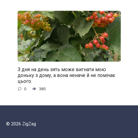
З дня на день зять може вигнати мою
доньку з дому, а вона неначе й не помічає
цього.
0
385
© 2026 ZigZag