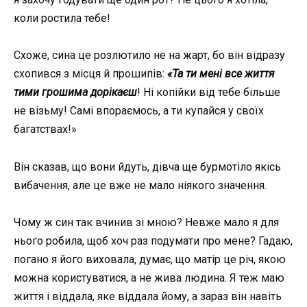
коли ростила тебе!
Схоже, сина це розлютило не на жарт, бо він відразу
схопився з місця й прошипів:
«Та ти мені все життя
тими грошима дорікаєш
! Ні копійки від тебе більше
не візьму! Самі впораємось, а ти купайся у своїх
багатствах!»
Він сказав, що вони йдуть, дівча ще бурмотіло якісь
вибачення, але це вже не мало ніякого значення.
Чому ж син так вчинив зі мною? Невже мало я для
нього робила, щоб хоч раз подумати про мене? Гадаю,
погано я його виховала, думає, що матір це річ, якою
можна користуватися, а не жива людина. Я теж маю
життя і віддала, яке віддала йому, а зараз він навіть