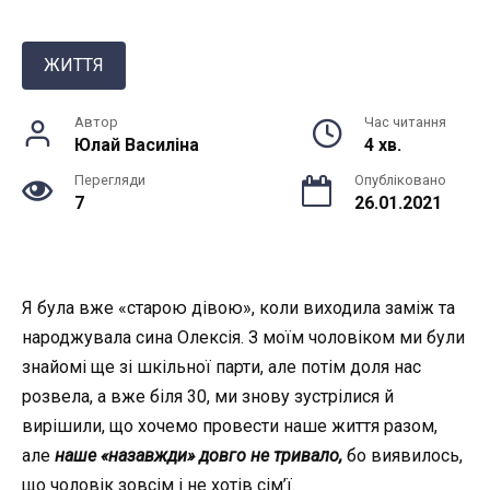
ЖИТТЯ
Автор
Час читання
Юлай Василiна
4 хв.
Перегляди
Опубліковано
7
26.01.2021
Я була вже «старою дівою», коли виходила заміж та
народжувала сина Олексія. З моїм чоловіком ми були
знайомі ще зі шкільної парти, але потім доля нас
розвела, а вже біля 30, ми знову зустрілися й
вирішили, що хочемо провести наше життя разом,
але
наше «назавжди» довго не тривало,
бо виявилось,
що чоловік зовсім і не хотів сім’ї.