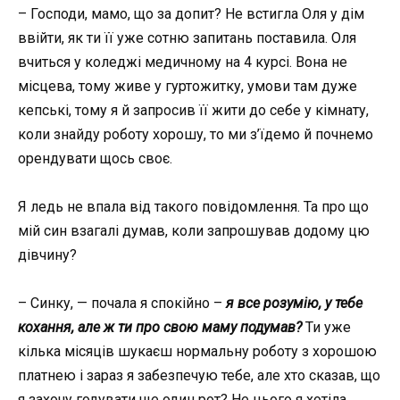
– Господи, мамо, що за допит? Не встигла Оля у дім
ввійти, як ти її уже сотню запитань поставила. Оля
вчиться у коледжі медичному на 4 курсі. Вона не
місцева, тому живе у гуртожитку, умови там дуже
кепські, тому я й запросив її жити до себе у кімнату,
коли знайду роботу хорошу, то ми з’їдемо й почнемо
орендувати щось своє.
Я ледь не впала від такого повідомлення. Та про що
мій син взагалі думав, коли запрошував додому цю
дівчину?
– Синку, — почала я спокійно –
я все розумію, у тебе
кохання, але ж ти про свою маму подумав?
Ти уже
кілька місяців шукаєш нормальну роботу з хорошою
платнею і зараз я забезпечую тебе, але хто сказав, що
я захочу годувати ще один рот? Не цього я хотіла,