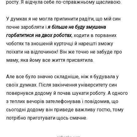
росту. Я відчула себе по-справжньому щасливою.
У думках я не могла припинити радіти, що мій син
почне заробляти і
я більше не буду змушена
горбатитися на двох роботах
, ходити в порваних
чоботях та зношеній курточці й нарешті зможу
поїхати на відпочинок! Він же точно не забуде про
маму, яка йому все життя присвятила.
Але все було значно складніше, ніж я будувала у
своїх думках. Після закінчення університету син
повернувся додому й почав шукати роботу. А одного
з теплих вечорів зателефонував і повідомив, що
сьогодні додому він приведе важливу гостю, тому
потрібно приготувати щось смачне.