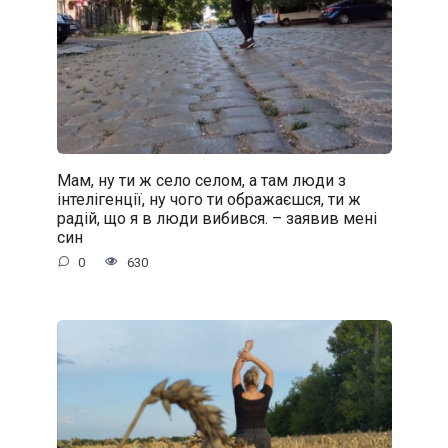
Мам, ну ти ж село селом, а там люди з
інтелігенції, ну чого ти ображаєшся, ти ж
радій, що я в люди вибився. – заявив мені
син
0
630