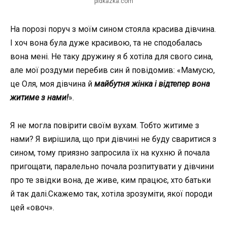
pidkazka.com
На порозі поруч з моїм сином стояла красива дівчина.
І хоч вона була дуже красивою, та не сподобалась
вона мені. Не таку дружину я б хотіла для свого сина,
але мої роздуми перебив син й повідомив: «Мамусю,
це Оля, моя дівчина й
майбутня жінка і відтепер вона
житиме з нами!
».
Я не могла повірити своїм вухам. Тобто житиме з
нами? Я вирішила, що при дівчині не буду сваритися з
сином, тому приязно запросила їх на кухню й почала
пригощати, паралельно почала розпитувати у дівчини
про те звідки вона, де живе, ким працює, хто батьки
й так далі.Скажемо так, хотіла зрозуміти, якої породи
цей «овоч».