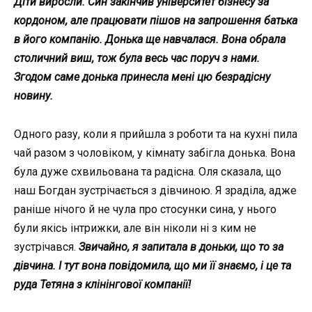
Діти виросли. Син закінчив університет бізнесу за
кордоном, але працювати пішов на запрошення батька
в його компанію. Донька ще навчалася. Вона обрала
столичний виш, тож була весь час поруч з нами.
Згодом саме донька принесла мені цю безрадісну
новину.
Одного разу, коли я прийшла з роботи та на кухні пила
чай разом з чоловіком, у кімнату забігла донька. Вона
була дуже схвильована та радісна. Оля сказала, що
наш Богдан зустрічається з дівчиною. Я зраділа, адже
раніше нічого й не чула про стосунки сина, у нього
були якісь інтрижки, але він ніколи ні з ким не
зустрічався.
Звичайно, я запитала в доньки, що то за
дівчина. І тут вона повідомила, що ми її знаємо, і це та
руда Тетяна з клінінгової компанії!