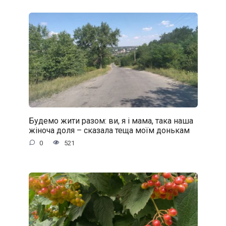
Будемо жити разом: ви, я і мама, така наша
жіноча доля – сказала теща моїм донькам
0
521