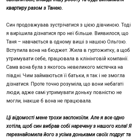
квартиру разом з Танею.
Син продовжував зустрічатися з цією дівчиною. Тоді
я вирішила дізнатися про неї більше. Виявилося, що
Таня – навчається в одному виші з нашою Ольгою.
Вступила вона на бюджет. Жила в гуртожитку, а щоб
утримувати себе, працювала в клінінговій компанії.
Сама вона була з якогось невеликого містечка на
півдні. Чим займаються її батьки, я так і не змогла
дізнатися. Проте точно розуміла, що вони небагаті
люди, адже самі утримувати доньку повністю не
могли, інакше б вона не працювала.
Ці відомості мене трохи заспокоїли. Але я все одно
хотіла, щоб син вибрав собі наречену з нашого кола! Я
перезнайомила його з усіма доньками своїх подруг та