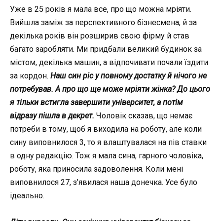
Уже в 25 років я мала все, про що можна мріяти.
Вийшла заміж за перспективного бізнесмена, й за
декілька років він розширив свою фірму й став
багато заробляти. Ми придбали великий будинок за
містом, декілька машин, а відпочивати почали їздити
за кордон.
Наш син ріс у повному достатку й нічого не
потребував. А про що ще може мріяти жінка? До цього
я тільки встигла завершити університет, а потім
відразу пішла в декрет.
Чоловік сказав, що немає
потреби в тому, щоб я виходила на роботу, але коли
сину виповнилося 3, то я влаштувалася на пів ставки
в одну редакцію. Тож я мала сина, гарного чоловіка,
роботу, яка приносила задоволення. Коли мені
виповнилося 27, з’явилася наша донечка. Усе було
ідеально.