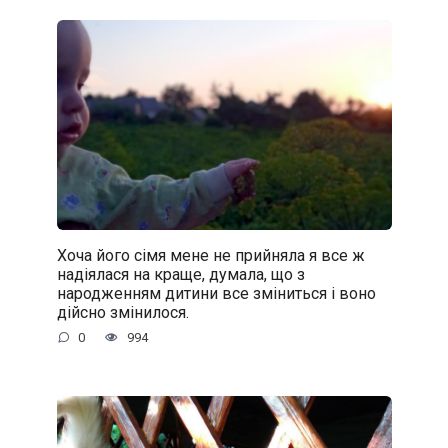
Хоча його сімя мене не прийняла я все ж
надіялася на краще, думала, що з
народженням дитини все зміниться і воно
дійсно змінилося.
0
994