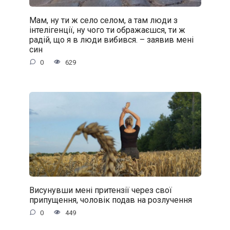
Мам, ну ти ж село селом, а там люди з
інтелігенції, ну чого ти ображаєшся, ти ж
радій, що я в люди вибився. – заявив мені
син
0
629
Висунувши мені притензії через свої
припущення, чоловік подав на розлучення
0
449