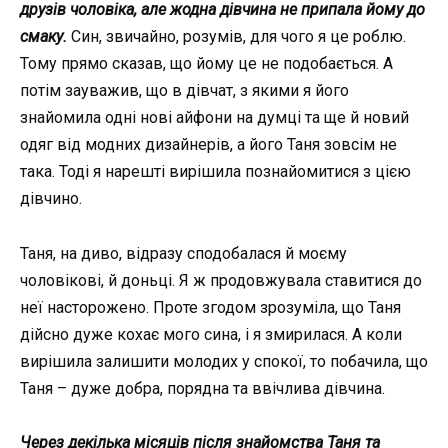
друзів чоловіка, але жодна дівчина не припала йому до
смаку.
Син, звичайно, розумів, для чого я це роблю.
Тому прямо сказав, що йому це не подобається. А
потім зауважив, що в дівчат, з якими я його
знайомила одні нові айфони на думці та ще й новий
одяг від модних дизайнерів, а його Таня зовсім не
така. Тоді я нарешті вирішила познайомитися з цією
дівчино.
Таня, на диво, відразу сподобалася й моєму
чоловікові, й доньці. Я ж продовжувала ставитися до
неї насторожено. Проте згодом зрозуміла, що Таня
дійсно дуже кохає мого сина, і я змирилася. А коли
вирішила залишити молодих у спокої, то побачила, що
Таня – дуже добра, порядна та ввічлива дівчина.
Через декілька місяців після знайомства Таня та