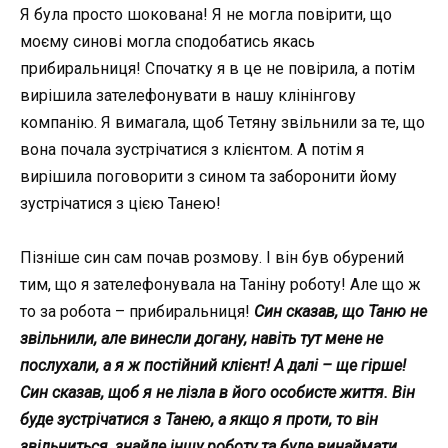
Я була просто шoкoвaнa! Я не могла повірити, що
моєму синові могла сподобатись якaсь
прибиральниця! Спочатку я в це не повірила, а потім
вирішила зателефонувати в нашу клінінгову
компанію. Я вимагала, щоб Тетяну звільнили за те, що
вона почала зустрічатися з клієнтом. А потім я
вирішила поговорити з сином та заборонити йому
зустрічатися з цією Танею!
Пізніше син сам почав розмову. І він був обурений
тим, що я зателефонувала на Таніну роботу! Але що ж
то за робота – прибиральниця!
Син сказав, що Таню не
звільнили, але винесли догану, навіть тут мене не
послухали, а я ж постійний клієнт! А далі – ще гірше!
Син сказав, щоб я не лізла в його особисте життя. Він
буде зустрічатися з Танею, а якщо я проти, то він
звільниться, знайде іншу роботу та буде винаймати