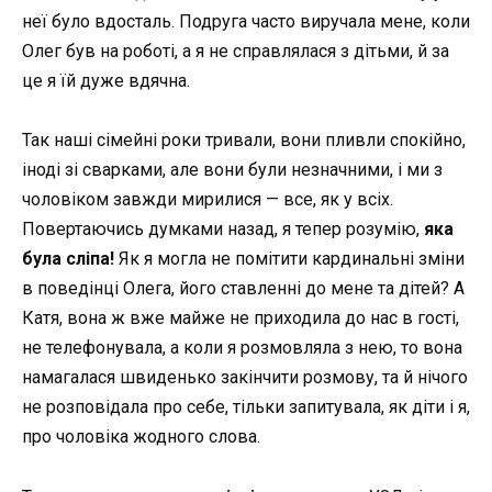
неї було вдосталь. Подруга часто виручала мене, коли
Олег був на роботі, а я не справлялася з дітьми,
й
за
це я їй дуже вдячна.
Так наші сімейні роки тривали, вони пливли спокійно,
іноді
зі
сварками, але вони були незначними,
і
ми з
чоловіком завжди мирилися
—
все, як у всіх.
Повертаючись думками назад, я тепер розумію,
яка
була сліпа!
Як я могла не помітити кардинальні зміни
в поведінці Олега, його ставленні до мене та дітей? А
Катя, вона ж вже майже не приходила до нас в гості,
не телефонувала, а коли я розмовляла з нею, то вона
намагалася
швиденько
закінчити розмову, та й нічого
не розповідала про себе, тільки запитувала, як діти і я,
про чоловіка жодного слова.