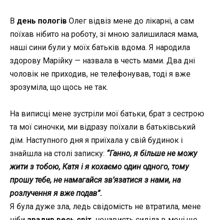
В
день пологів
Олег відвіз мене до лікарні, а сам
поїхав нібито на роботу, зі мною залишилася мама,
наші сини були у моїх батьків вдома. Я народила
здорову Марійку
—
назвала в честь мами. Два дні
чоловік не приходив, не телефонував, тоді я вже
зрозуміла, що щось не так.
На виписці мене зустріли мої батьки, брат з сестрою
та мої синочки, ми відразу поїхали в батьківський
дім. Наступного дня я приїхала у свій будинок і
знайшла на столі записку:
“Ганно, я більше не можу
жити з тобою, Катя і я
кохаємо
один одного, тому
прошу тебе, не намагайся зв’язатися з нами, на
розлучення я вже подав”.
Я була дуже зла, ледь свідомість не втратила, мене
ніби
зрадив весь світ
, ненависть сиділа в мені ще