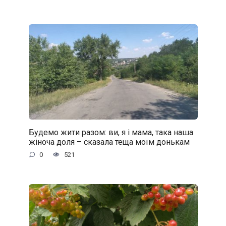
Будемо жити разом: ви, я і мама, така наша
жіноча доля – сказала теща моїм донькам
0
521