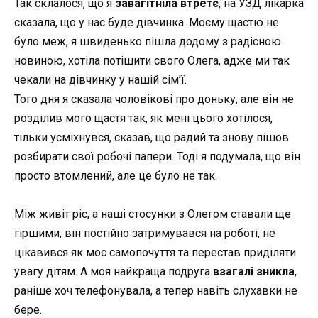
Так склалося, що я
завагітніла втретє
, на УЗД лікарка
сказала, що у нас буде дівчинка. Моєму щастю не
було меж, я швиденько пішла додому з радісною
новиною, хотіла
потішити
свого Олега, адже ми так
чекали на дівчинку у нашій сім’ї.
Того дня я сказала
чоловікові
про доньку, але він не
розділив мого щастя так, як мені цього хотілося,
тільки усміхнувся, сказав, що радий та знову пішов
розбирати свої робочі папери. Тоді я подумала, що він
просто втомлений, але це було не так.
Між живіт ріс, а наші стосунки з Олегом ставали ще
гіршими, він постійно затримувався на роботі, не
цікавився як моє самопочуття та перестав приділяти
увагу дітям. А моя найкраща подруга
взагалі зникла
,
раніше хоч телефонувала, а тепер навіть слухавки не
бере.