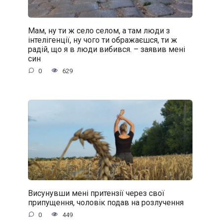
Мам, ну ти ж село селом, а там люди з
інтелігенції, ну чого ти ображаєшся, ти ж
радій, що я в люди вибився. – заявив мені
син
0
629
Висунувши мені притензії через свої
припущення, чоловік подав на розлучення
0
449