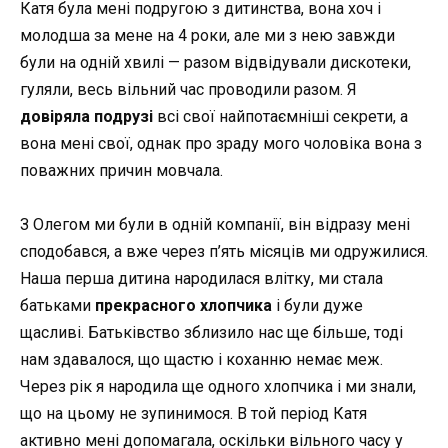
Катя була мені подругою з дитинства, вона хоч і
молодша за мене на 4 роки, але ми з нею завжди
були на одній хвилі
—
разом відвідували дискотеки,
гуляли, весь вільний час проводили разом. Я
довіряла подрузі
всі свої найпотаємніші секрети, а
вона мені свої, однак про зраду мого чоловіка вона з
поважних причин мовчала.
З Олегом ми були в одній компанії, він відразу мені
сподобався, а вже через п’ять місяців ми одружилися.
Наша перша дитина народилася влітку, ми стала
батьками
прекрасного хлопчика
і були дуже
щасливі. Батьківство зблизило нас ще більше, тоді
нам здавалося, що щастю і коханню немає меж.
Через рік я народила ще одного хлопчика і ми знали,
що на цьому не зупинимося. В той період Катя
активно мені допомагала, оскільки вільного часу у