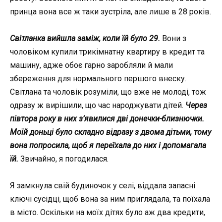
принца вона все ж таки зустріла, але лише в 28 років.
Світланка вийшла заміж, коли їй було 29.
Вони з
чоловіком купили трикімнатну квартиру в кредит та
машину, адже обоє гарно заробляли й мали
збереження для нормального першого внеску.
Світлана та чоловік розуміли, що вже не молоді, тож
одразу ж вирішили, що час народжувати дітей.
Через
півтора року в них з’явилися дві донечки-близнючки.
Моїй доньці було складно відразу з двома дітьми, тому
вона попросила, щоб я переїхала до них і допомагала
їй.
Звичайно, я погодилася.
Я замкнула свій будиночок у селі, віддала запасні
ключі сусідці, щоб вона за ним приглядала, та поїхала
в місто. Оскільки на моїх дітях було аж два кредити,