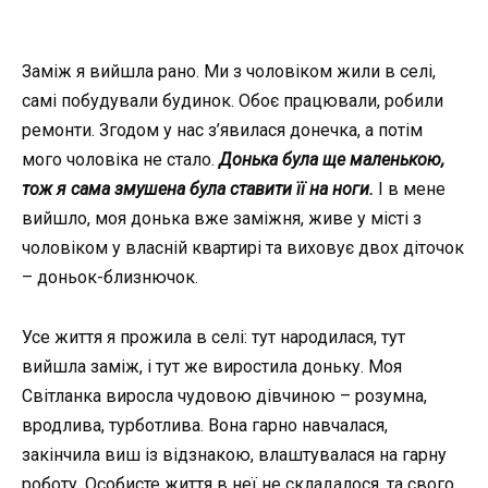
Заміж я вийшла рано. Ми з чоловіком жили в селі,
самі побудували будинок. Обоє працювали, робили
ремонти. Згодом у нас з’явилася донечка, а потім
мого чоловіка не стало.
Донька була ще маленькою,
тож я сама змушена була ставити її на ноги.
І в мене
вийшло, моя донька вже заміжня, живе у місті з
чоловіком у власній квартирі та виховує двох діточок
– доньок-близнючок.
Усе життя я прожила в селі: тут народилася, тут
вийшла заміж, і тут же виростила доньку. Моя
Світланка виросла чудовою дівчиною – розумна,
вродлива, турботлива. Вона гарно навчалася,
закінчила виш із відзнакою, влаштувалася на гарну
роботу. Особисте життя в неї не складалося, та свого