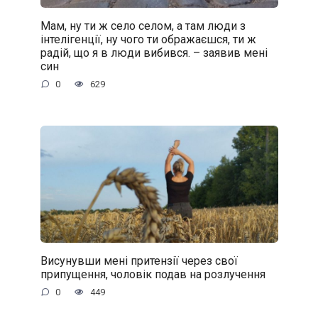
Мам, ну ти ж село селом, а там люди з
інтелігенції, ну чого ти ображаєшся, ти ж
радій, що я в люди вибився. – заявив мені
син
0
629
Висунувши мені притензії через свої
припущення, чоловік подав на розлучення
0
449