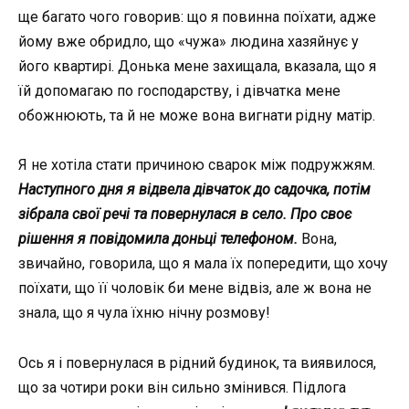
ще багато чого говорив: що я повинна поїхати, адже
йому вже обридло, що «чужа» людина хазяйнує у
його квартирі. Донька мене захищала, вказала, що я
їй допомагаю по господарству, і дівчатка мене
обожнюють, та й не може вона вигнати рідну матір.
Я не хотіла стати причиною сварок між подружжям.
Наступного дня я відвела дівчаток до садочка, потім
зібрала свої речі та повернулася в село. Про своє
рішення я повідомила доньці телефоном.
Вона,
звичайно, говорила, що я мала їх попередити, що хочу
поїхати, що її чоловік би мене відвіз, але ж вона не
знала, що я чула їхню нічну розмову!
Ось я і повернулася в рідний будинок, та виявилося,
що за чотири роки він сильно змінився. Підлога