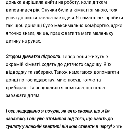
донька вирішила вийти на роботу, коли діткам
виповнився рік. Онучки були в кімнаті зі мною, тож
уночі до них вставала завжди я. Я намагалася зробити
так, щоб донечці було максимально комфортно, адже
я точно знала, як це, працювати та мати маленьку
дитину на руках.
Згодом дівчатка підросли.
Тепер вони живуть в
окремій кімнаті, ходять до дитячого садочку. Я їх
відводжу та забираю. Також намагаюся допомагати
донці по господарству: мию посуд, готую та
прибираю. Та нещодавно я помітила, що стала
заважати дітям.
І ось нещодавно я почула, як зять сказав, що я їм
заважаю, і він уже втомився від того, що навіть до
туалету у власній квартирі він має ставати в чергу!
Зять