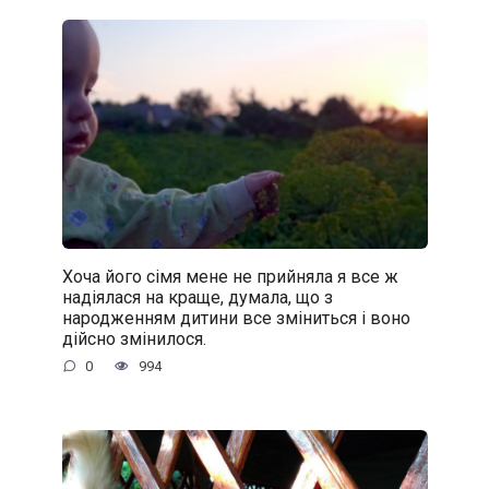
Хоча його сімя мене не прийняла я все ж
надіялася на краще, думала, що з
народженням дитини все зміниться і воно
дійсно змінилося.
0
994