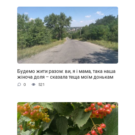
Будемо жити разом: ви, я і мама, така наша
жіноча доля – сказала теща моїм донькам
0
521