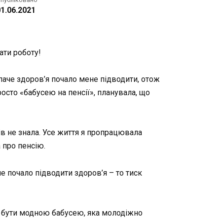
1.06.2021
ати роботу!
паче здоров’я почало мене підводити, отож
росто «бабусею на пенсії», планувала, що
ів не знала. Усе життя я пропрацювала
а про пенсію.
не почало підводити здоров’я – то тиск
ся бути модною бабусею, яка молодіжно