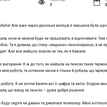
.
7
0
 робити! Але вже через декілька місяців я змушена була шук
кала, коли ж можна буде не працювати, а відпочивати. Тим 
ібно. Та я думала, що стану «модною» пенсіонеркою, а не п
дяг. Але все вийшло зовсім не так, як я бажала.
 вигорання. Я ж до того, як вийшла на пенсію таких термін
 моя робота, та останнім часом я тільки й робила, що мріял
 роботу. Я не хотіла бачити всі ті цифри та звіти. Згодом ме
мала, що вихід на пенсію – дуже добре рішення.
 буду сидіти на дивані та дивитися телевізор. Мені хотіло