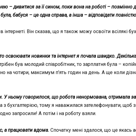
ею – дивитися за її сином, поки вона на роботі – позмінно д
 була, бабуся – це одна справа, а інша – відповідати повністю
 інтернеті. Він сказав, що я також можу освоїти всілякі бух
 освоювати новинки та інтернет я почала швидко. Декілька м
трібен був молодий співробітник, то зарплатня була – копій
но на чотири, максимум п’ять годин на день. А ще коли дізн
рми. У ньому говорилося, що робота ненормована, отримала з
а з бухгалтерією, тому я наважилася зателефонувати, щоб за
одно запросили! А потім і на роботу взяли.
с, а працювати вдома.
Спочатку мені здалося, що це якась аф