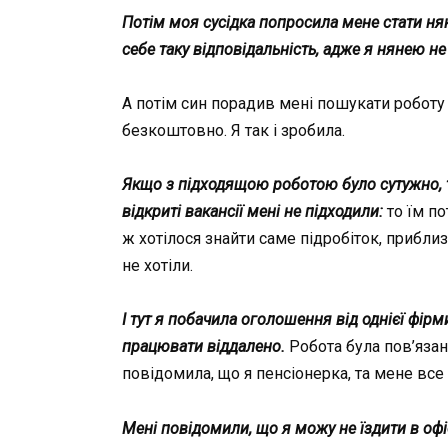
Потім моя сусідка попросила мене стати нян
себе таку відповідальність, адже я нянею не
А потім син порадив мені пошукати роботу в
безкоштовно. Я так і зробила.
Якщо з підходящою роботою було сутужно, то
відкриті вакансії мені не підходили:
то їм по
ж хотілося знайти саме підробіток, приблиз
не хотіли.
І тут я побачила оголошення від однієї фі
працювати віддалено.
Робота була пов’язан
повідомила, що я пенсіонерка, та мене все 
Мені повідомили, що я можу не їздити в офі