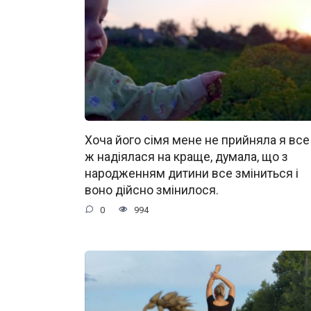
Хоча його сімя мене не прийняла я все
ж надіялася на краще, думала, що з
народженням дитини все зміниться і
воно дійсно змінилося.
0
994