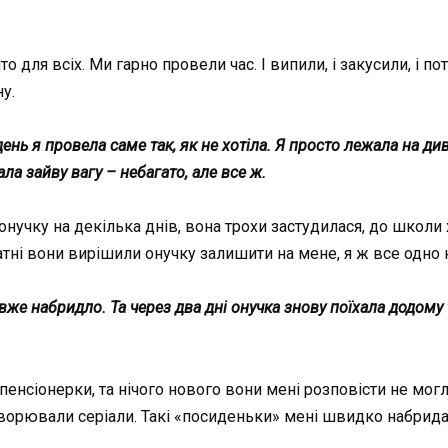
то для всіх. Ми гарно провели час. І випили, і закусили, і п
у.
ень я провела саме так, як не хотіла. Я просто лежала на див
ла зайву вагу – небагато, але все ж.
 онучку на декілька днів, вона трохи застудилася, до школ
ні вони вирішили онучку залишити на мене, я ж все одно н
 вже набридло. Та через два дні онучка знову поїхала додому
пенсіонерки, та нічого нового вони мені розповісти не мог
оворювали серіали. Такі «посиденьки» мені швидко набрида