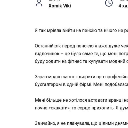
Xomik Viki
4 хв
Я так мріяла вийти на пенсію та нічого не
Останній рік перед пенсією я вже дуже че
відпочинок – це було саме те, що мені потр
буду ходити на фітнес та купувати модний о
Зараз модно часто говорити про професійне
бухгалтером в одній фірмі. Мені подобалася
Мені більше не хотілося вставати вранці на
почне «скакати», то серце прихопить. Я ду
Звичайно, я не планувала, що цілими днями