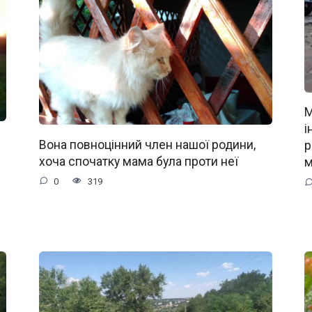
М
і
Вона повноцінний член нашої родини,
р
хоча спочатку мама була проти неї
м
0
319