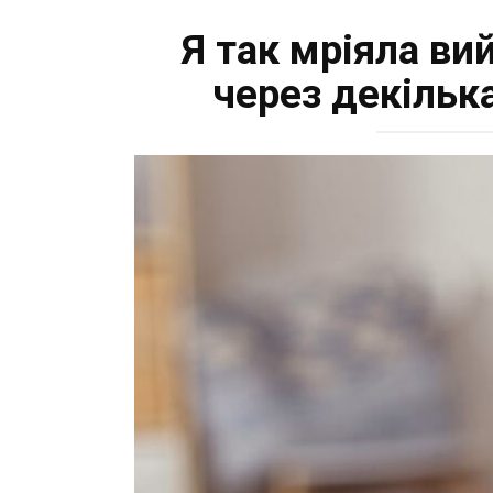
Я так мріяла ви
через декільк