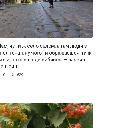
ам, ну ти ж село селом, а там люди з
нтелігенції, ну чого ти ображаєшся, ти ж
адій, що я в люди вибився. – заявив
ені син
0
629