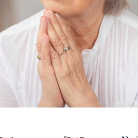
читання
Перегляди
О