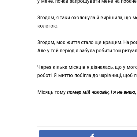
у мене, почав запрошувати мене на побачен
Згодом, я таки охолонула й вирішила, що м
колегою.
Згодом, моє життя стало ще кращим. На роб
Але у той період я забула робити той ритуал
Через кілька місяців я дізналась, що у мог
роботі. Я миттю побігла до чарівниці, щоб 
Місяць тому
помер мій чоловік, і я не знаю,