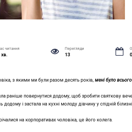
ас читання
Перегляди
О
 хв.
13
0
овіка, з якими ми були разом десять років,
мені було всього
ила раніше повернутися додому, щоб зробити святкову вече
 додому і застала на кухні молоду дівчину у спідній білизні
трічалися на корпоративах чоловіка, це його колега.