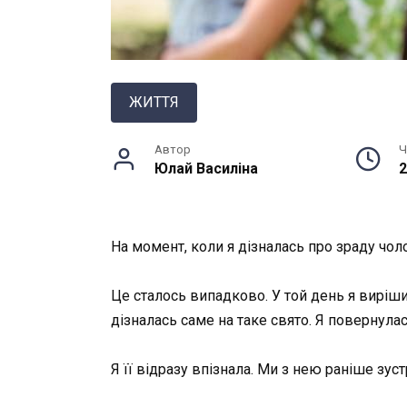
ЖИТТЯ
Автор
Ч
Юлай Василiна
2
На момент, коли я дізналась про зраду чол
Це сталось випадково. У той день я виріш
дізналась саме на таке свято. Я повернулась
Я її відразу впізнала. Ми з нею раніше зус