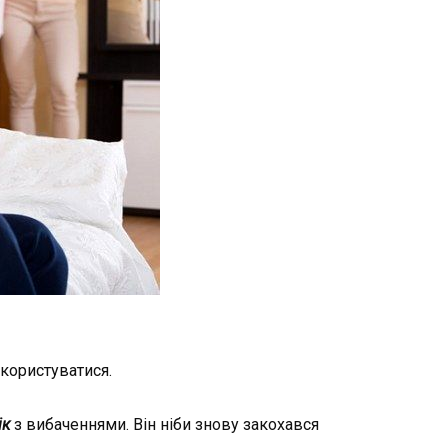
 користуватися.
ік
з вибаченнями. Він ніби знову закохався