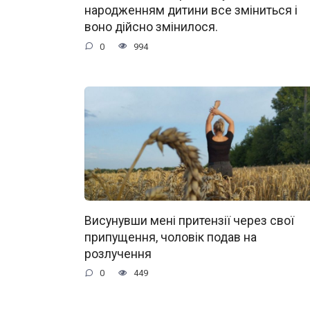
народженням дитини все зміниться і
воно дійсно змінилося.
0
994
Висунувши мені притензії через свої
припущення, чоловік подав на
розлучення
0
449