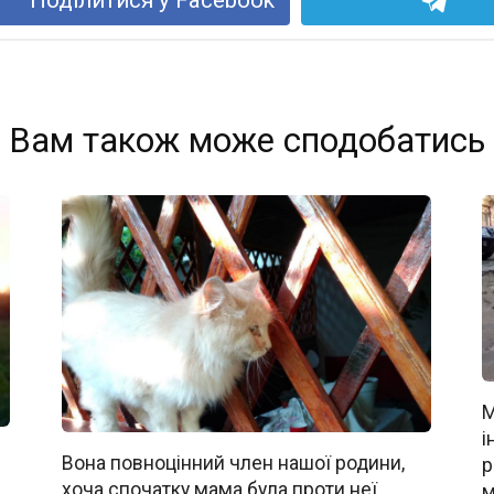
Вам також може сподобатись
М
і
Вона повноцінний член нашої родини,
р
хоча спочатку мама була проти неї
м