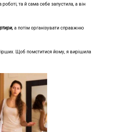
оботі, та й сама себе запустила, а він
ртири,
а потім організувати справжню
йгірших. Щоб помститися йому, я вирішила