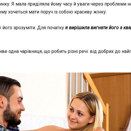
нку. Я мала приділяла йому часу й уваги через проблеми на р
ому хочеться мати поруч із собою красиву жінку.
у його зрозуміти. Для початку
я вирішила вигнати його з ква
иве одна чарівниця, що робить різні речі: від добрих до на