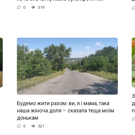
0
319
З
д
Будемо жити разом: ви, я і мама, така
п
наша жіноча доля – сказала теща моїм
донькам
0
521