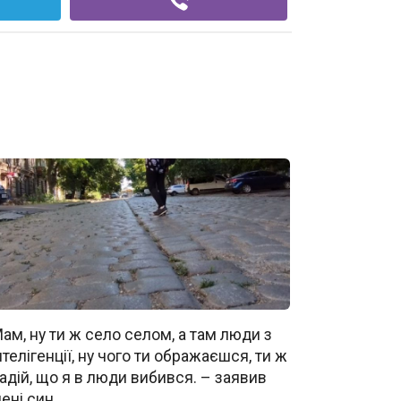
ам, ну ти ж село селом, а там люди з
нтелігенції, ну чого ти ображаєшся, ти ж
адій, що я в люди вибився. – заявив
ені син