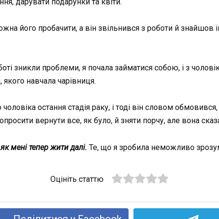
ня, дарувати подарунки та квіти.
ожна його пробачити, а він звільнився з роботи й знайшов і
оті зникли проблеми, я почала займатися собою, і з чолові
, якого навчала чарівниця.
о чоловіка остання стадія раку, і тоді він словом обмовивс
попросити вернути все, як було, й зняти
порчу
, але вона сказ
 як мені тепер жити далі.
Те, що я зробила неможливо зрозум
Оцініть статтю
Поділитися у Facebook