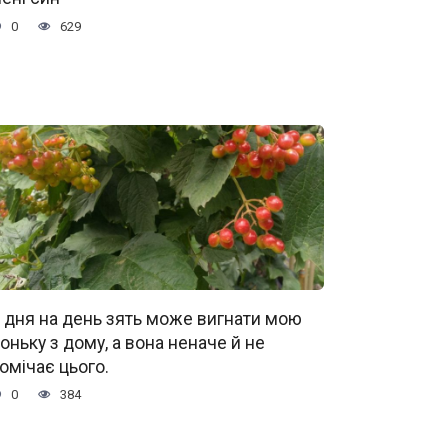
0
629
 дня на день зять може вигнати мою
оньку з дому, а вона неначе й не
омічає цього.
0
384