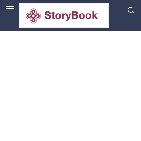
Перейти
до
змісту