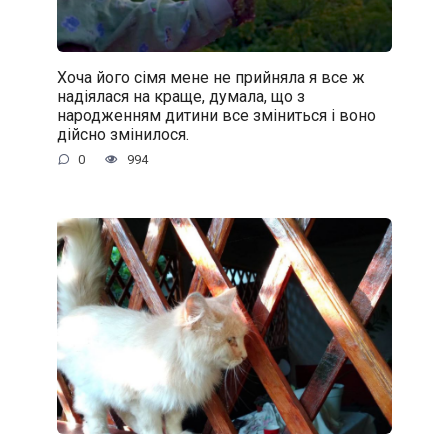
Хоча його сімя мене не прийняла я все ж
надіялася на краще, думала, що з
народженням дитини все зміниться і воно
дійсно змінилося.
0
994