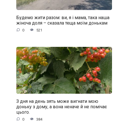
Будемо жити разом: ви, я і мама, така наша
жіноча доля – сказала теща моїм донькам
0
521
З дня на день зять може вигнати мою
доньку з дому, а вона неначе й не помічає
цього.
0
384