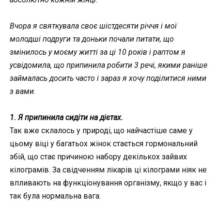
Вчора я святкувала своє шістдесяти річчя і мої
молодші подруги та доньки почали питати, що
змінилось у моєму житті за ці 10 років і раптом я
усвідомила, що припинила робити 3 речі, якими раніше
займалась досить часто і зараз я хочу поділитися ними
з вами.
1. Я припинила сидіти на дієтах.
Так вже склалось у природі, що найчастіше саме у
цьому віці у багатьох жінок стається гормональний
збій, що стає причиною набору декількох зайвих
кілограмів. За свідченням лікарів ці кілограми ніяк не
впливають на функціонування організму, якщо у вас і
так була нормальна вага.