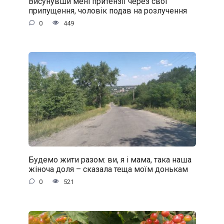
Висунувши мені притензії через свої
припущення, чоловік подав на розлучення
0
449
Будемо жити разом: ви, я і мама, така наша
жіноча доля – сказала теща моїм донькам
0
521