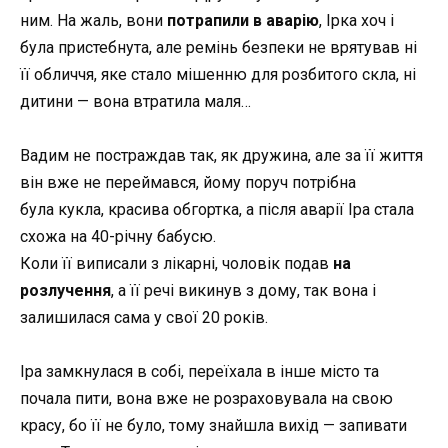
ним. На жаль, вони
потрапили в аварію
, Ірка хоч і
була пристебнута, але ремінь безпеки не врятував ні
її обличчя, яке стало мішенню для розбитого скла, ні
дитини
—
вона втратила маля…
Вадим не постраждав так, як дружина, але за її життя
він вже не переймався, йому поруч потрібна
була
кукла
, красива обгортка, а після аварії Іра стала
схожа на 40-річну бабусю.
Коли її виписали з лікарні, чоловік подав
на
розлучення
, а її речі викинув з дому, так вона і
залишилася сама у свої 20 років.
Іра замкнулася в собі, переїхала в інше місто та
почала пити, вона вже не розраховувала на свою
красу, бо її не було, тому знайшла вихід
—
запивати