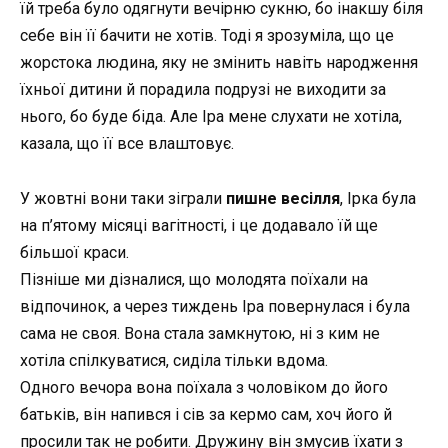
їй треба було одягнути вечірню сукню, бо інакшу біля
себе він її бачити не хотів. Тоді я зрозуміла, що це
жорстока людина, яку не змінить навіть народження
їхньої дитини
й
порадила подрузі не виходити за
нього, бо буде біда. Але Іра мене слухати не хотіла,
казала, що її все влаштовує.
У жовтні вони таки зіграли
пишне весілля
, Ірка була
на п’ятому місяці вагітності,
і
це додавало їй ще
більшої краси.
Пізніше ми дізналися, що молодята поїхали на
відпочинок, а через тиждень Іра повернулася і була
сама не своя. Вона стала замкнутою, ні з ким не
хотіла спілкуватися, сиділа тільки вдома.
Одного вечора вона поїхала з чоловіком до його
батьків, він напився і сів за кермо сам, хоч його й
просили так не робити. Дружину він змусив їхати з