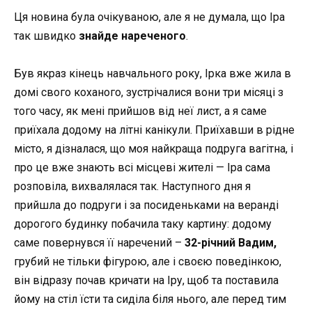
Ця новина була очікуваною, але я не думала, що Іра
так швидко
знайде нареченого
.
Був якраз кінець навчального року, Ірка вже жила в
домі свого коханого, зустрічалися вони три місяці з
того часу, як мені прийшов від неї лист, а я саме
приїхала додому на літні канікули. Приїхавши в рідне
місто, я дізналася, що моя найкраща подруга вагітна, і
про це вже знають всі місцеві жителі
—
Іра сама
розповіла, вихвалялася так. Наступного дня я
прийшла до подруги
і
за посиденьками на веранді
дорогого будинку побачила таку картину: додому
саме повернувся її наречений –
32-річний Вадим,
грубий не тільки фігурою, але і своєю поведінкою,
він відразу почав кричати на Іру, щоб та поставила
йому на стіл їсти та сиділа біля нього, але перед тим