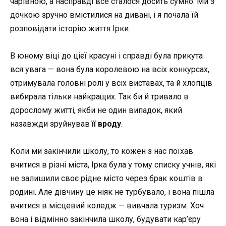
чарівною, а насправді все сталося досить сумно. Ми з
дочкою зручно вмістилися на дивані, і я почала їй
розповідати історію життя Ірки.
В юному віці до цієї красуні
і
справді була прикута
вся увага
—
вона була королевою на всіх конкурсах,
отримувала головні ролі у всіх виставах, та й хлопців
вибирала тільки найкращих. Так би
й
тривало в
дорослому житті, якби не один випадок, який
назавжди зруйнував
її вроду
.
Коли ми закінчили школу, то кожен з нас поїхав
вчитися в різні міста, Ірка була у тому списку учнів, які
не залишили своє рідне місто через брак коштів в
родині. Але дівчину це ніяк не турбувало, і вона пішла
вчитися в місцевий коледж
—
вивчала туризм. Хоч
вона і відмінно закінчила школу, будувати кар’єру