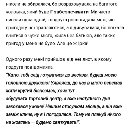
ніколи не збиралася, бо розраховувала на багатого
чоловіка, який буде
її забезпечувати
. Ми часто
писали одна одній, і подруга розповідала мені, які
пригоди у неї трапляються, а я дивувалася, бо поїхала
вчитися в чуже місто, жила без батьків, але таких
пригод у мене не було. Але це ж Ірка!
Одного разу мені прийшов від неї лист, в якому
подруга повідомляла:
“Катю, тобі слід готуватися до весілля, будеш моєю
головною дружкою! Уявляєш, до нас в місто переїхав
жити крутий бізнесмен, хоче тут
збудувати
торговий
центр, а вже наступного дня
закохався у мене! Нашим стосункам місяць, а він вже
заміж кличе, ну я і погодилася. Тому не плануй нічого
на жовтень
—
будемо святкувати!”.