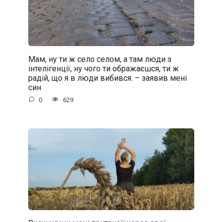
Мам, ну ти ж село селом, а там люди з
інтелігенції, ну чого ти ображаєшся, ти ж
радій, що я в люди вибився. – заявив мені
син
0
629