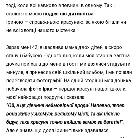
тоді, коли всі навколо впевнені в одному. Так і
сталося з моєю
подругою дитинства
Іриною
—
справжньою красунею, за якою бігали чи
не всі хлопці нашого містечка.
Зараз мені 42, я щаслива мама двох дітей, а скоро
стану і бабусею. Одного дня, коли моя старша вагітна
дочка приїхала до мене в гості, ми взялися згадувати
минуле, я принесла свій шкільний альбом, і ми почали
переглядати фотографії. На одній сторінці моя донька
побачила
фото Ірки
—
першої красуні нашої школи,
моєї найкращої подруги, і сказала:
“Ой, а ця дівчина неймовірної вроди! Напевно, тепер
вона живе у якомусь великому місті, та аж ніяк не
бідує, така красуня точно вийшла заміж за багатія!”.
Але я знала, що доля Ірини тільки здавалася