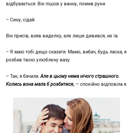
відбувається. Він пішов у ванну, помив руки.
– Сину, сідай.
Він присів, взяв виделку, але лише дивився, не їв.
– Я маю тобі дещо сказати. Мамо, вибач, будь ласка, я
розбив твою улюблену вазу.
– Так, я бачила.
А
л
е в цьому нема нічого страшного.
Колись вона мала б розбитися,
— спокійно відповіла я.