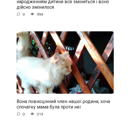
народженням дитини все зміниться і воно
дійсно змінилося.
0
994
Вона повноцінний член нашої родини, хоча
спочатку мама була проти неї
0
319