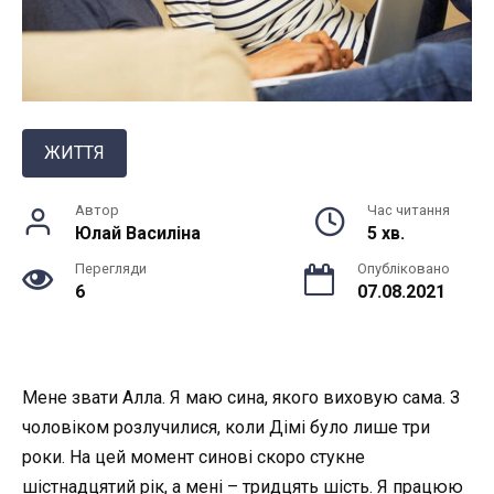
ЖИТТЯ
Автор
Час читання
Юлай Василiна
5 хв.
Перегляди
Опубліковано
6
07.08.2021
Мене звати Алла. Я маю сина, якого виховую сама. З
чоловіком poзлучилися, коли Дімі було лише три
роки. На цей момент синові скоро стукне
шістнадцятий рік, а мені – тридцять шість. Я працюю