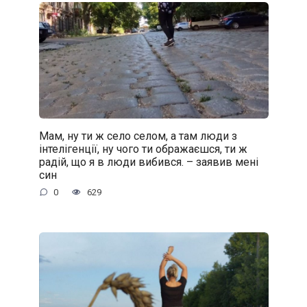
Мам, ну ти ж село селом, а там люди з
інтелігенції, ну чого ти ображаєшся, ти ж
радій, що я в люди вибився. – заявив мені
син
0
629