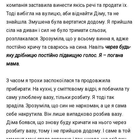
компанія заставила винести якісь речі та продати їх.
Тоді вибігла на вулицю, аби віднайти Діму, та не
знайшла. Змушена була вертатися додому. Я прийшла
сіла на диван і сил не було тримати сльози,
розплакалася. Зрозуміла, що у всьому винна я, адже
постійно кричу та сварюсь на сина. Навіть
через будь-
яку дрібницю постійно підвищую голос. Я – погана
мама.
З часом я трохи заспокоїлася та продовжила
прибирати. На кухні, у сміттєвому відрі, я побачила ту
саму улюблену вазу, тільки розбиту. Я тоді так
зраділа. Зрозуміла, що син не наркоман, а це я сама
себе накрутила. Він лише випадково розбив вазу.
Діма боявся, що знову буду кричати на нього через
розбиту вазу, тому і не прийшов додому. І саме в той