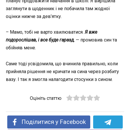
планує продовжити навчання в школі. Я вирішила
заглянути в щоденник і не побачила там жодної
оцінки нижче за дев’ятку.
– Мамо, тобі не варто хвилюватися.
Я вже
подорослішав, і все буде гаразд
, — промовив син та
обійняв мене.
Саме тоді усвідомила, що вчинила правильно, коли
прийняла рішення не кричати на сина через розбиту
вазу. І так я змогла налагодити стосунки з сином.
Оцініть статтю
Поділитися у Facebook