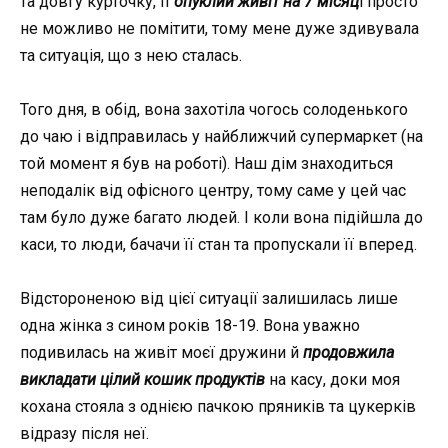
та довгу курточку, її
опуклий живіт на 7 місяц
і просто
не можливо не помітити, тому мене дуже здивувала
та ситуація, що з нею сталась.
Того дня, в обід, вона захотіла чогось солоденького
до чаю і відправилась у найближчий супермаркет (на
той момент я був на роботі). Наш дім знаходиться
неподалік від офісного центру, тому саме у цей час
там було дуже багато людей. І коли вона підійшла до
каси, то люди, бачачи її стан та пропускали її вперед.
Відстороненою від цієї ситуації залишилась лише
одна жінка з сином років 18-19. Вона уважно
подивилась на живіт моєї дружини й
продовжила
викладати цілий кошик продуктів
на касу, доки моя
кохана стояла з однією пачкою пряників та цукерків
відразу після неї.