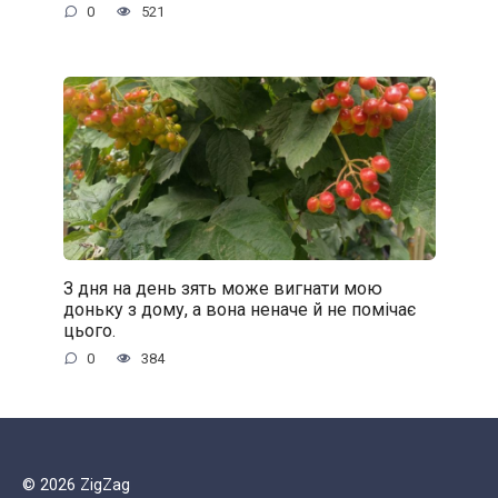
0
521
З дня на день зять може вигнати мою
доньку з дому, а вона неначе й не помічає
цього.
0
384
© 2026 ZigZag