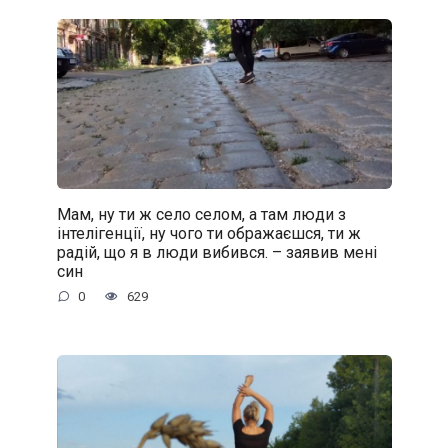
Мам, ну ти ж село селом, а там люди з
інтелігенції, ну чого ти ображаєшся, ти ж
радій, що я в люди вибився. – заявив мені
син
0
629