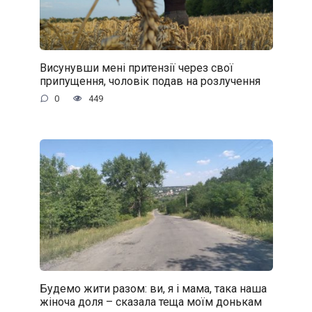
Висунувши мені притензії через свої
припущення, чоловік подав на розлучення
0
449
Будемо жити разом: ви, я і мама, така наша
жіноча доля – сказала теща моїм донькам