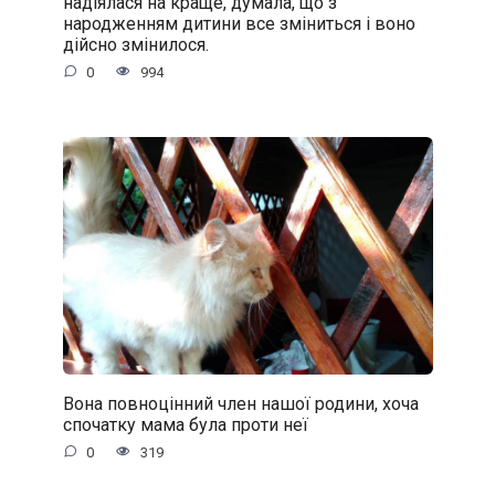
надіялася на краще, думала, що з
народженням дитини все зміниться і воно
дійсно змінилося.
0
994
Вона повноцінний член нашої родини, хоча
спочатку мама була проти неї
0
319