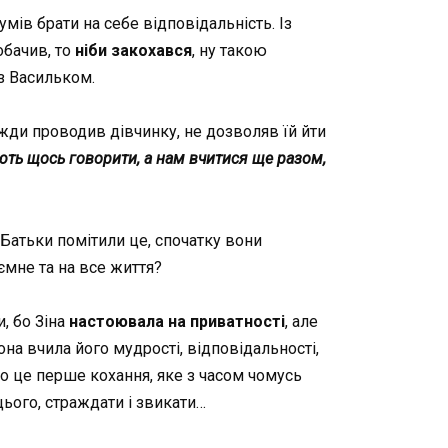
мів брати на себе відповідальність. Із
обачив, то
ніби закохався
, ну такою
 з Васильком.
авжди проводив дівчинку, не дозволяв їй йти
ають щось говорити, а нам вчитися ще разом,
 Батьки помітили це, спочатку вони
аємне та на все життя?
и, бо Зіна
настоювала на приватності
, але
на вчила його мудрості, відповідальності,
 що це перше кохання, яке з часом чомусь
цього, страждати і звикати…