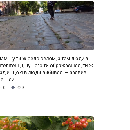
ам, ну ти ж село селом, а там люди з
нтелігенції, ну чого ти ображаєшся, ти ж
адій, що я в люди вибився. – заявив
ені син
0
629