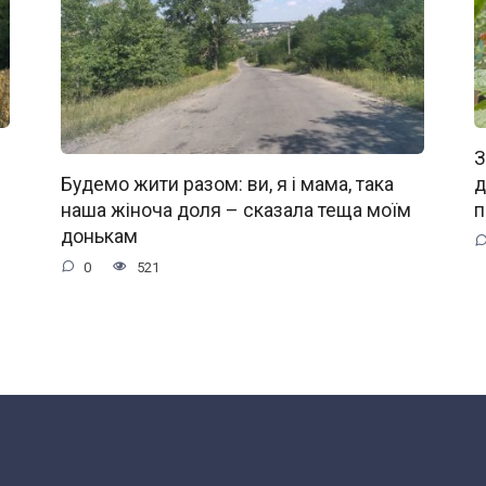
З
д
Будемо жити разом: ви, я і мама, така
п
наша жіноча доля – сказала теща моїм
донькам
0
521