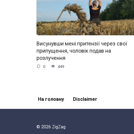
Висунувши мені притензії через свої
припущення, чоловік подав на
розлучення
0
449
На головну
Disclaimer
© 2026 ZigZag