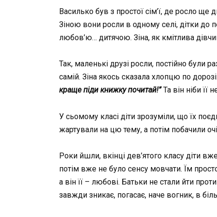
Василько був з простої сім’ї, де росло ще
Зіною вони росли в одному селі, дітки до п
любов’ю… дитячою. Зіна, як кмітлива дівчи
Так, маленькі друзі росли, постійно були р
самій. Зіна якось сказала хлопцю по дорозі
краще піди книжку почитай!”
Та він ніби її 
У сьомому класі діти зрозуміли, що їх поє
жартували на цю тему, а потім побачили очі
Роки йшли, вкінці дев’ятого класу діти вже
потім вже не було сенсу мовчати. Їм прост
а він її – любові. Батьки не стали йти прот
завжди зникає, погасає, наче вогник, в біл