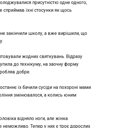
солоджувалися присутністю одне одного,
не сприймав їхні стосунки як щось
е не закінчили школу, а вже вирішили, що
у.
штовували жодних святкувань. Відразу
тупила до технікуму, на заочну форму
аробляв добре.
Востаннє їх бачили сусіди на похороні мами
окоління змінювалося, а колись юним
чоловіка відняло ноги, але жінка
же неможливо. Тепер у них є троє дорослих