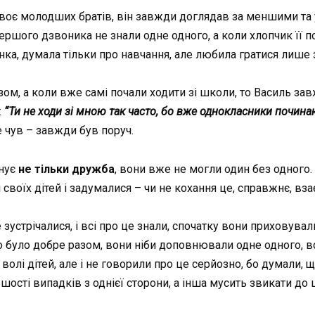
 двоє молодших братів, він завжди доглядав за меншими та у
ершого дзвоника не знали одне одного, а коли хлопчик її п
нка, думала тільки про навчання, але любила гратися лише
азом, а коли вже самі почали ходити зі школи, то Василь з
:
“Ти не ходи зі мною так часто, бо вже однокласники почин
не чув – завжди був поруч.
днує
не тільки дружба
, вони вже не могли один без одного.
 своїх дітей і задумалися – чи не кохання це, справжнє, вз
 зустрічалися, і всі про це знали, спочатку вони приховувал
о було добре разом, вони ніби доповнювали одне одного, во
и волі дітей, але і не говорили про це серйозно, бо думали,
ьшості випадків з однієї сторони, а інша мусить звикати до 