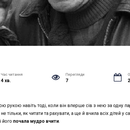
Час читання
Перегляди
О
4 хв.
7
2
ю рукою навіть тоді, коли він вперше сів з нею за одну п
не тільки, як читати та рахувати, а ще й вчила всіх дітей у 
і його
почала мудро вчити
.