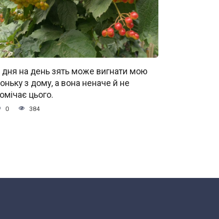
 дня на день зять може вигнати мою
оньку з дому, а вона неначе й не
омічає цього.
0
384