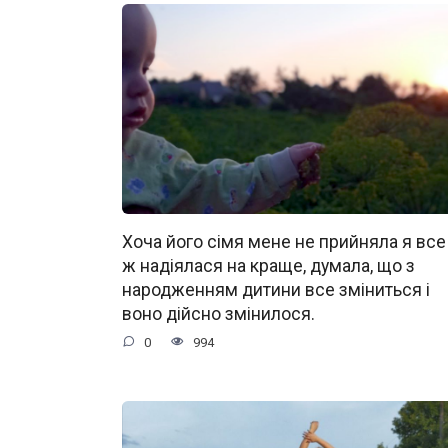
Хоча його сімя мене не прийняла я все
ж надіялася на краще, думала, що з
народженням дитини все зміниться і
воно дійсно змінилося.
0
994