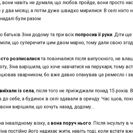
, вони навіть не думали, що любов пройде, вони просто на
 у два місяці, а потім дуже швидко мирилися. В селі ніхто 
 надалі були разом.
 батьків Зіни додому та при всіх
попросив її руки
. Діти щ
міли, що суперечити цим двом марно, тому дали свою згод
осто розписалися
та повінчалися після випускного, не вла
ту, Зіна вирішила, що хоче навчатися на перукаря, тому вс
працював зварником, бо вже давно опанував це ремесло і з
виїхали із села
, після того не приїжджали понад 15 років. 
ів до себе, а будинок в селі здавали в оренду. Час ішов, п
 вони вирішили, що хочуть назад, додому…
на інвалідному візку, а
вона поруч нього
. Після інсульту в 
іна постійно його надихає жити, навіть тоді, коли встати в