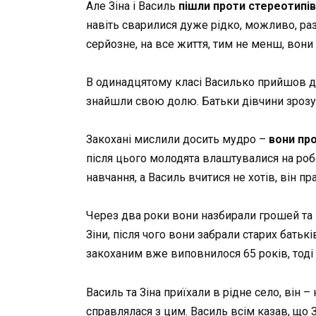
Але Зіна і Василь
пішли проти стереотипів
навіть сварилися дуже рідко, можливо, раз
серйозне, на все життя, тим не менш, вони
В одинадцятому класі Василько прийшов до
знайшли свою долю. Батьки дівчини зрозу
Закохані мислили досить мудро –
вони пр
після цього молодята влаштувалися на робо
навчання, а Василь вчитися не хотів, він 
Через два роки вони назбирали грошей та
Зіни, після чого вони забрали старих батьк
закоханим вже виповнилося 65 років, тоді
Василь та Зіна приїхали в рідне село, він – 
справлялася з цим. Василь всім казав, що З