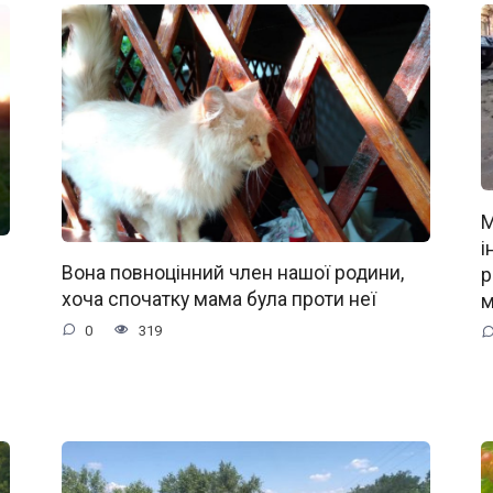
М
і
Вона повноцінний член нашої родини,
р
хоча спочатку мама була проти неї
м
0
319