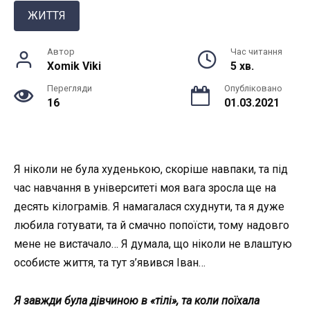
ЖИТТЯ
Автор
Час читання
Xomik Viki
5 хв.
Перегляди
Опубліковано
16
01.03.2021
Я ніколи не була худенькою, скоріше навпаки, та під
час навчання в університеті моя вага зросла ще на
десять кілограмів. Я намагалася схуднути, та я дуже
любила готувати, та й смачно попоїсти, тому надовго
мене не вистачало… Я думала, що ніколи не влаштую
особисте життя, та тут з’явився Іван…
Я завжди була дівчиною в «тілі», та коли поїхала