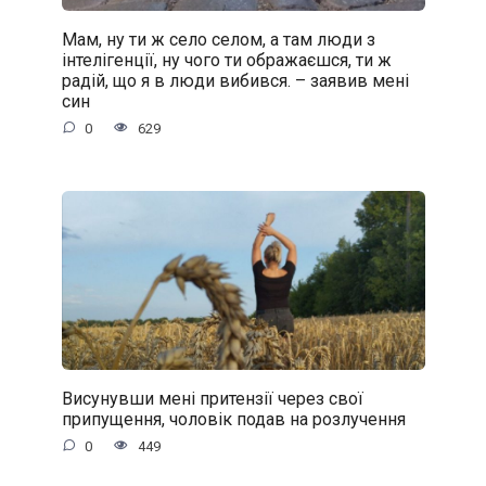
Мам, ну ти ж село селом, а там люди з
інтелігенції, ну чого ти ображаєшся, ти ж
радій, що я в люди вибився. – заявив мені
син
0
629
Висунувши мені притензії через свої
припущення, чоловік подав на розлучення
0
449