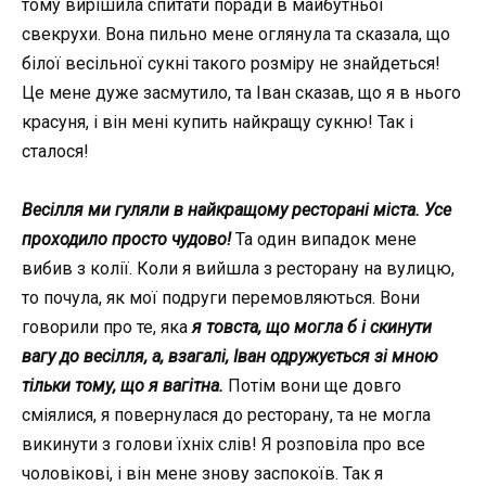
тому вирішила спитати поради в майбутньої
свекрухи. Вона пильно мене оглянула та сказала, що
білої весільної сукні такого розміру не знайдеться!
Це мене дуже засмутило, та Іван сказав, що я в нього
красуня, і він мені купить найкращу сукню! Так і
сталося!
Весілля ми гуляли в найкращому ресторані міста. Усе
проходило просто чудово!
Та один випадок мене
вибив з колії. Коли я вийшла з ресторану на вулицю,
то почула, як мої подруги перемовляються. Вони
говорили про те, яка
я товста, що могла б і скинути
вагу до весілля, а, взагалі, Іван одружується зі мною
тільки тому, що я вагітна.
Потім вони ще довго
сміялися, я повернулася до ресторану, та не могла
викинути з голови їхніх слів! Я розповіла про все
чоловікові, і він мене знову заспокоїв. Так я