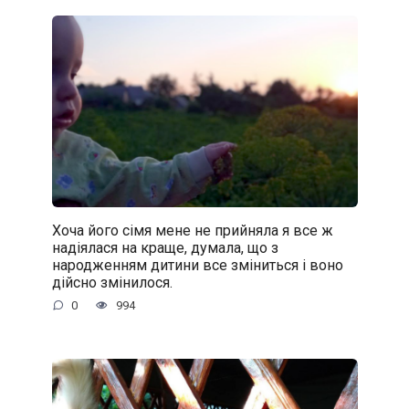
Хоча його сімя мене не прийняла я все ж
надіялася на краще, думала, що з
народженням дитини все зміниться і воно
дійсно змінилося.
0
994