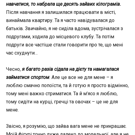
навчатися, то набрала ще десять зайвих кілограмів.
Після навчання я залишилася працювати в місті,
винаймала квартиру. Та я часто навідувалася до
батьків. Звичайно, я не сиділа вдома, зустрічалася з
подругами, ходила до місцевого клубу. Та потім
подруги все частіше стали говорити про те, що мені
час схуднути…
Чесно,
я багато разів сідала на дієту та намагалася
займатися спортом
. Але це все не для мене – я
люблю смачно попоїсти, та й готую я просто відмінно,
тому мені важко стриматися. Та й м’ясо я люблю,
тому сидіти на курці, гречці та овочах – це не для
мене.
Звісно, я розумію, що зайва вага мене не прикрашає.
Моїй фігурі точно дуже далеко до модельної, але я не