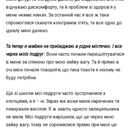
відчуваю дискомфорту, та й проблем зі здоров’я у
мене немає ніяких. За останній час я все ж таки
спромоглася скинути кілограмів п’ять, та все одно до
ідеалу мені далеко.
Та тепер я майже не приїжджаю в рідне містечко. І все
через моїх подруг.
Вони часто почали перешіптуватися
в мене за спиною про мою зайву вагу. Та й прямо в
очі мені почали говорити, що така товста я нікому не
буду потрібна.
Ще зі школи мої подруги часто зустрічалися з
хлопцями, а я – ні. Зараз же вони мали наречених та
планували весілля. Я ж навіть одного залицяльника
не мала. Мої подруги вирішили, що це через мою
зайву вагу, тому не соромилися прямо при мені це