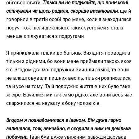
обговорювати.
Тільки ви не подумайте, що вони мені
співчували чи щось радили, скоріше висміювали
, ще й
говорили в третій особі про мене, коли я знаходилася
поруч. Тож після декількох таких зустрічей я стала
менше спілкуватися з подругами.
Я приїжджала тільки до батьків. Вихідні я проводила
тільки з рідними, бо вони мене приймали такою, якоя
я є. Згодом дві мої подружки вийшли заміж, та вони
не влаштовували пишних весіль, тільки розписалися,
та й усе на тому. Та й подружнє життя в них було таке
ж сіре. Бачилися ми так само рідко, але вони весь час
скаржилися на неувагу з боку чоловіків.
Згодом я познайомилася з Іваном. Він дуже гарно
залицявся, тож, звичайно, я сходила з ним на декілька
побачень.
Іван був дуже уважним, завжди дарував