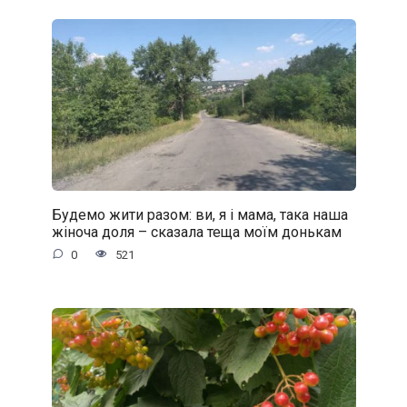
Будемо жити разом: ви, я і мама, така наша
жіноча доля – сказала теща моїм донькам
0
521