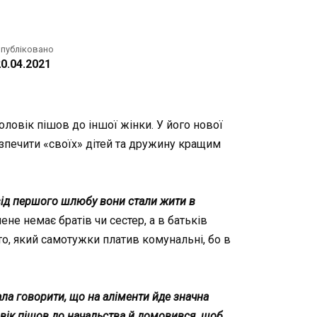
публіковано
0.04.2021
чоловік пішов до іншої жінки. У його нової
езпечити «своїх» дітей та дружину кращим
від першого шлюбу вони стали жити в
ене немає братів чи сестер, а в батьків
ато, який самотужки платив комунальні, бо в
ла говорити, що на аліменти йде значна
ловік пішов до начальства й домовився, щоб