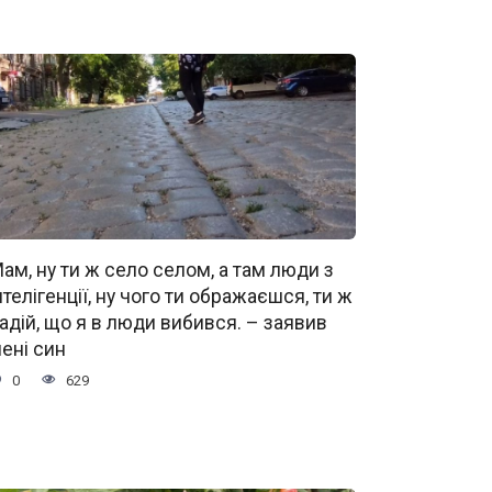
ам, ну ти ж село селом, а там люди з
нтелігенції, ну чого ти ображаєшся, ти ж
адій, що я в люди вибився. – заявив
ені син
0
629