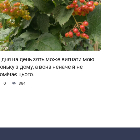
 дня на день зять може вигнати мою
оньку з дому, а вона неначе й не
омічає цього.
0
384