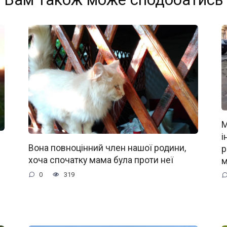
М
і
Вона повноцінний член нашої родини,
р
хоча спочатку мама була проти неї
м
0
319