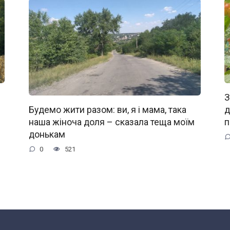
З
д
Будемо жити разом: ви, я і мама, така
п
наша жіноча доля – сказала теща моїм
донькам
0
521