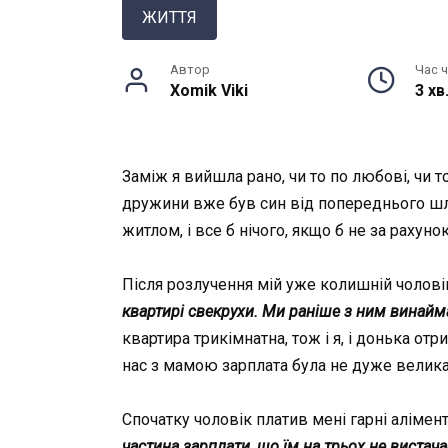
ЖИТТЯ
Автор
Час 
Xomik Viki
3 хв
Заміж я вийшла рано, чи то по любові, чи т
дружини вже був син від попереднього шлюб
житлом, і все б нічого, якщо б не за рахун
Після розлучення мій уже колишній чолові
квартирі свекрухи. Ми раніше з ним винайм
квартира трикімнатна, тож і я, і донька от
нас з мамою зарплата була не дуже велика
Спочатку чоловік платив мені гарні алімен
частина зарплати, що їм на трьох не вистач