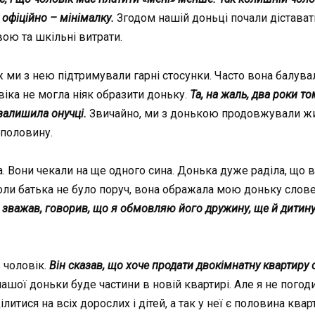
 офіційно – мінімалку.
Згодом нашій доньці почали дістават
ою та шкільні витрати.
 ми з нею підтримували гарні стосунки. Часто вона балув
іка не могла ніяк образити доньку.
Та, на жаль, два роки т
залишила онучці.
Звичайно, ми з донькою продовжували жит
 половину.
а. Вони чекали на ще одного сина. Донька дуже раділа, що в
, коли батька не було поруч, вона ображала мою доньку слов
е зважав, говорив, що я обмовляю його дружину, ще й дитин
 чоловік.
Він сказав, що хоче продати двокімнатну квартиру с
нашої доньки буде частини в новій квартирі. Але я не погоди
итися на всіх дорослих і дітей, а так у неї є половина квар