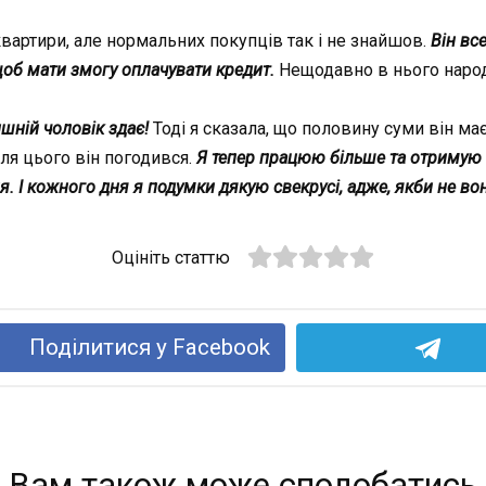
вартири, але нормальних покупців так і не знайшов.
Він вс
об мати змогу оплачувати кредит.
Нещодавно в нього народ
ишній чоловік здає!
Тоді я сказала, що половину суми він має
сля цього він погодився.
Я тепер працюю більше та отримую 
. І кожного дня я подумки дякую свекрусі, адже, якби не вона
Оцініть статтю
Поділитися у Facebook
Вам також може сподобатись