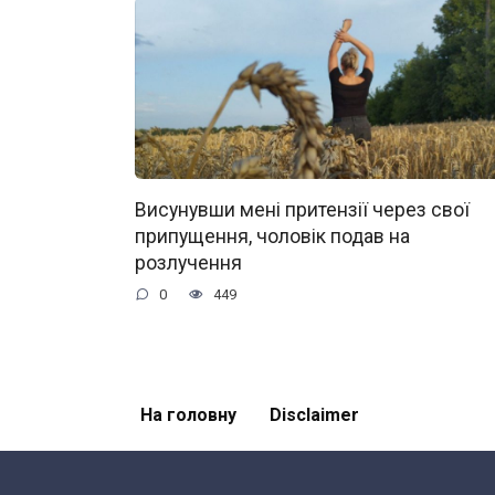
Висунувши мені притензії через свої
припущення, чоловік подав на
розлучення
0
449
На головну
Disclaimer