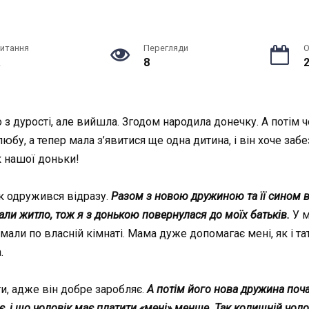
читання
Перегляди
О
.
8
2
о з дурості, але вийшла. Згодом народила донечку. А потім 
у, а тепер мала з’явитися ще одна дитина, і він хоче заб
ок нашої доньки!
к одружився відразу.
Разом з новою дружиною та її сином 
али житло, тож я з донькою повернулася до моїх батьків.
У м
римали по власній кімнаті. Мама дуже допомагає мені, як і т
.
ти, адже він добре заробляє.
А потім його нова дружина поча
ає, і що чоловік має платити «мені» менше. Так колишній чо