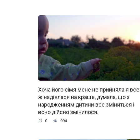
Хоча його сімя мене не прийняла я все
ж надіялася на краще, думала, що з
народженням дитини все зміниться і
воно дійсно змінилося.
0
994