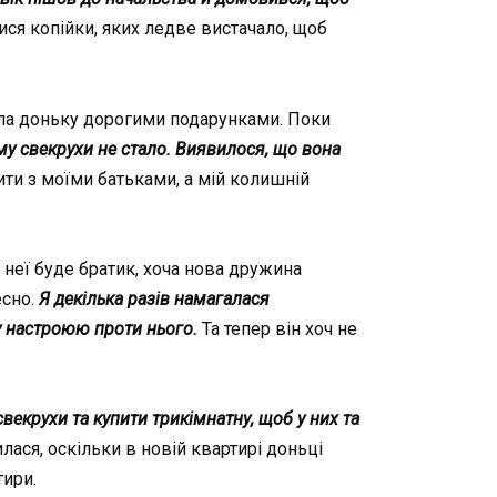
ися копійки, яких ледве вистачало, щоб
ала доньку дорогими подарунками. Поки
ому свекрухи не стало. Виявилося, що вона
и з моїми батьками, а мій колишній
 неї буде братик, хоча нова дружина
есно.
Я декілька разів намагалася
у настроюю проти нього.
Та тепер він хоч не
векрухи та купити трикімнатну, щоб у них та
лася, оскільки в новій квартирі доньці
тири.