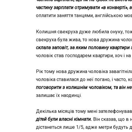
частину зарплати отримувати «в конверті», а
оплатити заняття танцями, англійською мов
Колишня свекруха дуже любила онуку, тож
свекруха була жива, то нова дружина чолов
склала заповіт, за яким половину квартири 
чоловік став господарем квартири, хоч і на
Рік тому нова дружина чоловіка завагітніл
чоловіка ставилася до неї погано, і часто
поговорити з колишнім чоловіком, та він н
залишає їх наодинці.
Декілька місяців тому мені зателефонував
дітей були власні кімнати.
Він сказав, що в 
дістанеться лише 1/5, адже метри будуть діл