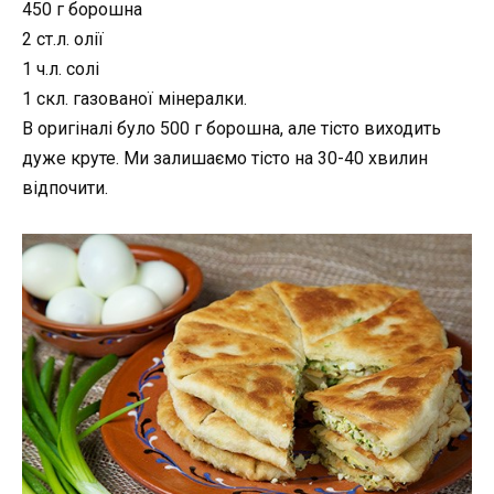
450 г борошна
2 ст.л. олії
1 ч.л. солі
1 скл. газованої мінералки.
В оригіналі було 500 г борошна, але тісто виходить
дуже круте. Ми залишаємо тісто на 30-40 хвилин
відпочити.