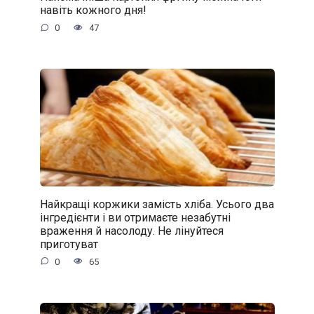
навіть кожного дня!
0
47
Найкращі коржики замість хліба. Усього два
інгредієнти і ви отримаєте незабутні
враження й насолоду. Не лінуйтеся
приготуват
0
65