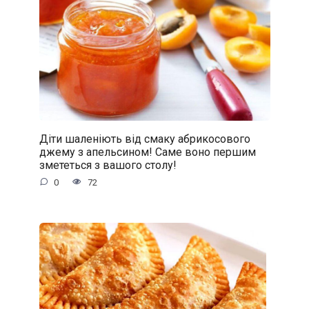
Діти шаленіють від смаку абрикосового
джему з апельсином! Саме воно першим
змететься з вашого столу!
0
72