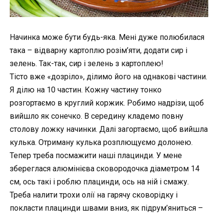
Начинка може бути будь-яка. Мені дуже полюбилася
така – відварну картоплю розім’яти, додати сир і
зелень. Так-так, сир і зелень з картоплею!
Тісто вже «дозріло», ділимо його на однакові частини.
Я ділю на 10 частин. Кожну частину тонко
розгортаємо в круглий коржик. Робимо надрізи, щоб
вийшло як сонечко. В середину кладемо повну
столову ложку начинки. Далі загортаємо, щоб вийшла
кулька. Отриману кулька розплющуємо долонею.
Тепер треба посмажити наші плацинди. У мене
збереглася алюмінієва сковородочка діаметром 14
см, ось такі і роблю плацинди, ось на ній і смажу.
Треба налити трохи олії на гарячу сковорідку і
покласти плацинди швами вниз, як підрум’яниться –