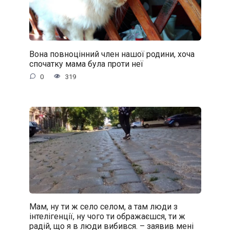
Вона повноцінний член нашої родини, хоча
спочатку мама була проти неї
0
319
Мам, ну ти ж село селом, а там люди з
інтелігенції, ну чого ти ображаєшся, ти ж
радій, що я в люди вибився. – заявив мені