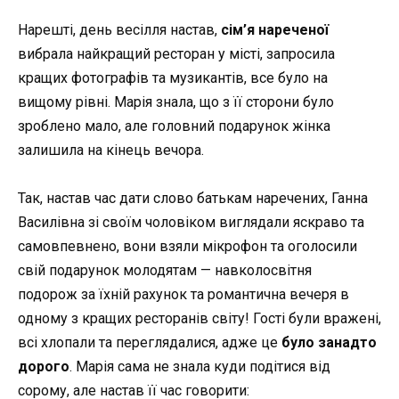
Нарешті, день весілля настав,
сім’я нареченої
вибрала найкращий
ресторан
у місті, запросила
кращих фотографів та музикантів, все було на
вищому рівні. Марія знала, що з її сторони було
зроблено мало, але головний подарунок жінка
залишила на кінець вечора.
Так, настав час дати слово батькам наречених, Ганна
Василівна зі своїм чоловіком виглядали яскраво та
самовпевнено, вони
взяли
мікрофон та оголосили
свій подарунок молодятам
—
навколосвітня
подорож
за їхній рахунок
та романтична вечеря в
одному з кращих ресторанів світу! Гості були вражені,
всі
хлопали
та переглядалися, адже це
було занадто
дорого
. Марія сама не знала куди подітися від
сорому, але настав її час говорити: