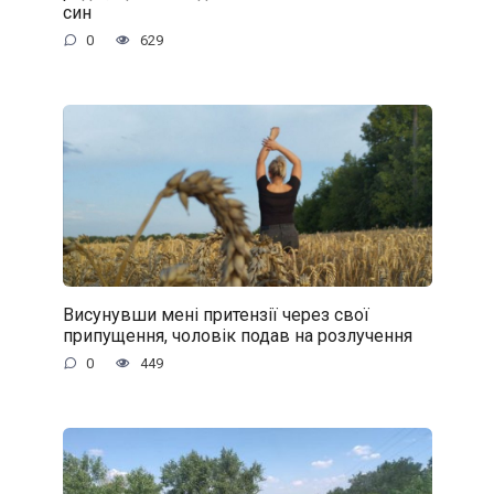
син
0
629
Висунувши мені притензії через свої
припущення, чоловік подав на розлучення
0
449