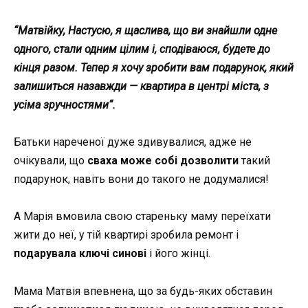
“Матвійку, Настусю, я щаслива, що ви знайшли одне
одного, стали одним цілим і, сподіваюся, будете до
кінця разом. Тепер я хочу зробити вам подарунок, який
залишиться назавжди
—
квартира в центрі міста,
з
усіма зручностями
“.
Батьки нареченої дуже здивувалися, адже
не
очікували
, що
сваха може собі дозволити
такий
подарунок, навіть вони до такого не додумалися!
А Марія вмовила свою стареньку маму переїхати
жити до неї, у тій квартирі зробила ремонт і
подарувала ключі синові
і його жінці.
Мама Матвія впевнена, що за будь-яких обставин