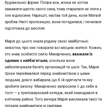
будівельної фірми. Попри все, жінка не хотіла
заважати щастю свого сина, тому старалася не лізти у
їхні відносини. Нарешті, настав той день, коли Матвій
зробив Насті пропозицію, вона погодилася, і почалася
підготовка до весілля.
Марія до цього знала
родину
своєї майбутньої
невістки, про них говорили всі місцеві жителі. Кожен,
хто знав особисто сім’ю
Макарченко
,
вважали їх
одними з найбагатших
, оскільки вони
забезпечували багато організацій та шкіл. Так, Марія
трохи переймалася перед знайомством з цими
людьми, довго вибирала, що б їй одягнути та яку
зробити зачіску.
Макарченко
запросили її до себе в
гості
—
у
триповерховий
котедж, який знаходився в
елітному районі. Того вечора Марія викликала таксі та
поїхала знайомитися зі сватами.