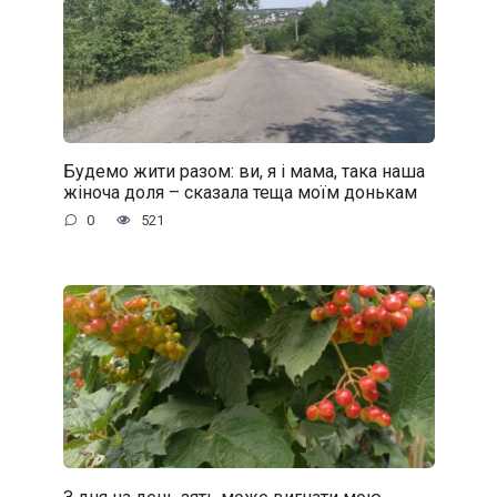
Будемо жити разом: ви, я і мама, така наша
жіноча доля – сказала теща моїм донькам
0
521
З дня на день зять може вигнати мою