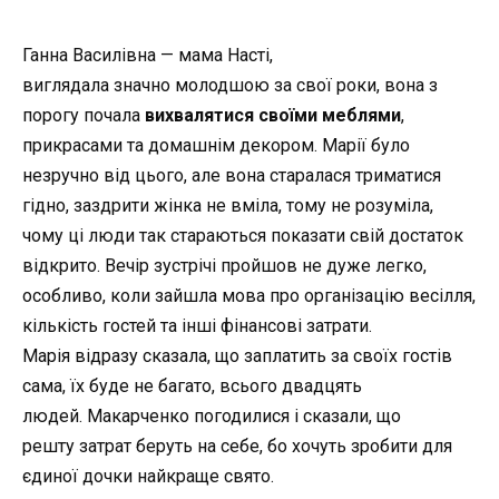
Ганна Василівна
—
мама Насті,
виглядала
значно
молодшою за свої роки, вона з
порогу почала
вихвалятися своїми меблями
,
прикрасами та домашнім декором. Марії було
незручно від цього, але вона старалася триматися
гідно, заздрити жінка не вміла, тому не розуміла,
чому ці люди так стараються показати свій достаток
відкрито. Вечір зустрічі пройшов не дуже легко,
особливо, коли зайшла мова про організацію весілля,
кількість гостей та інші фінансові затрати.
Марія
відразу
сказала, що заплатить за своїх гостів
сама, їх буде не багато, всього двадцять
людей.
Макарченко
погодилися і сказали, що
решту
затрат
беруть на себе, бо хочуть зробити для
єдиної дочки найкраще свято.