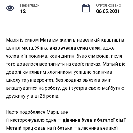
Перегляди
Опубліковано
12
06.05.2021
Марія із сином Матвієм жили в невеликій квартирі в
центрі міста. Жінка
виховувала сина сама
, адже
чоловік її покинув, коли дитині було сім років, після
того довелося все тягнути на своїх плечах. Матвій ріс
доволі кмітливим хлопчиком, успішно закінчив
школу та університет, без жодних зв’язків зміг
влаштуватися на роботу, де і зустрів свою майбутню
дружину у віці 25 років.
Настя подобалася Марії, але
її
насторожувало
одне
—
дівчина була з багатої сім’ї
,
Матвій працював на її батька
—
власника великої