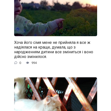
Хоча його сімя мене не прийняла я все ж
надіялася на краще, думала, що з
народженням дитини все зміниться і воно
дійсно змінилося.
0
994