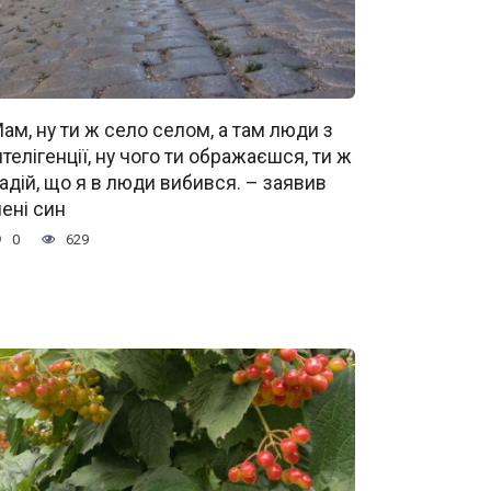
ам, ну ти ж село селом, а там люди з
нтелігенції, ну чого ти ображаєшся, ти ж
адій, що я в люди вибився. – заявив
ені син
0
629