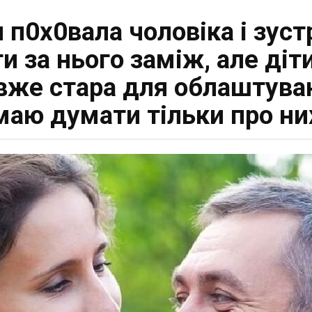
я п0х0вала чоловіка і зустр
 за нього заміж, але діт
вже стара для облаштуван
маю думати тільки про ни