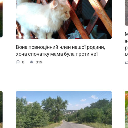
М
і
Вона повноцінний член нашої родини,
р
хоча спочатку мама була проти неї
м
0
319