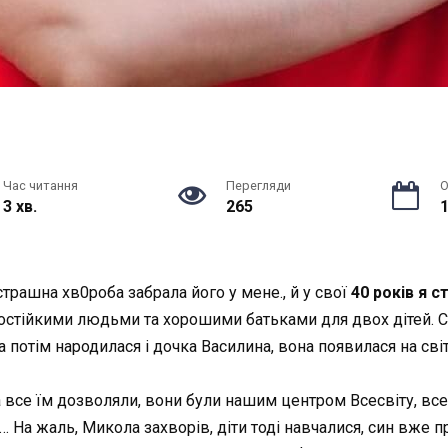
Час читання
Перегляди
О
3 хв.
265
1
стрaшна хв0роба забрала його у мене.,
й
у свої
40 років я 
состійкими людьми та
хорошими
батьками для двох дітей. 
 потім народилася і дочка Василина, вона появилася на світ
все їм дозволяли, вони були нашим центром Всесвіту, все 
… На жаль, Микола захворів, діти тоді навчалися, син вже 