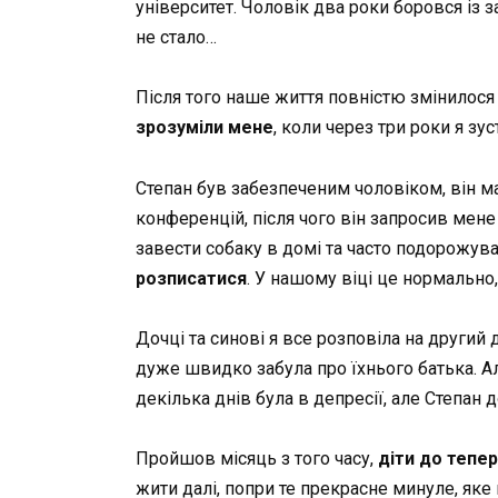
університет. Чоловік два роки боровся із
не стало…
Після того наше життя повністю змінилос
зрозуміли мене
, коли через три роки я зу
Степан був забезпеченим чоловіком, він ма
конференцій, після чого він запросив мене
завести собаку в домі та часто подорожуват
розписатися
. У нашому віці це нормально,
Дочці та синові я все розповіла на другий
дуже швидко забула про їхнього батька. Ал
декілька днів була в депресії, але Степан д
Пройшов місяць з того часу,
діти до тепер
жити далі, попри те прекрасне минуле, яке 