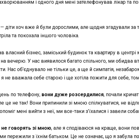
 захворюванням і одного дня мені зателефонував лікар та 
я
—
діти хоч вже й були дорослими, але щодня згадували за т
стріла та покохала іншого чоловіка.
в власний бізнес, заміський будинок та квартиру в центрі м
 на вечерю. У нас виявилося багато спільного, ми обидва 
и. Нас об’єднувало не тільки це, а ще й симпатія, незабаро
 я не вважала себе старою і ще хотіла пожити для себе, то
 день
по телефону
,
вони дуже розсердилися
, почали крича
е це не так! Вони припинили зі мною спілкуватися, не відп
опоміг мені вийти з неї, ми все-таки з’їхалися і завели соба
 не говорять зі мною
, але я сподіваюся на краще, вони по
ми пережили з їхнім батьком. Це не означає, що я забула по