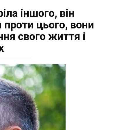
іла іншого, він
и проти цього, вони
ня свого життя і
х