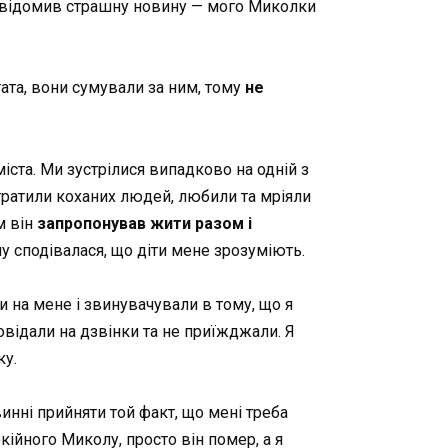
повідомив страшну новину
—
мого Миколки
ата, вони сумували за ним, тому
не
іста. Ми зустрілися випадково на одній з
втратили коханих людей, любили та мріяли
м він
запропонував жити разом і
му сподівалася, що діти мене зрозуміють.
ти на мене і звинувачували в тому, що я
овідали на дзвінки та не приїжджали. Я
ку.
винні прийняти той факт, що мені треба
кійного Миколу, просто він помер, а я