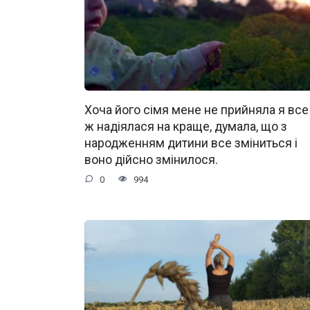
Хоча його сімя мене не прийняла я все
ж надіялася на краще, думала, що з
народженням дитини все зміниться і
воно дійсно змінилося.
0
994