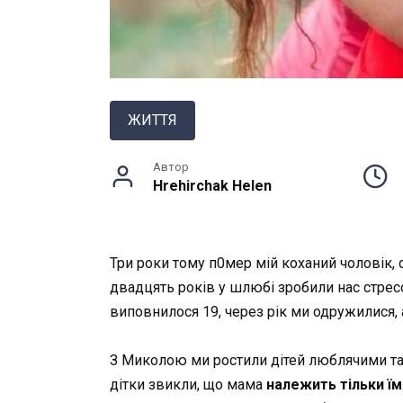
ЖИТТЯ
Автор
Hrehirchak Helen
Три роки тому п0мер мій коханий чоловік, 
двадцять років у шлюбі зробили нас стре
виповнилося 19, через рік ми одружилися, а
З Миколою ми ростили дітей люблячими та 
дітки звикли, що мама
належить тільки їм