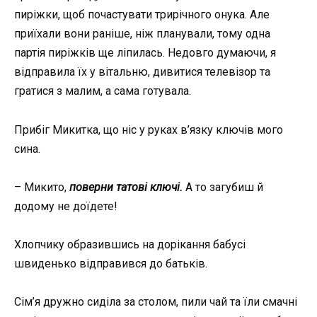
пиріжки, щоб почастувати трирічного онука. Але
приїхали вони раніше, ніж планували, тому одна
партія пиріжків ще ліпилась. Недовго думаючи, я
відправила їх у вітальню, дивитися телевізор та
гратися з малим, а сама готувала.
Прибіг Микитка, що ніс у руках в’язку ключів мого
сина.
– Микито,
поверни татові ключі.
А то загубиш й
додому не доїдете!
Хлопчику образившись на дорікання бабусі
швиденько відправився до батьків.
Сім’я дружно сиділа за столом, пили чай та їли смачні