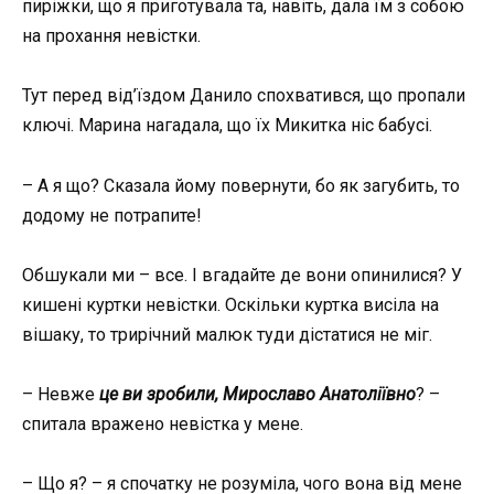
пиріжки, що я приготувала та, навіть, дала їм з собою
на прохання невістки.
Тут перед від’їздом Данило спохватився, що пропали
ключі. Марина нагадала, що їх Микитка ніс бабусі.
– А я що? Сказала йому повернути, бо як загубить, то
додому не потрапите!
Обшукали ми – все. І вгадайте де вони опинилися? У
кишені куртки невістки. Оскільки куртка висіла на
вішаку, то трирічний малюк туди дістатися не міг.
– Невже
це ви зробили, Мирославо Анатоліївно
? –
спитала вражено невістка у мене.
– Що я? – я спочатку не розуміла, чого вона від мене