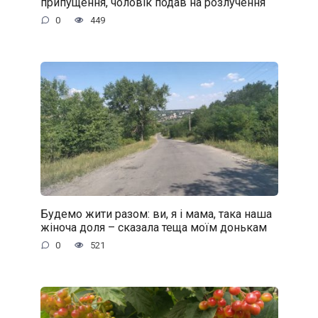
припущення, чоловік подав на розлучення
0
449
Будемо жити разом: ви, я і мама, така наша
жіноча доля – сказала теща моїм донькам
0
521