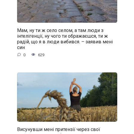
Мам, ну ти ж село селом, а там люди з
інтелігенції, ну чого ти ображаєшся, ти ж
радій, що я в люди вибився. – заявив мені
син
0
629
Висунувши мені притензії через свої