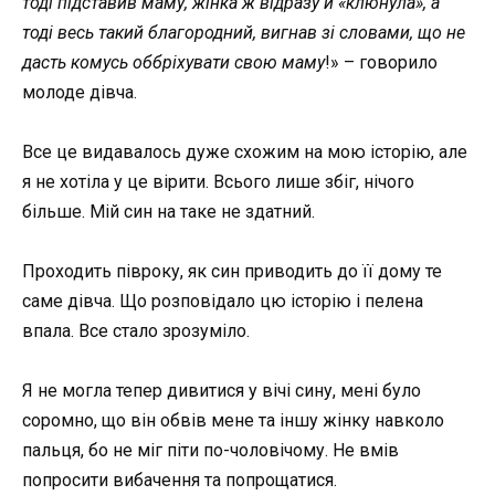
тоді підставив маму, жінка ж відразу й «клюнула», а
тоді весь такий благородний, вигнав зі словами, що не
дасть комусь оббріхувати свою маму
!» – говорило
молоде дівча.
Все це видавалось дуже схожим на мою історію, але
я не хотіла у це вірити. Всього лише збіг, нічого
більше. Мій син на таке не здатний.
Проходить півроку, як син приводить до її дому те
саме дівча. Що розповідало цю історію і пелена
впала. Все стало зрозуміло.
Я не могла тепер дивитися у вічі сину, мені було
соромно, що він обвів мене та іншу жінку навколо
пальця, бо не міг піти по-чоловічому. Не вмів
попросити вибачення та попрощатися.