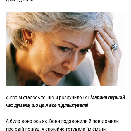
А потім сталось те, що й розлучило їх і
Марина перший
час думала, що це я все підлаштувала!
А було воно ось як. Вони подзвонили й повідомили
про свій приїзд, я спокійно готувала їм смачні