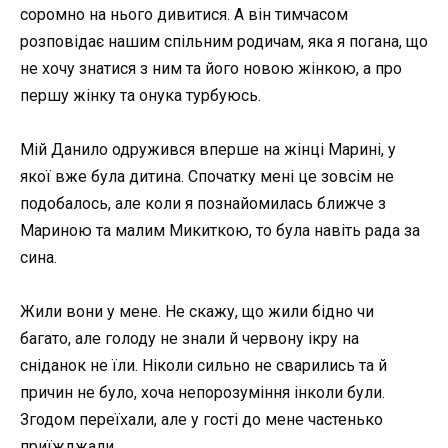
соромно на нього дивитися. А він тимчасом
розповідає нашим спільним родичам, яка я погана, що
не хочу знатися з ним та його новою жінкою, а про
першу жінку та онука турбуюсь.
Мій Данило одружився вперше на жінці Марині, у
якої вже була дитина. Спочатку мені це зовсім не
подобалось, але коли я познайомилась ближче з
Мариною та малим Микиткою, то була навіть рада за
сина.
Жили вони у мене. Не скажу, що жили бідно чи
багато, але голоду не знали й червону ікру на
сніданок не їли. Ніколи сильно не сварились та й
причин не було, хоча непорозуміння інколи були.
Згодом переїхали, але у гості до мене частенько
приїжджали.