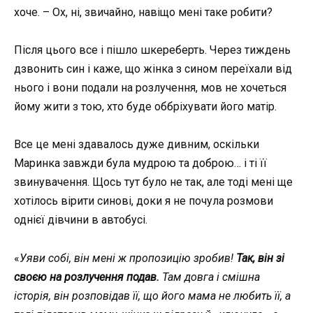
хоче. – Ох, ні, звичайно, навіщо мені таке робити?
Після цього все і пішло шкереберть. Через тиждень
дзвонить син і каже, що жінка з сином переїхали від
нього і вони подали на розлучення, мов не хочеться
йому жити з тою, хто буде оббріхувати його матір.
Все це мені здавалось дуже дивним, оскільки
Маринка завжди була мудрою та доброю… і ті її
звинувачення. Щось тут було не так, але тоді мені ще
хотілось вірити синові, доки я не почула розмови
однієї дівчини в автобусі.
«
Уяви собі, він мені ж пропозицію зробив!
Так, він зі
своєю на розлучення подав.
Там довга і смішна
історія, він розповідав її, що його мама не любить її, а