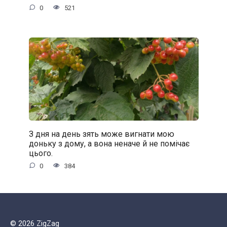
0
521
З дня на день зять може вигнати мою
доньку з дому, а вона неначе й не помічає
цього.
0
384
© 2026 ZigZag