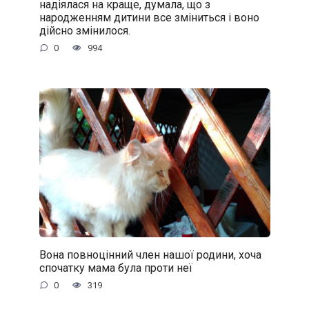
надіялася на краще, думала, що з
народженням дитини все зміниться і воно
дійсно змінилося.
0
994
Вона повноцінний член нашої родини, хоча
спочатку мама була проти неї
0
319