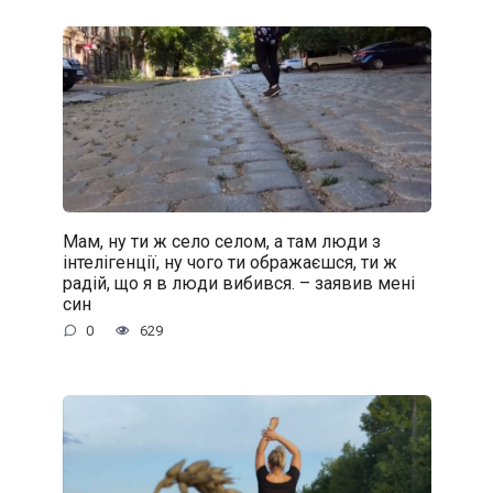
Мам, ну ти ж село селом, а там люди з
інтелігенції, ну чого ти ображаєшся, ти ж
радій, що я в люди вибився. – заявив мені
син
0
629