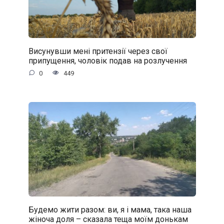
Висунувши мені притензії через свої
припущення, чоловік подав на розлучення
0
449
Будемо жити разом: ви, я і мама, така наша
жіноча доля – сказала теща моїм донькам