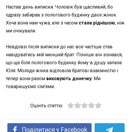
Настав день виписки. Чоловік був щасливий, бо
одразу забирав з пологового будинку двох жінок.
Хоча вона нам чужа, але з часом
стала ріднішою
, ніж
ми очікували.
Невдовзі після виписки до нас все частіше став
навідуватись мій менший брат. Пізніше він зізнався,
що ще біля пологового будинку йому в душу запала
Юля. Молода жінка відповіла братові взаємністю і
тепер вони разом
виховують донечку
. Ми
товаришуємо сім’ями.
Оцініть статтю
Поділитися у Facebook