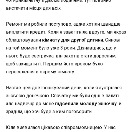
чотирикімнатну з двома лоджіями. Тут повинно
вистачити місця для всіх.
Ремонт ми робили поступово, адже хотіли швидше
виплатити кредит. Коли я завагітніла вдруге, ми якраз
облаштовували
кімнату для другої дитини
. Синові
на той момент було уже 3 роки. Дізнавшись, що у
нього буде сестричка, він захотів стати дорослим,
щоб захищати її. Першим його кроком було
переселення в окрему кімнату.
Настав цей довгоочікуваний день, коли я зустрілася
зі своєю донечкою. Спочатку ми були одні в палаті,
але надвечір до мене
підселили молоду жіночку
. Я
зраділа, що хоч буде з ким поговорити.
Юля виявилася цікавою співрозмовницею. У нас