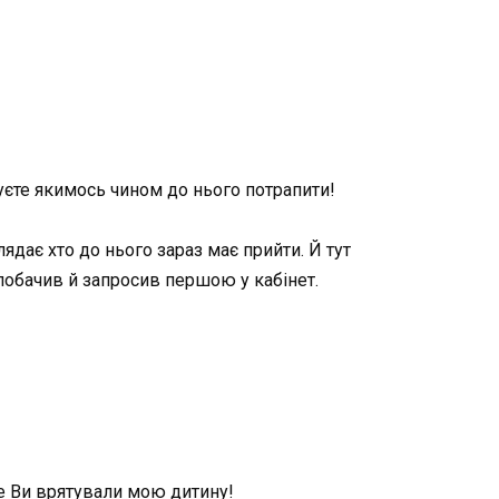
буєте якимось чином до нього потрапити!
лядає хто до нього зараз має прийти. Й тут
 побачив й запросив першою у кабінет.
же Ви врятували мою дитину!