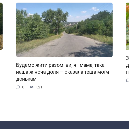
З
д
Будемо жити разом: ви, я і мама, така
п
наша жіноча доля – сказала теща моїм
донькам
0
521