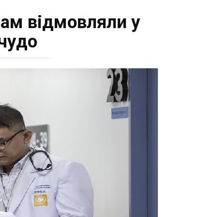
 нам відмовляли у
 чудо