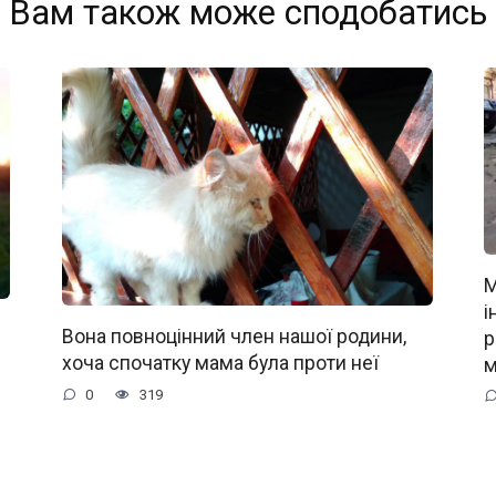
Вам також може сподобатись
М
і
Вона повноцінний член нашої родини,
р
хоча спочатку мама була проти неї
м
0
319