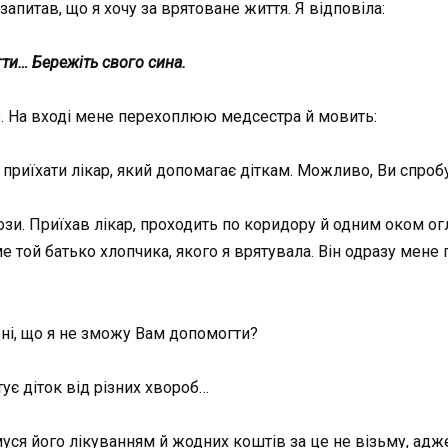
апитав, що я хочу за врятоване життя. Я відповіла:
ти… Бережіть свого сина.
ю. На вході мене перехоплюю медсестра й мовить:
є приїхати лікар, який допомагає діткам. Можливо, Ви спро
ьози. Приїхав лікар, проходить по коридору й одним оком ог
ме той батько хлопчика, якого я врятувала. Він одразу мене
ені, що я не зможу Вам допомогти?
тує діток від різних хвороб…
муся його лікуванням й жодних коштів за це не візьму, ад