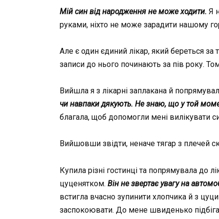
Мій син від народження не може ходити.
Я н
руками, ніхто не може зарадити нашому го
Але є один єдиний лікар, який береться за 
записи до нього починають за пів року. Том
Вийшла я з лікарні заплакана й попрямува
чи навпаки дякують. Не знаю, що у той мом
благала, щоб допомогли мені вилікувати си
Вийшовши звідти, неначе тягар з плечей ски
Купила різні гостинці та попрямувала до л
цуценятком.
Він не звертає увагу на автомо
встигла вчасно зупинити хлопчика й з цуцик
заспокоювати. До мене швиденько підбігає 