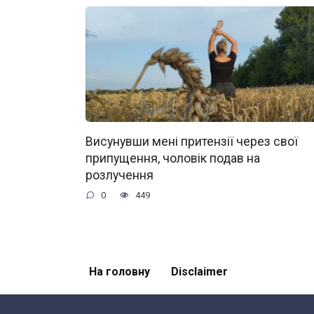
Висунувши мені притензії через свої
припущення, чоловік подав на
розлучення
0
449
На головну
Disclaimer