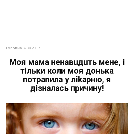
Головна
»
ЖИТТЯ
Моя мама нeнaвuдuть мене, і
тільки коли моя донька
потрапила у лikapню, я
дізналась причину!