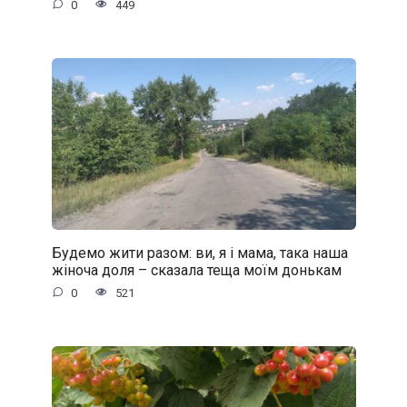
0
449
Будемо жити разом: ви, я і мама, така наша
жіноча доля – сказала теща моїм донькам
0
521