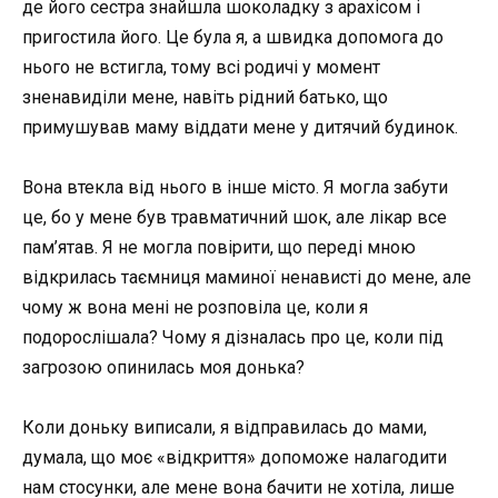
де його сестра знайшла шоколадку з арахісом і
пригостила його. Це була я, а швидка допомога до
нього не встигла, тому всі родичі у момент
зненавиділи мене, навіть рідний батько, що
примушував маму віддати мене у дитячий будинок.
Вона втекла від нього в інше місто. Я могла забути
це, бо у мене був травматичний шок, але лікар все
пам’ятав. Я не могла повірити, що переді мною
відкрилась таємниця маминої ненависті до мене, але
чому ж вона мені не розповіла це, коли я
подорослішала? Чому я дізналась про це, коли під
загрозою опинилась моя донька?
Коли доньку виписали, я відправилась до мами,
думала, що моє «відкриття» допоможе налагодити
нам стосунки, але мене вона бачити не хотіла, лише