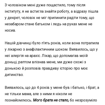
З чоловіком мені дуже пощастило, тому після
інституту, я не встигла знайти роботу, а відразу пішла
у декрет, чоловік не міг припинити радіти тому, що
незабаром стане батьком і ледь на руках мене не
носив.
Нашій дівчинці було п’ять років, коли вона потрапила
у лікарню з анафілактичним шоком. Виявилось, що у
неї алергія на арахіс. Лікар, що допомагав моїй
доньці, раптом впізнав мене, ми дуже схожі з
донькою й розповів правдиву історію про моє
дитинство.
Виявилось, що до 4 років у мене був і батько, і брат, а
не тільки мама, але з ними я ніколи не
познайомлюсь
. Мого брата не стало,
бо незрозуміло