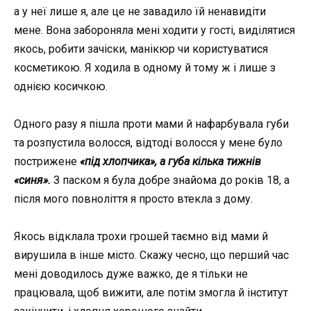
а у неї лише я, але це не завадило їй ненавидіти
мене. Вона забороняла мені ходити у гості, виділятися
якось, робити зачіски, манікюр чи користуватися
косметикою. Я ходила в одному й тому ж і лише з
однією косичкою.
Одного разу я пішла проти мами й нафарбувала губи
та розпустила волосся, відтоді волосся у мене було
пострижене
«під хлопчика», а губа кілька тижнів
«синя».
З паском я була добре знайома до років 18, а
після мого повноліття я просто втекла з дому.
Якось відклала трохи грошей таємно від мами й
вирушила в інше місто. Скажу чесно, що перший час
мені доводилось дуже важко, де я тільки не
працювала, щоб вижити, але потім змогла й інститут