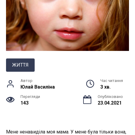
ЖИТТЯ
Автор
Час читання
Юлай Василiна
3 хв.
Перегляди
Опубліковано
143
23.04.2021
Мене ненавиділа моя мама. У мене була тільки вона,