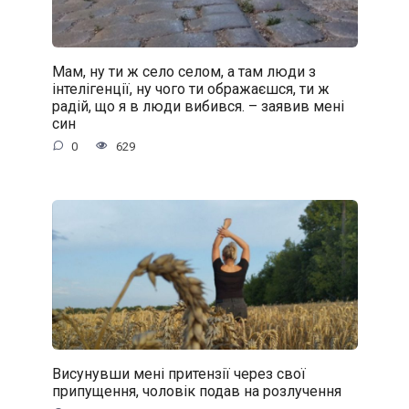
Мам, ну ти ж село селом, а там люди з
інтелігенції, ну чого ти ображаєшся, ти ж
радій, що я в люди вибився. – заявив мені
син
0
629
Висунувши мені притензії через свої
припущення, чоловік подав на розлучення