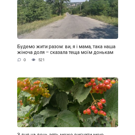
Будемо жити разом: ви, я і мама, така наша
жіноча доля – сказала теща моїм донькам
0
521
З дня на день зять може вигнати мою