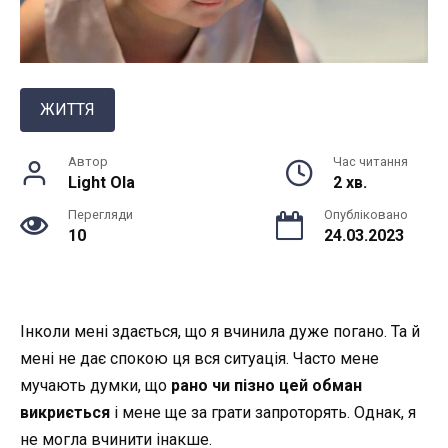
ЖИТТЯ
Автор
Час читання
Light Ola
2 хв.
Перегляди
Опубліковано
10
24.03.2023
Інколи мені здається, що я вчинила дуже погано. Та й
мені не дає спокою ця вся ситуація. Часто мене
мучають думки, що
рано чи пізно цей обман
викриється
і мене ще за грати запроторять. Однак, я
не могла вчинити інакше.