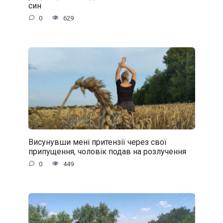
син
0
629
Висунувши мені притензії через свої
припущення, чоловік подав на розлучення
0
449