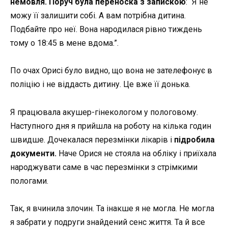
немовля. Поруч була переноска з запискою
: “Я не
можу її залишити собі. А вам потрібна дитина.
Подбайте про неї. Вона народилася рівно тиждень
тому о 18:45 в мене вдома.”.
По очах Орисі було видно, що вона не зателефонує в
поліцію і не віддасть дитину. Це вже її донька.
Я працювала акушер-гінекологом у пологовому.
Наступного дня я прийшла на роботу на кілька годин
швидше. Дочекалася перезмінки лікарів і
підробила
документи.
Наче Орися не стояла на обліку і приїхала
народжувати саме в час перезмінки з стрімкими
пологами.
Так, я вчинила злочин. Та інакше я не могла. Не могла
я забрати у подруги знайдений сенс життя. Та й все