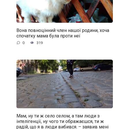
Вона повноцінний член нашої родини, хоча
спочатку мама була проти неї
0
319
Мам, ну ти ж село селом, а там люди з
інтелігенції, ну чого ти ображаєшся, ти ж
радій, що я в люди вибився. – заявив мені