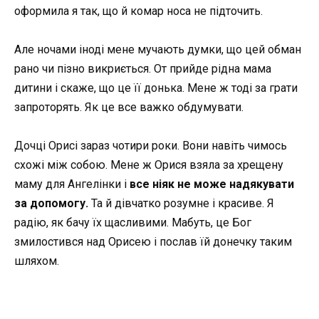
оформила я так, що й комар носа не підточить.
Але ночами іноді мене мучають думки, що цей обман
рано чи пізно викриється. От прийде рідна мама
дитини і скаже, що це її донька. Мене ж тоді за грати
запроторять. Як це все важко обдумувати.
Дочці Орисі зараз чотири роки. Вони навіть чимось
схожі між собою. Мене ж Орися взяла за хрещену
маму для Ангелінки і
все ніяк не може надякувати
за допомогу.
Та й дівчатко розумне і красиве. Я
радію, як бачу їх щасливими. Мабуть, це Бог
змилостився над Орисею і послав їй донечку таким
шляхом.