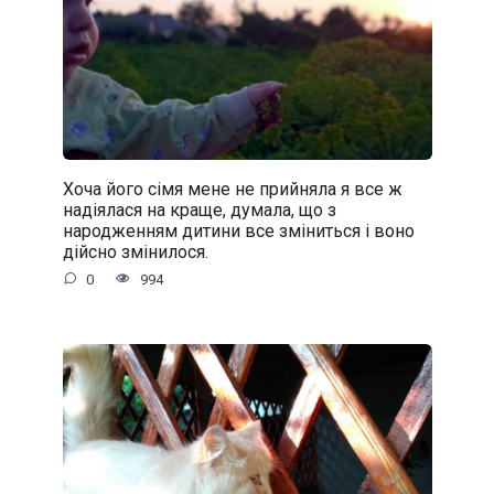
Хоча його сімя мене не прийняла я все ж
надіялася на краще, думала, що з
народженням дитини все зміниться і воно
дійсно змінилося.
0
994