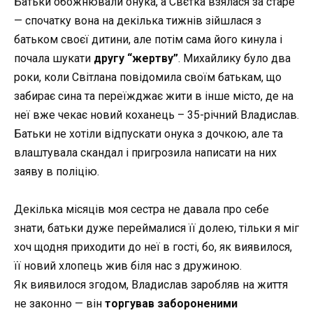
Батьки обожнювали онука, а Свєтка взялася за старе
—
спочатку вона на декілька тижнів зійшлася з
батьком своєї дитини, але потім сама його кинула і
почала шукати
другу “жертву”
. Михайлику було два
роки, коли Світлана повідомила своїм батькам, що
забирає сина та переїжджає жити в інше місто, де на
неї вже чекає новий коханець – 35-річний Владислав.
Батьки не хотіли відпускати онука з дочкою, але та
влаштувала скандал і пригрозила написати на них
заяву в поліцію.
Декілька місяців моя сестра не давала про себе
знати, батьки дуже переймалися її долею, тільки я міг
хоч щодня приходити до неї в гості, бо, як виявилося,
її новий хлопець жив біля нас з дружиною.
Як виявилося згодом, Владислав заробляв на життя
не законно
—
він
торгував забороненими