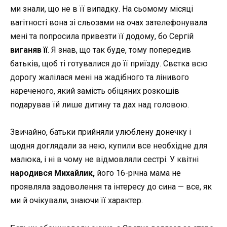
ми знали, що не в її випадку. На сьомому місяці
вагітності вона зі сльозами на очах зателефонувала
мені та попросила привезти її додому, бо Сергій
виганяв її
. Я знав, що так буде, тому попередив
батьків, щоб ті готувалися до її приїзду. Свєтка всю
дорогу жалілася мені на жадібного та лінивого
нареченого, який замість обіцяних розкошів
подарував їй лише дитину та дах над головою.
Звичайно, батьки прийняли улюблену донечку і
щодня доглядали за нею, купили все необхідне для
малюка, і ні в чому не відмовляли сестрі. У квітні
народився Михайлик,
його 16-річна мама не
проявляла задоволення та інтересу до сина
—
все, як
ми й очікували, знаючи її характер.