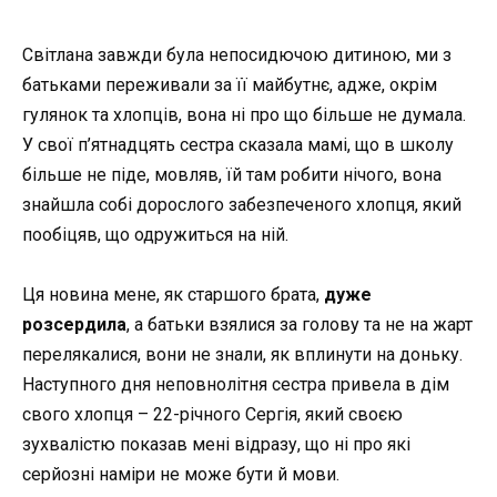
Світлана завжди була непосидючою дитиною, ми з
батьками переживали за її майбутнє, адже, окрім
гулянок та хлопців, вона ні про що більше не думала.
У свої п’ятнадцять сестра сказала мамі, що в школу
більше не піде,
мовляв, їй
там робити нічого, вона
знайшла собі дорослого забезпеченого хлопця, який
пообіцяв, що одружиться
на
ній.
Ця новина мене, як старшого брата,
дуже
розсердила
, а батьки взялися за голову та не на жарт
перелякалися, вони не знали, як вплинути на доньку.
Наступного дня неповнолітня сестра привела в дім
свого хлопця – 22-річного Сергія, який своєю
зухвалістю показав мені відразу, що ні про які
серйозні наміри не може бути й мови.