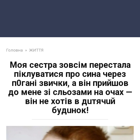
Головна
»
ЖИТТЯ
Моя сестра зовсім перестала
піклуватися про сина через
п0гані звички, а він прийшов
до мене зі сльозами на очах —
він не хотів в дuтячuй
бyдuнoк!