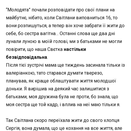
“Молодята” почали розповідати про свої плани на
майбутнє, нібито, коли Світлани виповниться 16, то
вони розпишуться, а тепер він хоче забрати її жити до
себе, бо сестра вагітна… Останні слова ще два дні
лунали луною в моїй голові, ми з батьками не могли
повірити, що наша Свєтка
настільки
безвідповідальна
.
Після тієї зустрічі мама ще тиждень засинала тільки із
валеріанкою, тато старався думати тверезо,
планував, як краще облаштувати життя молодшої
доньки. Я вирішив на деякий час залишитися з
батьками, моя дружина була не проти, бо знала, що
моя сестра ще той кадр, і вплив на неї маю тільки я.
Так Світлана скоро переїхала жити до свого хлопця
Сергія, вона думала, що це кохання на все життя, але