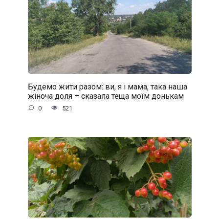
Будемо жити разом: ви, я і мама, така наша
жіноча доля – сказала теща моїм донькам
0
521