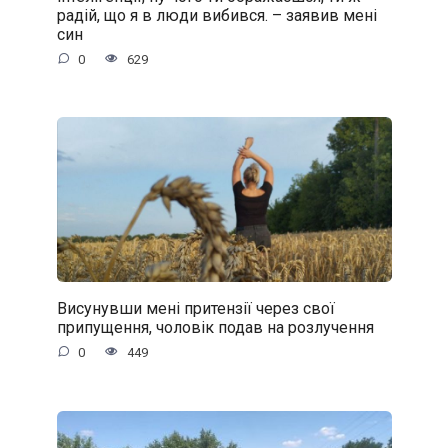
радій, що я в люди вибився. – заявив мені
син
0
629
Висунувши мені притензії через свої
припущення, чоловік подав на розлучення
0
449