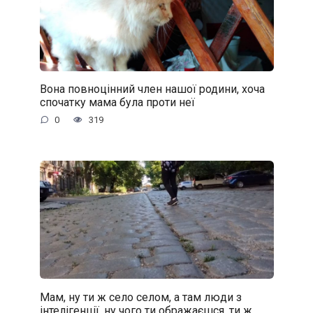
Вона повноцінний член нашої родини, хоча
спочатку мама була проти неї
0
319
Мам, ну ти ж село селом, а там люди з
інтелігенції, ну чого ти ображаєшся, ти ж