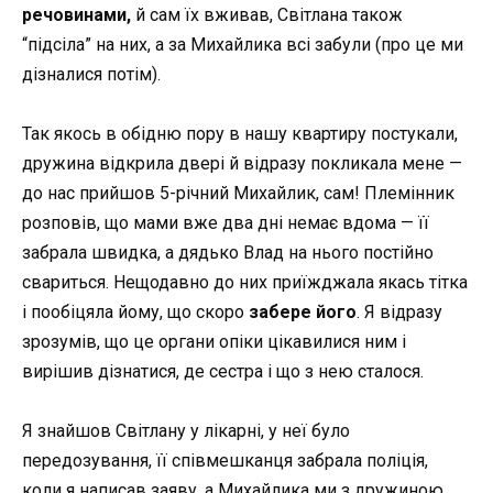
речовинами,
й
сам їх вживав, Світлана також
“підсіла” на них, а за Михайлика всі забули (про це ми
дізналися потім).
Так якось в
обідню
пору в нашу квартиру постукали,
дружина відкрила двері
й
відразу покликала мене
—
до нас прийшов 5-річний Михайлик, сам! Племінник
розповів, що мами вже два дні немає вдома
—
її
забрала швидка, а дядько Влад на нього постійно
свариться. Нещодавно до них приїжджала якась тітка
і пообіцяла йому, що скоро
забере його
. Я відразу
зрозумів, що це органи опіки цікавилися ним і
вирішив дізнатися, де сестра і що з нею сталося.
Я знайшов Світлану у лікарні, у неї було
передозування, її співмешканця забрала поліція,
коли я написав заяву, а Михайлика ми з дружиною