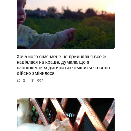
Хоча його сімя мене не прийняла я все ж
надіялася на краще, думала, що з
народженням дитини все зміниться і воно
дійсно змінилося.
0
994