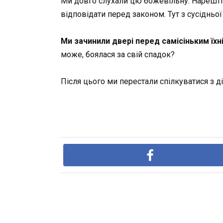
Ми довго слухали цю божевільну. Нарешті 
відповідати перед законом. Тут з сусідньо
Ми зачинили двері перед самісіньким їх
може, боялася за свій спадок?
Після цього ми перестали спілкуватися з д