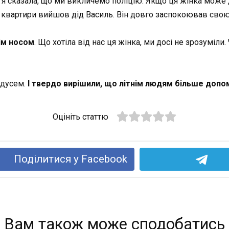
я сказала, що ми викличемо поліцію. Якщо ця жінка може д
ї квартири вийшов дід Василь. Він довго заспокоював свою
нім носом
. Що хотіла від нас ця жінка, ми досі не зрозуміли
ідусем.
І твердо вирішили, що літнім людям більше допо
Оцініть статтю
Поділитися у Facebook
Вам також може сподобатись