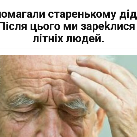
помагали стapенькому діду
Після цього ми зареkлис
літніх людей.