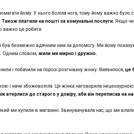
магати йому. У нього боліла нога, тому йому важко було сп
 Також платили на пошті за комунальні послуги.
Якщо чес
ло важко це робити.
і був безмежно вдячним нам за допомогу. Ми йому показува
в. Одним словом,
жили ми мирно і дружно.
нили і побачили на порозі розгнівану жінку. Виявилося,
це 
ькові і наче збожеволіла. Ця жінка наговорила нецензурною
ік втерлися до старого у довіру, аби він переписав на на
який ми купили в магазині. Звинувачувала нас, що ми влил