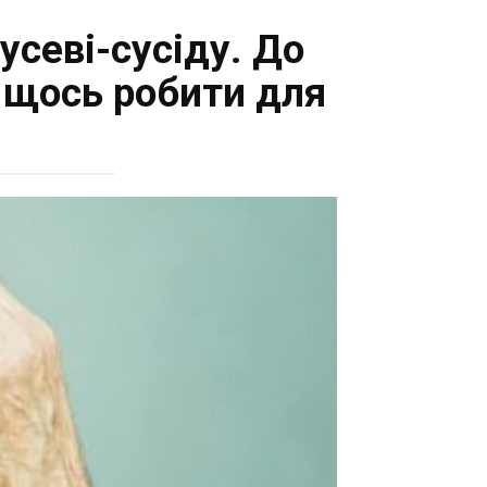
севі-сусіду. До
я щось рoбити для