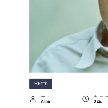
ЖИТТЯ
Автор
Час чита
Alina
3 хв.