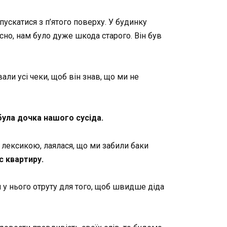
ускатися з п’ятого поверху. У будинку
но, нам було дуже шкода старого. Він був
ли усі чеки, щоб він знав, що ми не
була дочка нашого сусіда.
 лексикою, лаялася, що ми забили баки
с квартиру.
и у нього отруту для того, щоб швидше діда