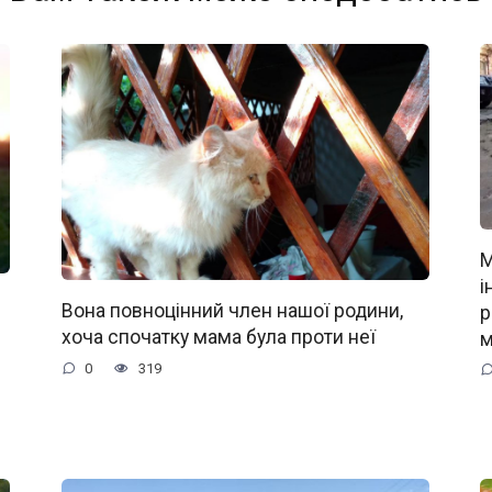
М
і
Вона повноцінний член нашої родини,
р
хоча спочатку мама була проти неї
м
0
319