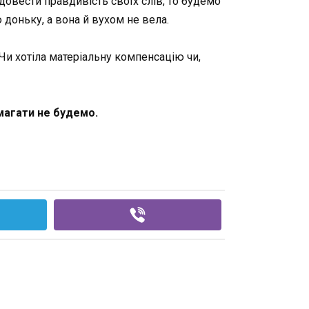
овести правдивість своїх слів, то будемо
 доньку, а вона й вухом не вела.
. Чи хотіла матеріальну компенсацію чи,
магати не будемо.