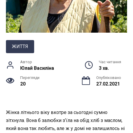
ЖИТТЯ
Автор
Час читання
Юлай Василiна
3 хв.
Перегляди
Опубліковано
20
27.02.2021
Жінка літнього віку вкотре за сьогодні сумно
зітхнула. Вона б залюбки з’їла на обід хліб з маслом,
який вона так любить, але ж у домі не залишилось ні