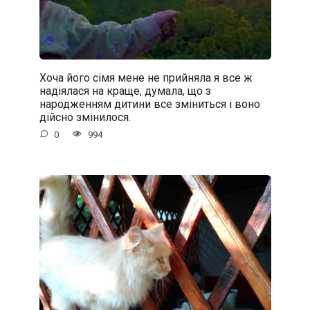
Хоча його сімя мене не прийняла я все ж
надіялася на краще, думала, що з
народженням дитини все зміниться і воно
дійсно змінилося.
0
994