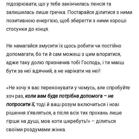
підозрювати, що у тебе закінчилась пенсія та
залишилась лише гречка. Постарайся ділитися з ними
позитивною енергією, щоб зберегти з ними хороші
стосунки до кінця.
Не намагайся змусити їх щось робити чи постійно
допомагати, бо ти й сам можеш з цим впоратися,
адже таку долю призначив тобі Господь, і ти маєш
бути за неї вдячний, а не нарікати на неї!
«Не хочу я вас переконувати у чомусь, але спробуйте
хоч раз,
к
оли вам буде потрібна допомога – не
попросити її,
тоді й ваш розум включиться і нові
рішення з’являться, а після всіх тих прохань лише
гірше на душі, мов коти шкребуть!» – ділиться
своїми роздумами жінка.