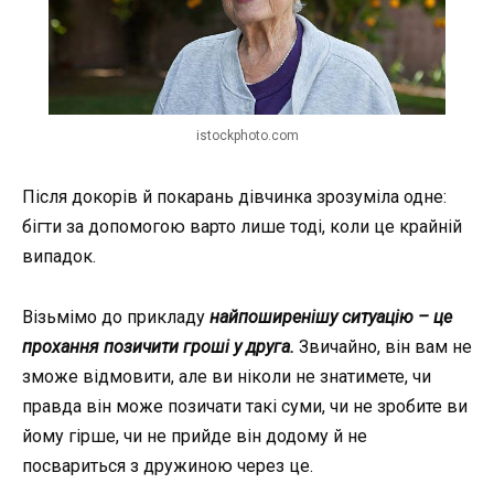
istockphoto.com
Після докорів й покарань дівчинка зрозуміла одне:
бігти за допомогою варто лише тоді, коли це крайній
випадок.
Візьмімо до прикладу
найпоширенішу ситуацію – це
прохання позичити гроші у друга.
Звичайно, він вам не
зможе відмовити, але ви ніколи не знатимете, чи
правда він може позичати такі суми, чи не зробите ви
йому гірше, чи не прийде він додому й не
посвариться з дружиною через це.