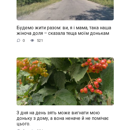
Будемо жити разом: ви, я і мама, така наша
жіноча доля – сказала теща моїм донькам
0
521
З дня на день зять може вигнати мою
доньку з дому, а вона неначе й не помічає
цього.