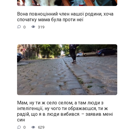
Вона повноцінний член нашої родини, хоча
спочатку мама була проти неї
0
319
Мам, ну ти ж село селом, а там люди з
інтелігенції, ну чого ти ображаєшся, ти ж
радій, що я в люди вибився. – заявив мені
син
0
629