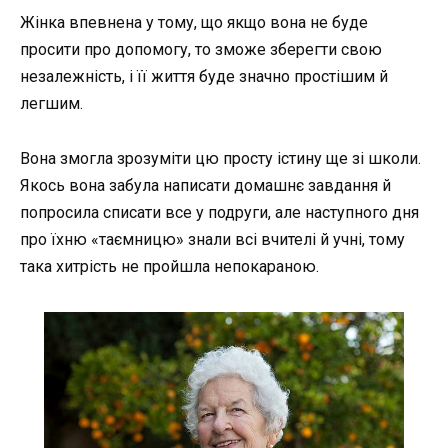
Жінка впевнена у тому, що якщо вона не буде
просити про допомогу, то зможе зберегти свою
незалежність, і її життя буде значно простішим й
легшим.
Вона змогла зрозуміти цю просту істину ще зі школи.
Якось вона забула написати домашнє завдання й
попросила списати все у подруги, але наступного дня
про їхню «таємницю» знали всі вчителі й учні, тому
така хитрість не пройшла непокараною.