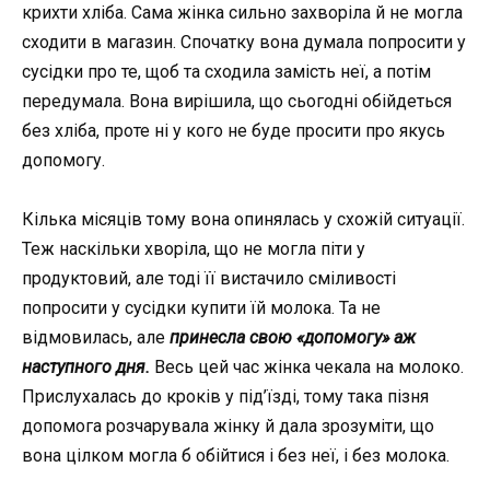
крихти хліба. Сама жінка сильно захворіла й не могла
сходити в магазин. Спочатку вона думала попросити у
сусідки про те, щоб та сходила замість неї, а потім
передумала. Вона вирішила, що сьогодні обійдеться
без хліба, проте ні у кого не буде просити про якусь
допомогу.
Кілька місяців тому вона опинялась у схожій ситуації.
Теж наскільки хворіла, що не могла піти у
продуктовий, але тоді її вистачило сміливості
попросити у сусідки купити їй молока. Та не
відмовилась, але
принесла свою «допомогу» аж
наступного дня.
Весь цей час жінка чекала на молоко.
Прислухалась до кроків у під’їзді, тому така пізня
допомога розчарувала жінку й дала зрозуміти, що
вона цілком могла б обійтися і без неї, і без молока.