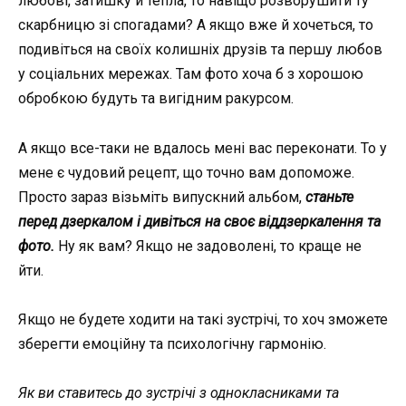
любові, затишку й тепла, то навіщо розворушити ту
скарбницю зі спогадами? А якщо вже й хочеться, то
подивіться на своїх колишніх друзів та першу любов
у соціальних мережах. Там фото хоча б з хорошою
обробкою будуть та вигідним ракурсом.
А якщо все-таки не вдалось мені вас переконати. То у
мене є чудовий рецепт, що точно вам допоможе.
Просто зараз візьміть випускний альбом,
станьте
перед дзеркалом і дивіться на своє віддзеркалення та
фото.
Ну як вам? Якщо не задоволені, то краще не
йти.
Якщо не будете ходити на такі зустрічі, то хоч зможете
зберегти емоційну та психологічну гармонію.
Як ви ставитесь до зустрічі з однокласниками та