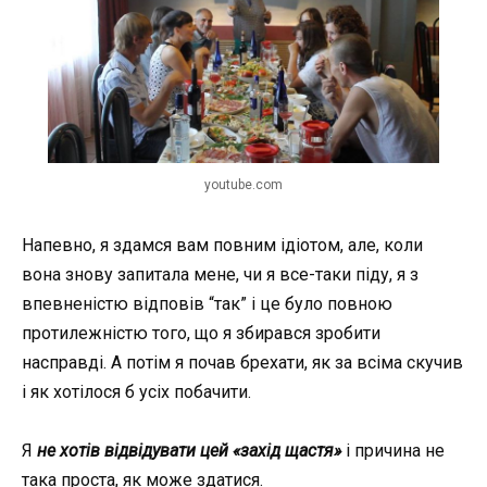
youtube.com
Напевно, я здамся вам повним ідіотом, але, коли
вона знову запитала мене, чи я все-таки піду, я з
впевненістю відповів “так” і це було повною
протилежністю того, що я збирався зробити
насправді. А потім я почав брехати, як за всіма скучив
і як хотілося б усіх побачити.
Я
не хотів відвідувати цей «захід щастя»
і причина не
така проста, як може здатися.