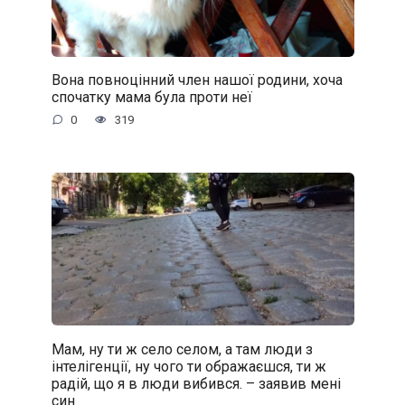
Вона повноцінний член нашої родини, хоча
спочатку мама була проти неї
0
319
Мам, ну ти ж село селом, а там люди з
інтелігенції, ну чого ти ображаєшся, ти ж
радій, що я в люди вибився. – заявив мені
син