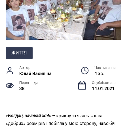
ЖИТТЯ
Автор
Час читання
Юлай Василiна
4 хв.
Перегляди
Опубліковано
38
14.01.2021
«
Богдан, зачекай же!
» – крикнула якась жінка
«добрих» розмірів і побігла у мою сторону, навсібіч