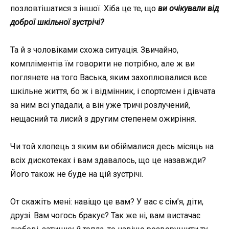
позловтішатися з іншої. Хіба це те, що
ви очікували від
доброї шкільної зустрічі?
Та й з чоловіками схожа ситуація. Звичайно,
компліментів їм говорити не потрібно, але ж ви
поглянете на того Васька, яким захоплювалися все
шкільне життя, бо ж і відмінник, і спортсмен і дівчата
за ним всі упадали, а він уже тричі розлучений,
нещасний та лисий з другим степенем ожиріння.
Чи той хлопець з яким ви обіймалися десь місяць на
всіх дискотеках і вам здавалось, що це назавжди?
Його також не буде на цій зустрічі.
От скажіть мені: навіщо це вам? У вас є сім’я, діти,
друзі. Вам чогось бракує? Так же ні, вам вистачає