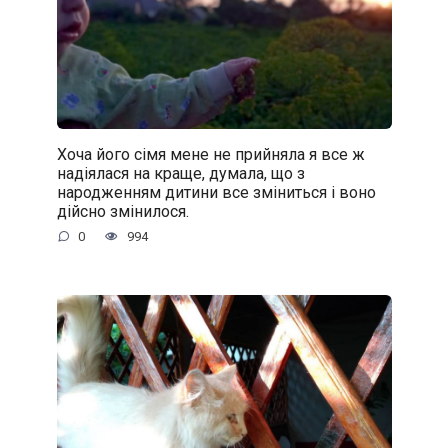
Хоча його сімя мене не прийняла я все ж
надіялася на краще, думала, що з
народженням дитини все зміниться і воно
дійсно змінилося.
0
994