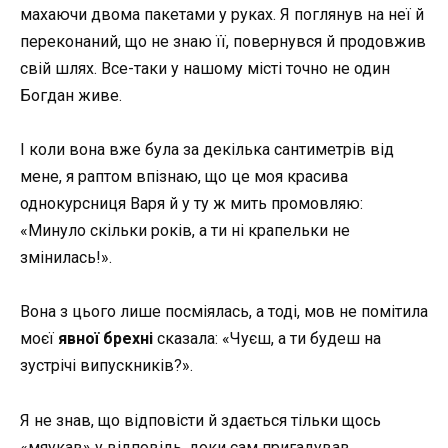
махаючи двома пакетами у руках. Я поглянув на неї й
переконаний, що не знаю її, повернувся й продовжив
свій шлях. Все-таки у нашому місті точно не один
Богдан живе.
І коли вона вже була за декілька сантиметрів від
мене, я раптом впізнаю, що це моя красива
однокурсниця Варя й у ту ж мить промовляю:
«Минуло скільки років, а ти ні крапельки не
змінилась!».
Вона з цього лише посміялась, а тоді, мов не помітила
моєї
явної брехні
сказала: «Чуєш, а ти будеш на
зустрічі випускників?».
Я не знав, що відповісти й здається тільки щось
«
мяукав
» у відповідь, доки сам пригадував