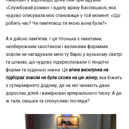
«Службовий роман» і вдалу вразу Басілашвілі, яка
чудово описувала моє становище у той момент: «Що
робить час? Чи пам’ятаєш ти якою вона була?»
А я дійсно пам’ятав. І ця тітонька з пакетами,
необережним хвостиком і великими формами
зовсім не нагадувала мені ту Варю у вузькому светрі
та штанах, що чудово підкреслювали її тендітні
форми та худенькі ніжки. Ця
вічна веселунка на
підборах зовсім не була схожа на цю жінку,
яка біжить
з супермаркету додому, де на неї чекають двоє
дорослих дітей і вимірювач артеріального тиску. А де
ж таля, смішки та спокусливі погляди?