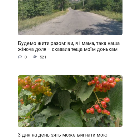
Будемо жити разом: ви, я і мама, така наша
жіноча доля – сказала теща моїм донькам
0
521
З дня на день зять може вигнати мою