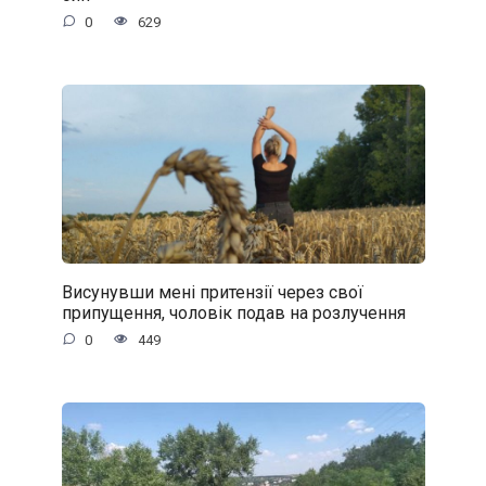
0
629
Висунувши мені притензії через свої
припущення, чоловік подав на розлучення
0
449