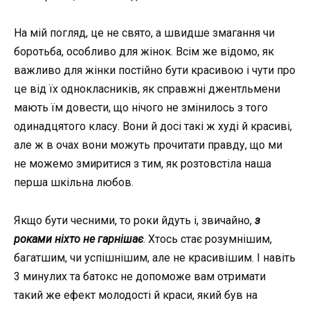
На мій погляд, це не свято, а швидше змагання чи
боротьба, особливо для жінок. Всім же відомо, як
важливо для жінки постійно бути красивою і чути про
це від їх однокласників, як справжні джентльмени
мають їм довести, що нічого не змінилось з того
одинадцятого класу. Вони й досі такі ж худі й красиві,
але ж в очах вони можуть прочитати правду, що ми
не можемо змиритися з тим, як розтовстіла наша
перша шкільна любов.
Якщо бути чесними, то роки йдуть і, звичайно,
з
роками ніхто не гарнішає
. Хтось стає розумнішим,
багатшим, чи успішнішим, але не красивішим. І навіть
3 минулих та батокс не допоможе вам отримати
такий же ефект молодості й краси, який був на