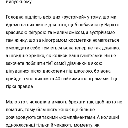
випускному.
Головна підлість всіх цих «зустрічей» у тому, що ми
йдемо на них лише для того, щоб побачити ту Варю з
красивою фігурою та милим сміхом, а зустрічаємо
там жінку, що за кілограмом косметики намагається
омолодити себе і сміється вона тепер не так дзвінко,
а швидше хрипко, як колись ваші вчительки. Ви не
захочете побачити тієї самої дівчинки з якою
цілувалися після дискотеки під школою, бо вона
прийде з чоловіком та 40 зайвими кілограмами. І це
гірка правда.
Мало хто з чоловіків вміють брехати так, щоб ніхто не
помітив, тому більшість жінок ще більше
розчаровуються такими «компліментами. А колишні
однокласниці тільки й чекають моменту, як