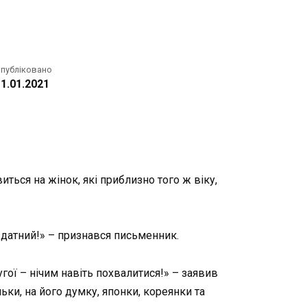
публіковано
1.01.2021
ться на жінок, які приблизно того ж віку,
 здатний!» – признався письменник.
ругої – нічим навіть похвалитися!» – заявив
льки, на його думку, японки, кореянки та