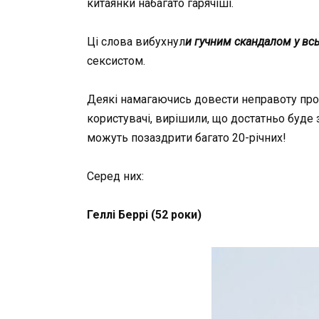
китаянки набагато гарячіші.
Ці слова вибухнул
и гучним скандалом у всь
сексистом.
Деякі намагаючись довести неправоту про 
користувачі, вирішили, що достатньо буде 
можуть позаздрити багато 20-річних!
Серед них:
Геллі
Беррі (52 роки)