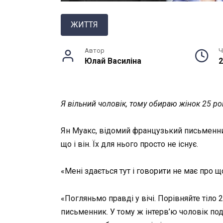
ЖИТТЯ
Автор
Ч
Юлай Василiна
2
Я вільний чоловік, тому обираю жінок 25 рокі
Ян
Муакс
, відомий французький письменник
що і він. Їх для нього просто не існує.
«Мені здається тут і говорити не має про щ
«Погляньмо правді у вічі. Порівняйте тіло 2
письменник. У тому ж інтерв’ю чоловік поді