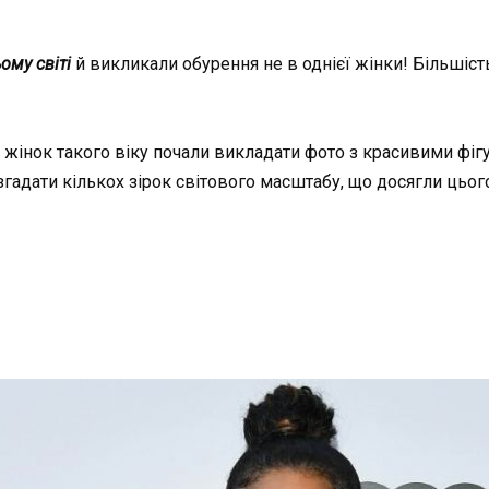
ому світі
й викликали обурення не в однієї жінки! Більшіс
жінок такого віку почали викладати фото з красивими фіг
згадати кількох зірок світового масштабу, що досягли цьог