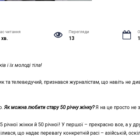
ас читання
Перегляди
О
 хв.
13
1
в і їх молоді тіла!
 та телеведучий, признався журналістам, що навіть не диви
о.
Як можна любити стару 50 річну жінку?
Я на це просто не
5 річної жінки й 50 річної! У першої – прекрасно все, а у д
лився, що надає перевагу конкретній расі – азійській, оскі