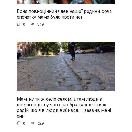
Вона повноцінний член нашої родини, хоча
спочатку мама була проти неї
0
319
Мам, ну ти ж село селом, а там люди з
інтелігенції, ну чого ти ображаєшся, ти ж
радій, що я в люди вибився. – заявив мені
син
0
629