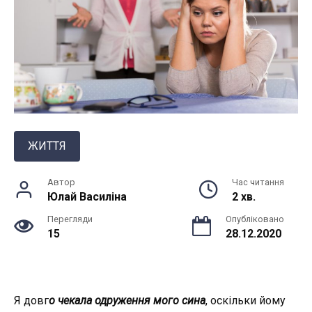
ЖИТТЯ
Автор
Час читання
Юлай Василiна
2 хв.
Перегляди
Опубліковано
15
28.12.2020
Я довг
о чекала одруження мого сина
, оскільки йому