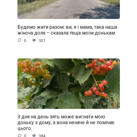
Будемо жити разом: ви, я і мама, така наша
жіноча доля – сказала теща моїм донькам
0
521
З дня на день зять може вигнати мою
доньку з дому, а вона неначе й не помічає
цього.
0
384