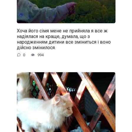
Хоча його сімя мене не прийняла я все ж
надіялася на краще, думала, що з
народженням дитини все зміниться і воно
дійсно змінилося.
0
994