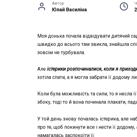
Автор
Ч
Юлай Василiна
2
Моя донька почала відвідувати дитячий садо
швидко до всього там звикла, знайшла спі
зовсім не турбувала.
Але
істерики розпочиналися, коли я приходи
хотіла спати, а я могла забрати її додому
Коли була можливість та сили, то я несла ї
збоку, тоді то й вона починала плакати, пада
У той день знову почалась істерика, але на
про те, щоб покинути все і нести її додому, 
намагалась заспокоїти її.