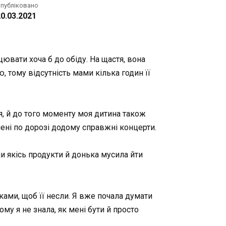
публіковано
0.03.2021
цювати хоча б до обіду. На щастя, вона
 тому відсутність мами кілька годин її
я, й до того моменту моя дитина також
мені по дорозі додому справжні концерти.
ли якісь продукти й донька мусила йти
уками, щоб її несли. Я вже почала думати
тому я не знала, як мені бути й просто