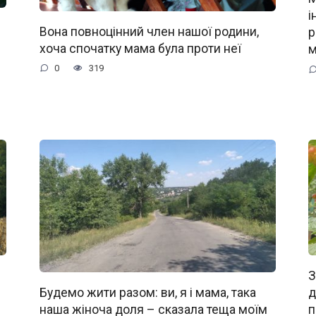
і
Вона повноцінний член нашої родини,
р
хоча спочатку мама була проти неї
м
0
319
З
д
Будемо жити разом: ви, я і мама, така
п
наша жіноча доля – сказала теща моїм