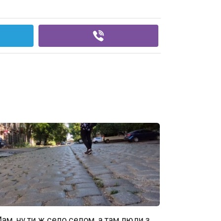
ам, ну ти ж село селом, а там люди з