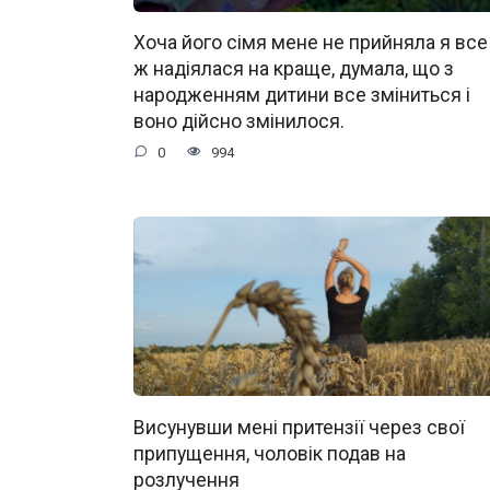
Хоча його сімя мене не прийняла я все
ж надіялася на краще, думала, що з
народженням дитини все зміниться і
воно дійсно змінилося.
0
994
Висунувши мені притензії через свої
припущення, чоловік подав на
розлучення