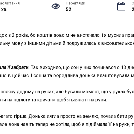
ас читання
Перегляди
О
 хв.
52
2
к з 2 років, бо коштів зовсім не вистачало, і я мусила пра
льну мову з іншими дітьми й подружилась з вихователькою,
ла її забрати.
Так виходило, що сон у них починався о 13 дн
 лише в цей час. І сонна та вередлива донька влаштовувала 
ї сплячу додому на руках, але бували момент, що у руках бу
ти на підлогу та кричати, щоб я взяла її на руки.
багато гірша. Донька лягла просто на землю, почала бити р
але вона навіть тепер не хотіла, щоб я підіймала її на руки, 