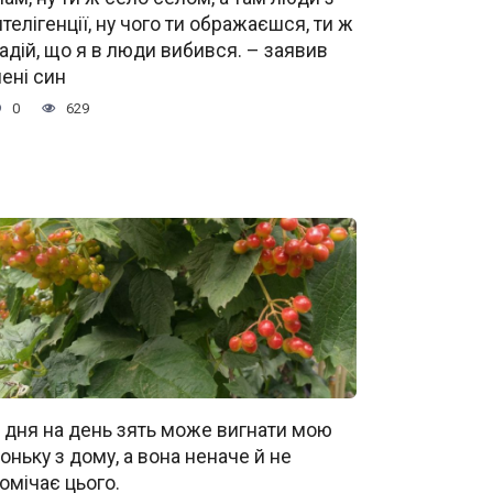
нтелігенції, ну чого ти ображаєшся, ти ж
адій, що я в люди вибився. – заявив
ені син
0
629
 дня на день зять може вигнати мою
оньку з дому, а вона неначе й не
омічає цього.