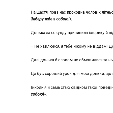
На щастя, повз нас проходив чоловік літнь
Заберу тебе з собою!»
.
Донька за секунду припинила істерику й під
– Не хвилюйся, я тебе нікому не віддам! Д
Далі донька й словом не обмовилися та ніч
Це був хороший урок для моєї доньки, що н
Інколи я й сама стаю свідком такої поведінк
собою!
».