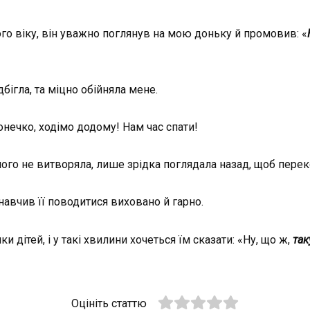
ого віку, він уважно поглянув на мою доньку й промовив: «
бігла, та міцно обійняла мене.
онечко, ходімо додому! Нам час спати!
ого не витворяла, лише зрідка поглядала назад, щоб переко
авчив її поводитися виховано й гарно.
и дітей, і у такі хвилини хочеться їм сказати: «Ну, що ж,
так
Оцініть статтю