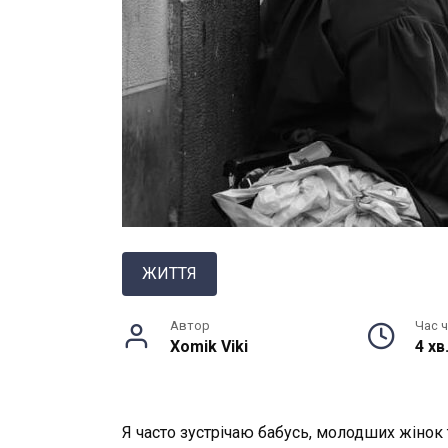
ЖИТТЯ
Автор
Час 
Xomik Viki
4 хв
Я часто зустрічаю бабусь, молодших жінок 