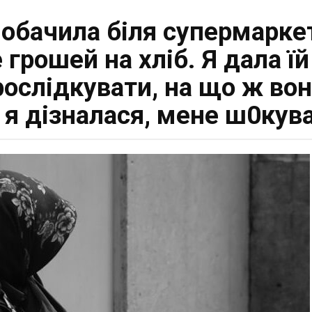
побачила біля супермарке
грoшей на хліб. Я дала їй
ослідкувати, на що ж вона
 я дізналася, мене ш0кyва