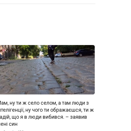
ам, ну ти ж село селом, а там люди з
нтелігенції, ну чого ти ображаєшся, ти ж
адій, що я в люди вибився. – заявив
ені син