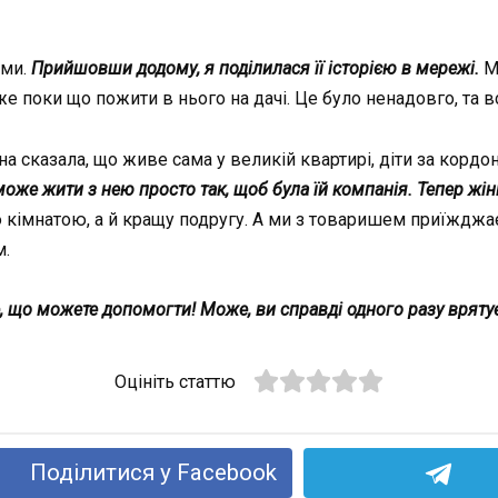
ами.
Прийшовши додому, я поділилася її історією в мережі.
Ма
же поки що пожити в нього на дачі. Це було ненадовго, та в
на сказала, що живе сама у великій квартирі, діти за кордо
оже жити з нею просто так, щоб була їй компанія. Тепер жі
ю кімнатою, а й кращу подругу. А ми з товаришем приїжджає
м.
, що можете допомогти! Може, ви справді одного разу вряту
Оцініть статтю
Поділитися у Facebook