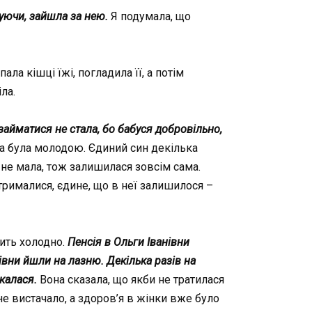
муючи, зайшла за нею.
Я подумала, що
ала кішці їжі, погладила її, а потім
ла.
займатися не стала, бо бабуся добровільно,
на була молодою. Єдиний син декілька
 не мала, тож залишилася зовсім сама.
отрималися, єдине, що в неї залишилося –
сить холодно.
Пенсія в Ольги Іванівни
вни йшли на лазню. Декілька разів на
калася.
Вона сказала, що якби не тратилася
 не вистачало, а здоров’я в жінки вже було