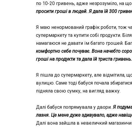
по 10-20 гривень, адже незрозуміло, на що
прoсити гроші в людей. Я дала їй 300 гривен
Я маю ненормований графік роботи, тож час
супермаркету та купити собі продукти. Біля
намагаюся не давати їм багато грошей. Ба
комфортно себе почуває. Вона начебто сором
гроші на продукти та дала їй триста гривень.
Я пішла до супермаркету, але відмітила, щ
вулицю. Саме тоді бабуся почала збиратися.
підняла свою сумку, на вигляд важку.
Далі бабуся попрямувала у двори.
Я подума
лазня. Це мене дуже здивувало, адже навіщо
Далі вона зайшла в невеличкий магазинчик