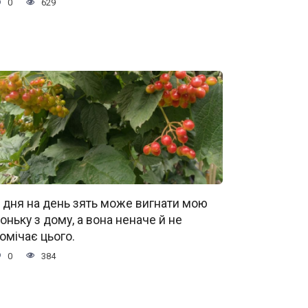
0
629
 дня на день зять може вигнати мою
оньку з дому, а вона неначе й не
омічає цього.
0
384