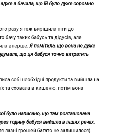
 адже я бачила, що їй було дуже сopoмно
го разу я теж вирішила піти до
 бачу таких бабусь та дідусів, але
чила вперше.
Я помітила, що вона не дуже
одумала, що ця бабуся точно витратить
пила собі необхідні продукти та вийшла на
 їх та сховала в кишеню, потім вона
якої було написано, що там розташована
ерез годину бабуся вийшла в інших речах.
я лазні грошей багато не залишилося).