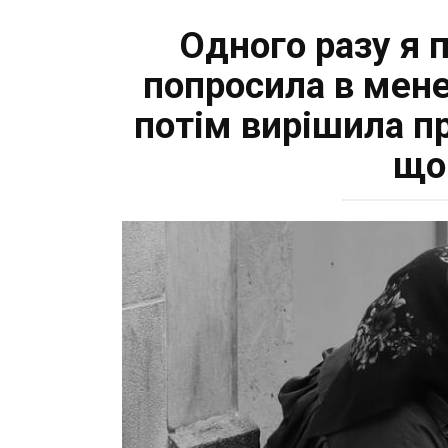
Одного разу я 
попросила в мене 
потім вирішила пр
що