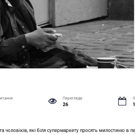
читання
Перегляди
О
.
26
1
та чоловіків, які біля супермаркету просять милocтиню в п