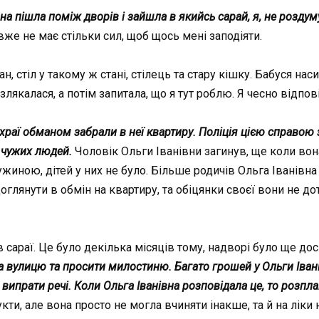
на пішла поміж дворів і зайшла в якийсь сарай, я, не розду
 вже не має стільки сил, щоб щось мені заподіяти.
, стіл у такому ж стані, стілець та стару кішку. Бабуся насип
лякалася, а потім запитала, що я тут роблю. Я чесно відпові
раї обманом забрали в неї квартиру. Поліція цією справою 
 чужих людей.
Чоловік Ольги Іванівни загинув, ще коли во
жиною, дітей у них не було. Більше родичів Ольга Іванівна
доглянути в обмін на квартиру, та обіцянки своєї вони не д
 сараї. Це було декілька місяців тому, надворі було ще до
а вулицю та просити милостиню. Багато грошей у Ольги Івані
випрати речі. Коли Ольга Іванівна розповідала це, то розпла
укти, але вона просто не могла вчиняти інакше, та й на ліки