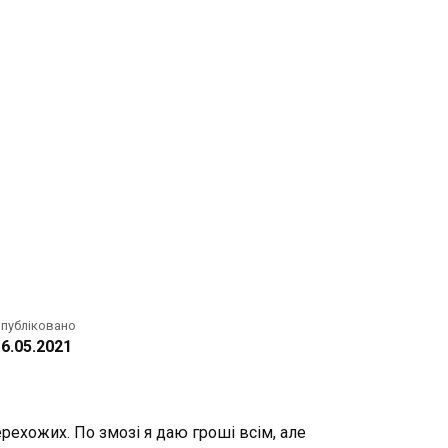
публіковано
6.05.2021
ерехожих. По змозі я даю гроші всім, але