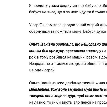
Я продовжувала слідкувати за бабусею.
Во
бабуся не знає, що я за нею йду, та й точно
У сараї я помітила продавлений старий диван
обернулася та помітила мене. Бабуся дуже з
Ольга Іванівна розповіла, що нещодавно шах
зовсім без примусу переписала квартиру на
років тому розбився на машині разом з дру
Нещодавно з’явилися люди, які обіцяли її 
це оцей сарай.
Ольга Іванівна вже декілька тижнів жила в
мінімальна, тож вона змушена була вийти н
тиждень вона ходила туди, щоб помитися та 
на лазню, то їй би вистачало пенсії на прод