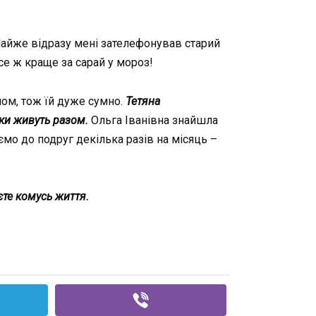
йже відразу мені зателефонував старий
се ж краще за сарай у мороз!
ном, тож їй дуже сумно.
Тетяна
нки живуть разом.
Ольга Іванівна знайшла
мо до подруг декілька разів на місяць –
єте комусь життя.