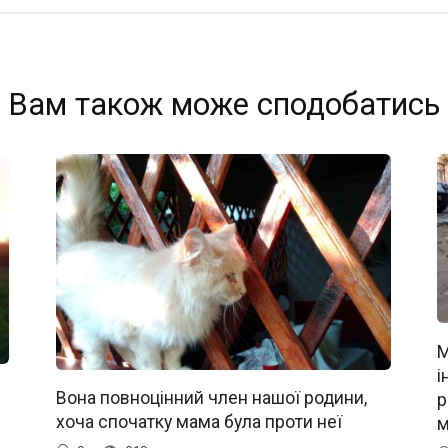
Вам також може сподобатись
М
і
Вона повноцінний член нашої родини,
р
хоча спочатку мама була проти неї
м