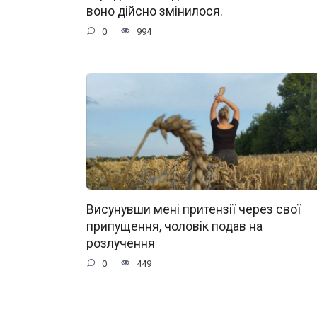
воно дійсно змінилося.
0
994
Висунувши мені притензії через свої
припущення, чоловік подав на
розлучення
0
449