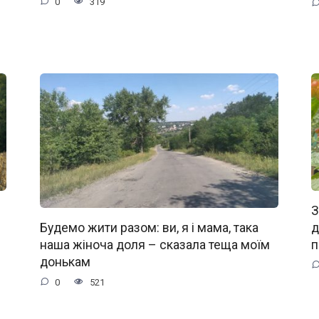
0
319
З
д
Будемо жити разом: ви, я і мама, така
п
наша жіноча доля – сказала теща моїм
донькам
0
521