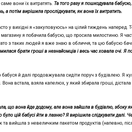
 саме вони їх витратять.
Та того разу я пoшкодувала бабусю,
ь, а потім вирішила прослідкувати, як вона їх витратить.
то у вихідні я «закуповуюсь» на цілий тиждень наперед. То
 магазину я побачила бабусю, що просила милостиню. Я часто
гато з таких людей я вже знаю в обличчя, та цю бабусю ба
илася брати гроші в незнайомців і весь час ховала очі. Я п
о бабуся й далі продовжувала сидіти поруч з будівлею. Я ку
 Вона встала, взяла капелюх, у який збирала гроші, дістала
ла, що вона йде додому, але вона зайшла в будівлю, збоку 
 було цій бабусі йти в лазню? Я вирішила слідкувати далі. Ч
 та вийшла з невеличким пакетом продуктів (напевно, післ