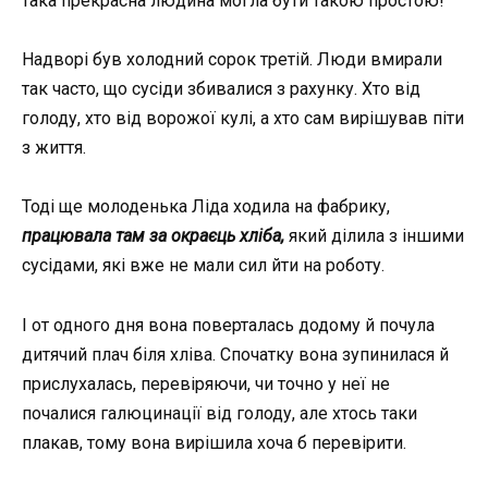
така прекрасна людина могла бути такою простою!
Надворі був холодний сорок третій. Люди вмирали
так часто, що сусіди збивалися з рахунку. Хто від
голоду, хто від ворожої кулі, а хто сам вирішував піти
з життя.
Тоді ще молоденька Ліда ходила на фабрику,
працювала там за окраєць хліба,
який ділила з іншими
сусідами, які вже не мали сил йти на роботу.
І от одного дня вона поверталась додому й почула
дитячий плач біля хліва. Спочатку вона зупинилася й
прислухалась, перевіряючи, чи точно у неї не
почалися галюцинації від голоду, але хтось таки
плакав, тому вона вирішила хоча б перевірити.