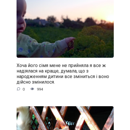
Хоча його сімя мене не прийняла я все ж
надіялася на краще, думала, що з
народженням дитини все зміниться і воно
дійсно змінилося.
0
994