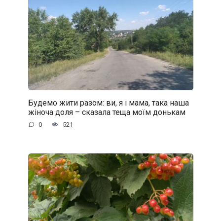
Будемо жити разом: ви, я і мама, така наша
жіноча доля – сказала теща моїм донькам
0
521