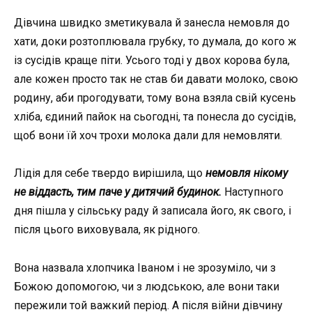
Дівчина швидко зметикувала й занесла немовля до
хати, доки розтоплювала грубку, то думала, до кого ж
із сусідів краще піти. Усього тоді у двох корова була,
але кожен просто так не став би давати молоко, свою
родину, аби прогодувати, тому вона взяла свій кусень
хліба, єдиний пайок на сьогодні, та понесла до сусідів,
щоб вони їй хоч трохи молока дали для немовляти.
Лідія для себе твердо вирішила, що
немовля нікому
не віддасть, тим паче у дитячий будинок.
Наступного
дня пішла у сільську раду й записала його, як свого, і
після цього виховувала, як рідного.
Вона назвала хлопчика Іваном і не зрозуміло, чи з
Божою допомогою, чи з людською, але вони таки
пережили той важкий період. А після війни дівчину