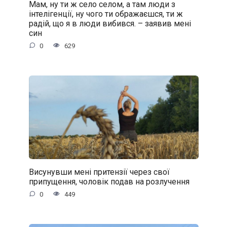
Мам, ну ти ж село селом, а там люди з
інтелігенції, ну чого ти ображаєшся, ти ж
радій, що я в люди вибився. – заявив мені
син
0
629
Висунувши мені притензії через свої
припущення, чоловік подав на розлучення
0
449