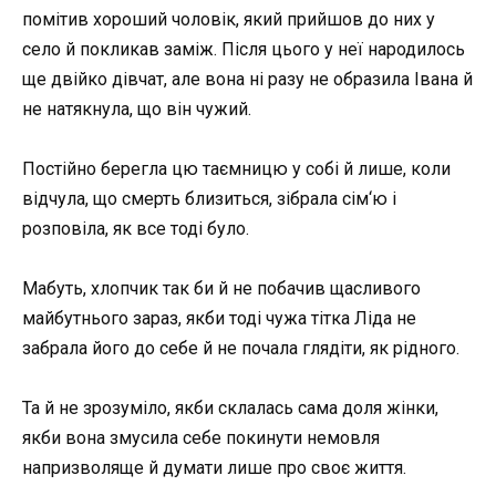
помітив хороший чоловік, який прийшов до них у
село й покликав заміж. Після цього у неї народилось
ще двійко дівчат, але вона ні разу не образила Івана й
не натякнула, що він чужий.
Постійно берегла цю таємницю у собі й лише, коли
відчула, що смерть близиться, зібрала сім‘ю і
розповіла, як все тоді було.
Мабуть, хлопчик так би й не побачив щасливого
майбутнього зараз, якби тоді чужа тітка Ліда не
забрала його до себе й не почала глядіти, як рідного.
Та й не зрозуміло, якби склалась сама доля жінки,
якби вона змусила себе покинути немовля
напризволяще й думати лише про своє життя.