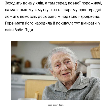
Заходить вона у хлів, а там серед повної порожнечі,
на маленькому жмутку сіна та старому простирадлі
лежить немовля, десь зовсім недавно народжене.
Горе-мати його народила й покинула тут вмирати, у
хліві баби Ліди.
susanin.fun