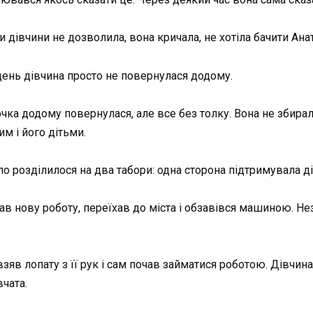
ти дівчини не дозволила, вона кричала, не хотіла бачити Ана
 день дівчина просто не повернулася додому.
очка додому повернулася, але все без толку. Вона не збир
м і його дітьми.
ло розділилося на два табори: одна сторона підтримувала ді
ав нову роботу, переїхав до міста і обзавівся машиною. Не
зяв лопату з її рук і сам почав займатися роботою. Дівчин
вчата.