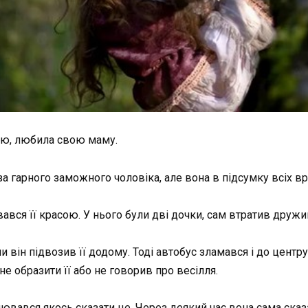
ною, любила свою маму.
за гарного заможного чоловіка, але вона в підсумку всіх в
вався її красою. У нього були дві дочки, сам втратив дружи
він підвозив її додому. Тоді автобус зламався і до центр
 образити її або не говорив про весілля.
лювався якось сказати це. Через деякий час вона сама сказ