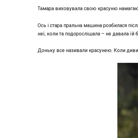
Тамара виховувала свою красуню намагаючи
Ось і стара пральна машина розбилася післ
неї, коли та подорослішала – не давала їй 
Доньку все називали красунею. Коли дивили