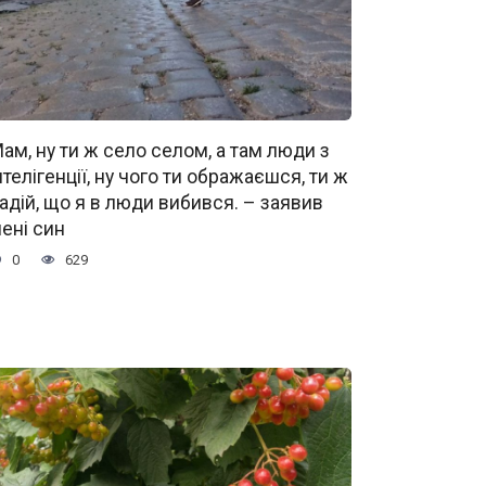
ам, ну ти ж село селом, а там люди з
нтелігенції, ну чого ти ображаєшся, ти ж
адій, що я в люди вибився. – заявив
ені син
0
629