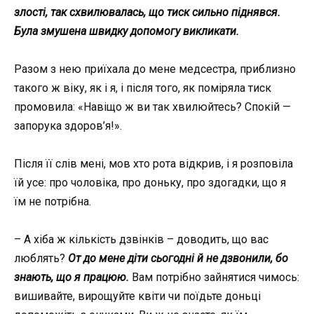
злості, так схвилювалась, що тиск сильно піднявся.
Була змушена швидку допомогу викликати.
Разом з нею приїхала до мене медсестра, приблизно
такого ж віку, як і я, і після того, як поміряла тиск
промовила: «Навіщо ж ви так хвилюйтесь? Спокій —
запорука здоров’я!».
Після її слів мені, мов хто рота відкрив, і я розповіла
їй усе: про чоловіка, про доньку, про здогадки, що я
їм не потрібна.
– А хіба ж кількість дзвінків – доводить, що вас
люблять?
От до мене діти сьогодні й не дзвонили, бо
знають, що я працюю.
Вам потрібно зайнятися чимось:
вишивайте, вирощуйте квіти чи поїдьте доньці