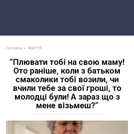
Головна
»
ЖИТТЯ
“Плювати тобі на свою маму!
Ото раніше, коли з батьком
смаколики тобі возили, чи
вчили тебе за свої гроші, то
молодці були! А зараз що з
мене візьмеш?”