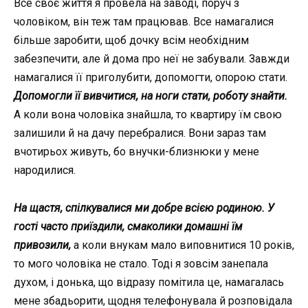
Все своє життя я провела на заводі, поруч з
чоловіком, він теж там працював. Все намагалися
більше заробити, щоб дочку всім необхідним
забезпечити, але й дома про неї не забували. Завжди
намагалися її приголубити, допомогти, опорою стати.
Допомогли її вивчитися, на ноги стати, роботу знайти.
А коли вона чоловіка знайшла, то квартиру їм свою
залишили й на дачу перебралися. Вони зараз там
вчотирьох живуть, бо внучки-близнюки у мене
народилися.
На щастя, спілкувалися ми добре всією родиною. У
гості часто приїздили, смаколики домашні їм
привозили,
а коли внукам мало виповнитися 10 років,
то мого чоловіка не стало. Тоді я зовсім занепала
духом, і донька, що відразу помітила це, намагалась
мене збадьорити, щодня телефонувала й розповідала