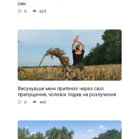
син
0
629
Висунувши мені притензії через свої
припущення, чоловік подав на розлучення
0
449