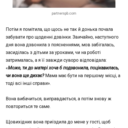
partnerspb.com
Потім я помітила, що щось не так й донька почала
забувати про щоденні дзвінки. Звичайно, наступного
дня вона дзвонила з поясненнями, мов забігалась,
засиділась з дітьми за уроками, чи на роботі
затрималась, а я її завжди суворо відповідала:
«
Може, ти до матері хоча б подзвонила, поцікавилась,
чи вона ще дихає?
Мама має бути на першому місці, а
тоді всі інші справи».
Вона вибачиться, виправдається, а потім знову ж
повториться те саме.
Щовихідних вона приїздила до мене у гості, щоб