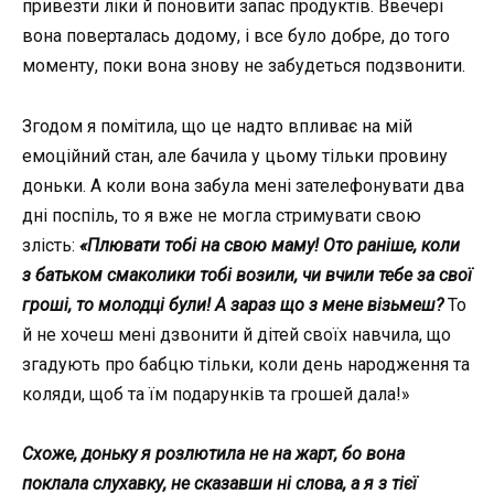
привезти ліки й поновити запас продуктів. Ввечері
вона поверталась додому, і все було добре, до того
моменту, поки вона знову не забудеться подзвонити.
Згодом я помітила, що це надто впливає на мій
емоційний стан, але бачила у цьому тільки провину
доньки. А коли вона забула мені зателефонувати два
дні поспіль, то я вже не могла стримувати свою
злість:
«Плювати тобі на свою маму! Ото раніше, коли
з батьком смаколики тобі возили, чи вчили тебе за свої
гроші, то молодці були! А
зараз що з мене візьмеш?
То
й не хочеш мені дзвонити й дітей своїх навчила, що
згадують про бабцю тільки, коли день народження та
коляди, щоб та їм подарунків та грошей дала!»
Схоже, доньку я розлютила не на жарт, бо вона
поклала слухавку, не сказавши ні слова, а я з тієї