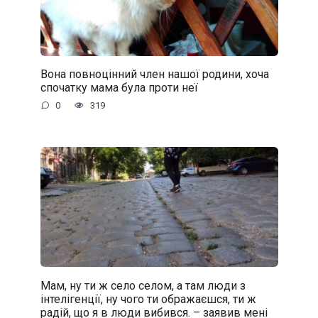
Вона повноцінний член нашої родини, хоча
спочатку мама була проти неї
0
319
Мам, ну ти ж село селом, а там люди з
інтелігенції, ну чого ти ображаєшся, ти ж
радій, що я в люди вибився. – заявив мені