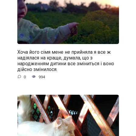
Хоча його сімя мене не прийняла я все ж
надіялася на краще, думала, що з
народженням дитини все зміниться і воно
дійсно змінилося.
0
994