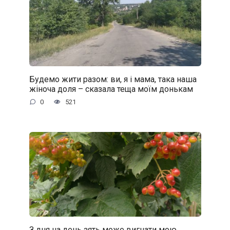
Будемо жити разом: ви, я і мама, така наша
жіноча доля – сказала теща моїм донькам
0
521
З дня на день зять може вигнати мою