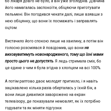
бо лікаря довго не було, а він уже зголоднів. Дівчина
його намагалась заспокоїти, обіцяючи приготувати
пельмені. Він погодився чекати далі, лише взявши з
нею обіцянку, що вони їх посмажать і заправлять
оцтом.
Вистачило його спокою лише на хвилину, а потім він
голосно розсміявся й повідомив, що вони
не
виховуватимуть новонародженого, тому що їхні мами
просто цього не допустять
. Я ледь стримала сміх, бо
це єдине з чим я була згідна з хлопцем на всі 100%.
А потім раптово двоє молодят притихло, і я навіть
зацікавлено кілька разів оберталась у їхній бік, а
вони лише дивилися заворожено на екран
телевізору, де показували немовлят, як їх потрібно
годувати та як міняти підгузки.