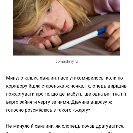
domashniy.ru
Минуло кілька хвилин, і все утихомирилось, коли по
коридору йшла старенька жіночка, і хлопець вирішив
пожартувати про те, що це, мабуть, ще одна вагітна і її
варто зайняти чергу за ними. Дівчина відразу ж
голосно розсміялась з такого «жарту».
Не минуло й хвилини, як хлопець почав дратуватися,