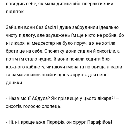
поводив себе, як мала дитина або гіперактивний
підліток.
Зайшли вони без бахіл і дуже забруднили ідеально
чисту підлогу, але зауважень їм ще ніхто не робив, бо
ні лікаря, ні медсестер не було поруч, а я не хотіла
брати це на себе. Спочатку вони сиділи й хихотіли, а
потім їм стало нудно, й вони почали ходити біля
кожного кабінету, читаючи імена та прізвища лікарів
та намагаючись знайти щось «круте» для своєї
доньки.
⁃ Назвімо її Абдула? Як прізвище у цього лікаря?! –
хихотів голосно хлопець.
⁃ Ні, ні, краще вже Парафія, он хірург
Парафійов
!