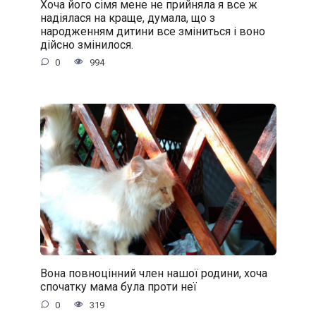
Хоча його сімя мене не прийняла я все ж
надіялася на краще, думала, що з
народженням дитини все зміниться і воно
дійсно змінилося.
0
994
Вона повноцінний член нашої родини, хоча
спочатку мама була проти неї
0
319