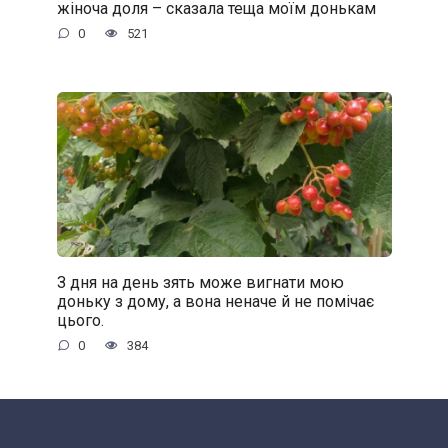
жіноча доля – сказала теща моїм донькам
0
521
З дня на день зять може вигнати мою
доньку з дому, а вона неначе й не помічає
цього.
0
384