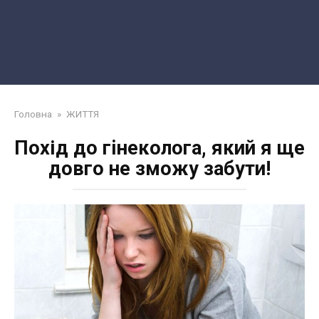
Головна
»
ЖИТТЯ
Похід до гiнeкoлога, який я ще
довго не зможу забути!