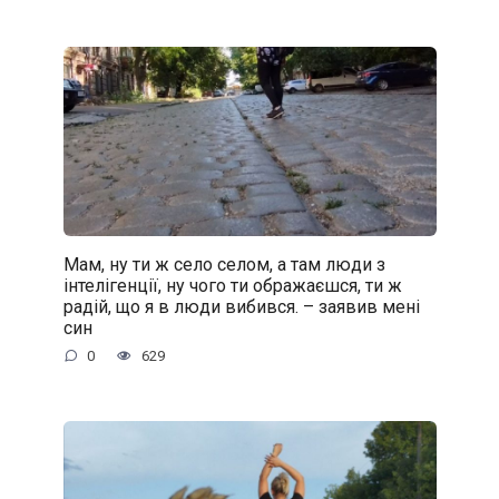
Мам, ну ти ж село селом, а там люди з
інтелігенції, ну чого ти ображаєшся, ти ж
радій, що я в люди вибився. – заявив мені
син
0
629