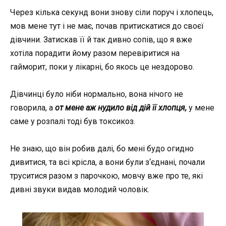
Через кілька секунд вони знову сіли поруч і хлопець,
мов мене тут і не має, почав притискатися до своєї
дівчини. Затискав її й так дивно сопів, що я вже
хотіла порадити йому разом перевіритися на
гайморит, поки у лікарні, бо якось це нездорово.
Дівчинці було ніби нормально, вона нічого не
говорила, а
от мене аж нудило від дій її хлопця,
у мене
саме у розпалі тоді був токсикоз.
Не знаю, що він робив далі, бо мені будо огидно
дивитися, та всі крісла, а вони були з‘єднані, почали
труситися разом з парочкою, мовчу вже про те, які
дивні звуки видав молодий чоловік.