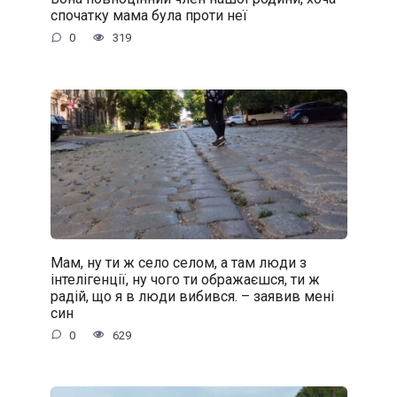
спочатку мама була проти неї
0
319
Мам, ну ти ж село селом, а там люди з
інтелігенції, ну чого ти ображаєшся, ти ж
радій, що я в люди вибився. – заявив мені
син
0
629