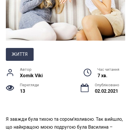
ЖИТТЯ
Автор
Час читання
Xomik Viki
7 хв.
Перегляди
Опубліковано
13
02.02.2021
Я завжди була тихою та сором’язливою. Так вийшло,
що найкращою моєю подругою була Василина –