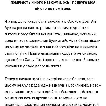
помічають нічого навкруги, ось і подруга моя
нічого не помітила.
Я з першого класу була закохана в Олександра. Він
був на рік за нас старшим, та за ним ледве не з
п’ятого класу бігали всі дівчата. Звичайно, оскільки
село в нас невелике, ми були знайомі, та Саша ніколи
на мене не зважав, а я намагалася ніяк не виявляти
свої почуття. Навіть найкращій подрузі я не сказала,
що люблю Сашу. Так і пронесла я це перше й таємне
кохання й у своє доросле життя.
Тепер я почала частіше зустрічатися з Сашею, та я
цьому не була рада, адже він був з Василиною. Разом
вони влаштовували подвійні побачення, щоб звести
мене з кимось із друзів Саші. Та мене ніхто не
цікавив, я весь час вигадувала «відмазки», чому той