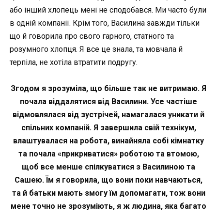
або інший хлопець мені не сподобався. Ми часто були
в одній компанії. Крім того, Василина завжди тільки
що й говорила про свого гарного, статного та
розумного хлопця. Я все це знала, та мовчала й
терпіла, не хотіла втратити подругу.
Згодом я зрозуміла, що більше так не витримаю. Я
почала віддалятися від Василини. Усе частіше
відмовлялася від зустрічей, намагалася уникати й
спільних компаній. Я завершила свій технікум,
влаштувалася на робота, винайняла собі кімнатку
та почала «прикриватися» роботою та втомою,
щоб все менше спілкуватися з Василиною та
Сашею. Їм я говорила, що вони поки навчаються,
та й батьки мають змогу їм допомагати, тож вони
мене точно не зрозуміють, я ж людина, яка багато