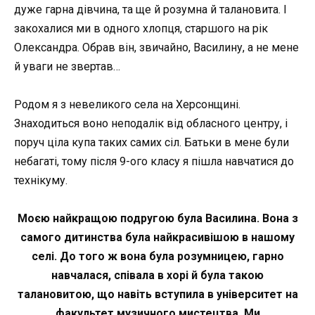
дуже гарна дівчина, та ще й розумна й талановита. І
закохалися ми в одного хлопця, старшого на рік
Олександра. Обрав він, звичайно, Василину, а не мене
й уваги не звертав…
Родом я з невеликого села на Херсонщині.
Знаходиться воно неподалік від обласного центру, і
поруч ціла купа таких самих сіл. Батьки в мене були
небагаті, тому після 9-ого класу я пішла навчатися до
технікуму.
Моєю найкращою подругою була Василина. Вона з
самого дитинства була найкрасивішою в нашому
селі. До того ж вона була розумницею, гарно
навчалася, співала в хорі й була такою
талановитою, що навіть вступила в університет на
факультет музичного мистецтва. Ми