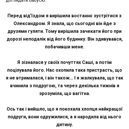
доглядати бабусю.
Перед від’їздом я вирішила востаннє зустрітися з
Олександром. Я знала, що сьогодні він йде з
друзями гуляти. Тому вирішила зачекати його при
дорозі неподалік від його будинку. Він здивувався,
побачивши мене.
Я зізналася у своїх почуттях Саші, а потім
поцілувала його. Нас охопила така пристрасть, що
я не втрималася, і він також… І я жалкувала, що так
вчинила з подругою, та через декілька тижнів я
зрозуміла, що вагітна.
Ось так і вийшло, що я покохала хлопця найкращої
подруги, вони одружилися, а я народила від нього
дитину.