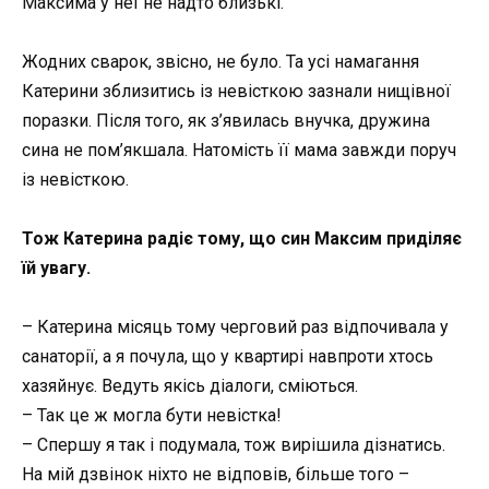
Максима у неї не надто близькі.
Жодних сварок, звісно, не було. Та усі намагання
Катерини зблизитись із невісткою зазнали нищівної
поразки. Після того, як з’явилась внучка, дружина
сина не пом’якшала. Натомість її мама завжди поруч
із невісткою.
Тож Катерина радіє тому, що син Максим приділяє
їй увагу.
– Катерина місяць тому черговий раз відпочивала у
санаторії, а я почула, що у квартирі навпроти хтось
хазяйнує. Ведуть якісь діалоги, сміються.
– Так це ж могла бути невістка!
– Спершу я так і подумала, тож вирішила дізнатись.
На мій дзвінок ніхто не відповів, більше того –