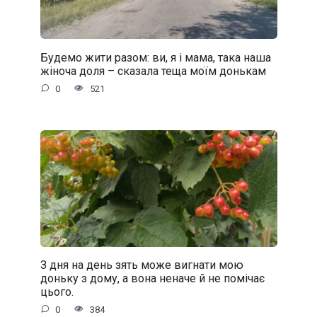
Будемо жити разом: ви, я і мама, така наша
жіноча доля – сказала теща моїм донькам
0
521
З дня на день зять може вигнати мою
доньку з дому, а вона неначе й не помічає
цього.
0
384