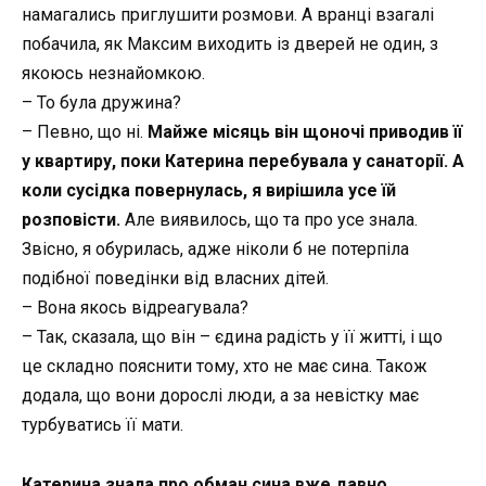
намагались приглушити розмови. А вранці взагалі
побачила, як Максим виходить із дверей не один, з
якоюсь незнайомкою.
– То була дружина?
– Певно, що ні.
Майже місяць він щоночі приводив її
у квартиру, поки Катерина перебувала у санаторії. А
коли сусідка повернулась, я вирішила усе їй
розповісти.
Але виявилось, що та про усе знала.
Звісно, я обурилась, адже ніколи б не потерпіла
подібної поведінки від власних дітей.
– Вона якось відреагувала?
– Так, сказала, що він – єдина радість у її житті, і що
це складно пояснити тому, хто не має сина. Також
додала, що вони дорослі люди, а за невістку має
турбуватись її мати.
Катерина знала про обман сина вже давно.