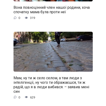
Вона повноцінний член нашої родини, хоча
спочатку мама була проти неї
0
319
Мам, ну ти ж село селом, а там люди з
інтелігенції, ну чого ти ображаєшся, ти ж
радій, що я в люди вибився. – заявив мені
син
0
629