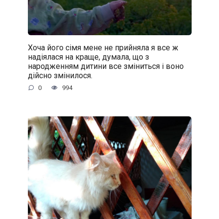
Хоча його сімя мене не прийняла я все ж
надіялася на краще, думала, що з
народженням дитини все зміниться і воно
дійсно змінилося.
0
994