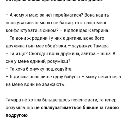
– А чому я маю за неї перейматися? Вона навіть
спілкуватись зі мною не бажає, тож нащо мені
конфліктувати із сином? – відповідає Катерина.
– Та вони ж родини і у них є дитина, вона його
дружина і він має обов’язки. – зауважує Тамара.
– Та й що? Сьогодні вона дружина, завтра – інша. А
син у мене єдиний, розумієш?
– Та хоча б онучку пошкодуйте.
– Її дитина знає лише одну бабусю – маму невістки, а
на мене вони не зважають.
Тамара не хотіла більше щось пояснювати, та тепер
розуміла, що
не спілкуватиметься більше із такою
подругою
.