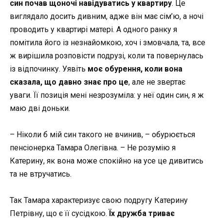
син почав щоночі навідуватись у квартиру
. Це
виглядало досить дивним, адже він має сім’ю, а ночі
проводить у квартирі матері. А одного ранку я
помітила його із незнайомкою, хоч і змовчала, та, все
ж вирішила розповісти подрузі, коли та повернулась
із відпочинку. Уявіть
моє обурення, коли вона
сказала, що давно знає про це
, але не звертає
уваги. Її позиція мені незрозуміла: у неї один син, я ж
маю дві доньки.
– Ніколи б мій син такого не вчинив, – обурюється
пенсіонерка Тамара Олегівна. – Не розумію я
Катерину, як вона може спокійно на усе це дивитись
та не втручатись.
Так Тамара характеризує свою подругу Катерину
Петрівну, що є її сусідкою.
Їх дружба триває