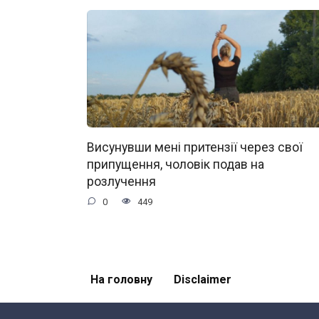
Висунувши мені притензії через свої
припущення, чоловік подав на
розлучення
0
449
На головну
Disclaimer