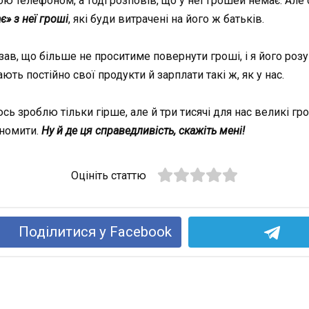
 телефоном, а тоді розповів, що у неї грошей немає. Але 
є» з неї гроші
, які буди витрачені на його ж батьків.
ав, що більше не проситиме повернути гроші, і я його роз
ють постійно свої продукти й зарплати такі ж, як у нас.
ь зроблю тільки гірше, але й три тисячі для нас великі грош
ономити.
Ну й де ця справедливість, скажіть мені!
Оцініть статтю
Поділитися у Facebook