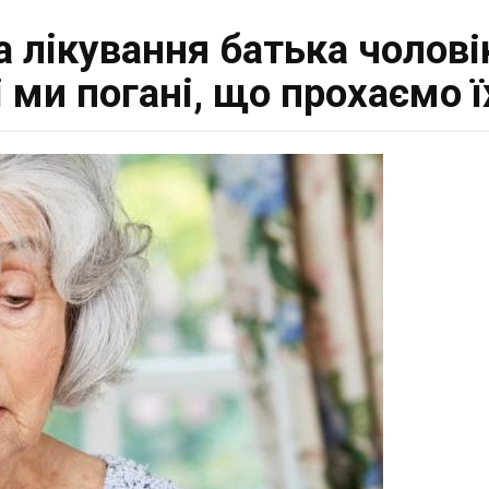
 лiкyвaння батька чолові
і ми погані, що прохаємо 