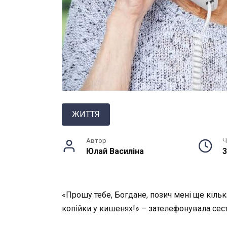
ЖИТТЯ
Автор
Ч
Юлай Василiна
3
«Прошу тебе, Богдане, позич мені ще кілька
копійки у кишенях!» – зателефонувала сест