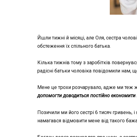
Йшли тижні й місяці, але Оля, сестра чоло
обстеження їх спільного батька.
Кілька тижнів тому з заробітків повернувся
радісні батьки чоловіка повідомили нам, щ
Мене це трохи розчарувало, адже ми теж жи
допомогти доводиться постійно економити 
Позичили ми його сестрі 6 тисяч гривень, і
намагався відмовити мене від такого бажан