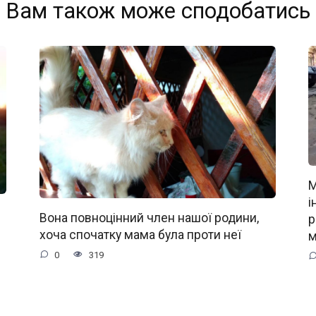
Вам також може сподобатись
М
і
Вона повноцінний член нашої родини,
р
хоча спочатку мама була проти неї
м
0
319