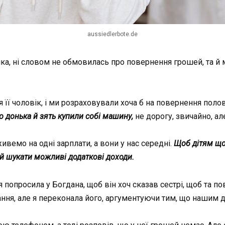
aussiedlerbote.de
віка, ні словом не обмовилась про повернення грошей, та й 
 її чоловік, і ми розраховували хоча б на повернення поло
о донька й зять купили собі машину,
не дорогу, звичайно, а
вемо на одні зарплати, а вони у нас середні.
Щоб дітям щос
й шукати можливі додаткові доходи.
 я попросила у Богдана, щоб він хоч сказав сестрі, щоб та п
ня, але я переконала його, аргументуючи тим, що нашим ді