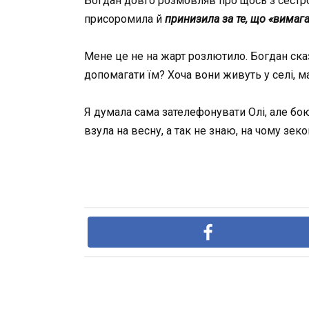
Богдан довго розмовляв про щось з сестрою
присоромила й
п
ринизила за те, що «вимага
Мене це не на жарт розлютило. Богдан сказ
допомагати їм? Хоча вони живуть у селі, ма
Я думала сама зателефонувати Олі, але боюс
взула на весну, а так не знаю, на чому зек