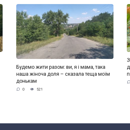
З
д
Будемо жити разом: ви, я і мама, така
п
наша жіноча доля – сказала теща моїм
донькам
0
521