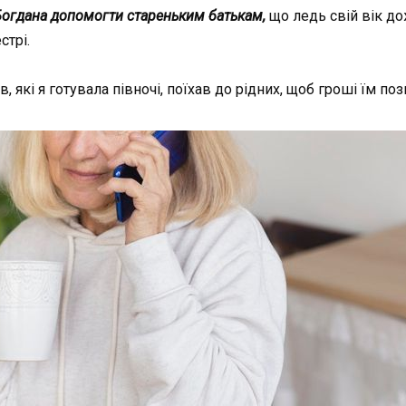
Богдана допомогти стареньким батькам,
що ледь свій вік до
стрі.
 які я готувала півночі, поїхав до рідних, щоб гроші їм поз