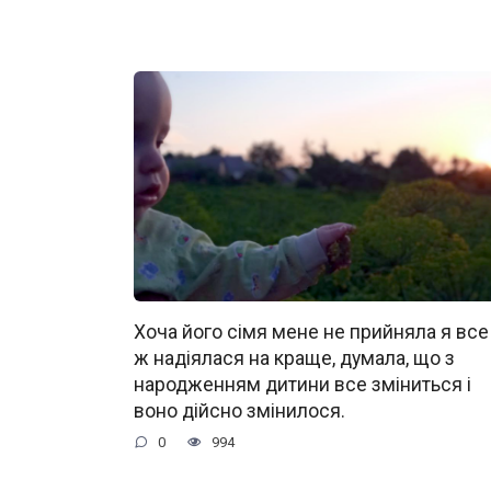
Хоча його сімя мене не прийняла я все
ж надіялася на краще, думала, що з
народженням дитини все зміниться і
воно дійсно змінилося.
0
994