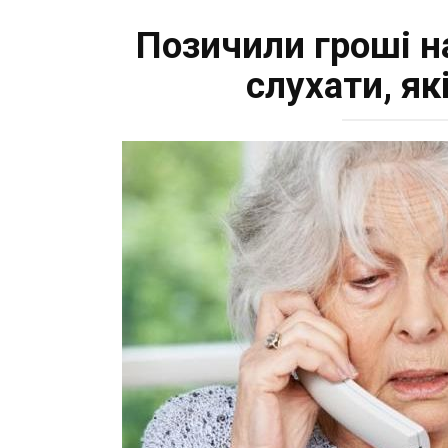
Позичили гроші на
слухати, як