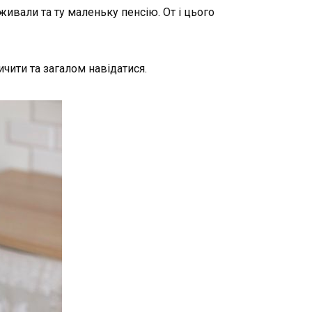
живали та ту маленьку пенсію. От і цього
ичити та загалом навідатися.