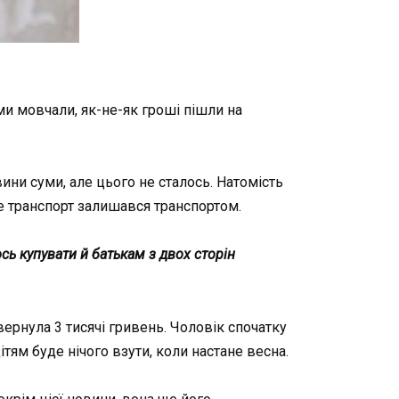
ми мовчали, як-не-як гроші пішли на
вини суми, але цього не сталось. Натомість
ле транспорт залишався транспортом.
ь купувати й батькам з двох сторін
овернула 3 тисячі гривень. Чоловік спочатку
тям буде нічого взути, коли настане весна.