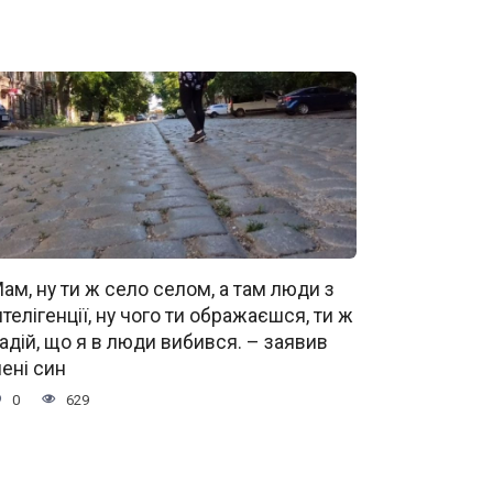
ам, ну ти ж село селом, а там люди з
нтелігенції, ну чого ти ображаєшся, ти ж
адій, що я в люди вибився. – заявив
ені син
0
629