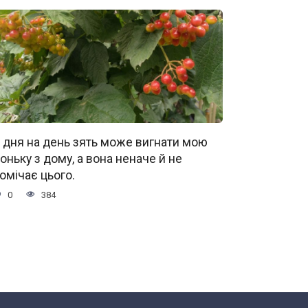
 дня на день зять може вигнати мою
оньку з дому, а вона неначе й не
омічає цього.
0
384