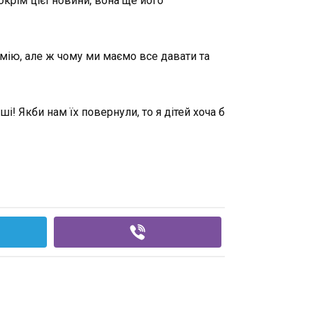
окрім цієї новини, вона ще його
умію, але ж чому ми маємо все давати та
і! Якби нам їх повернули, то я дітей хоча б