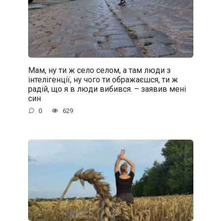
Мам, ну ти ж село селом, а там люди з
інтелігенції, ну чого ти ображаєшся, ти ж
радій, що я в люди вибився. – заявив мені
син
0
629