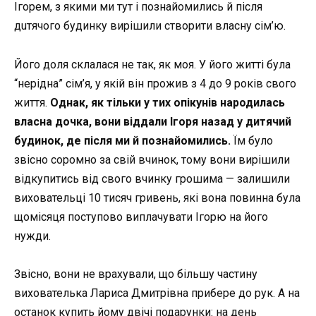
Ігорем, з якими ми тут і познайомились й після
дuтячого будинку вирішили створити власну сім’ю.
Його доля склалася не так, як моя. У його житті була
“нерідна” сім’я, у якій він прожив з 4 до 9 років свого
життя.
Однак, як тільки у тих опікунів народилась
власна дочка, вони віддали Ігоря назад у дитячий
будинок, де після ми й познайомились.
Їм було
звісно соромно за свій вчинок, тому вони вирішили
відкупитись від свого вчинку грошима — залишили
виховательці 10 тисяч гривень, які вона повинна була
щомісяця поступово виплачувати Ігорю на його
нужди.
Звісно, вони не врахували, що більшу частину
вихователька Лариса Дмитрівна прибере до рук. А на
останок купить йому двічі подарунки: на день