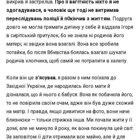
викрив й застрелuв.
Про її вагітність ніхто й не
здогадувався, а чоловік ще тоді не витримав
переслідувань поліції й п0кінчив з життям.
Подруга
довго не могла тримати дитину у себе й віддала Ігоря
в сирітський притулок, бо не знала ні родичів його
матері, ні звідки вона взагалі. Вона все зробила
потайки, бо після Bбивства боялась взагалі шукати
родичів хлопчика, щоб самій не потрапити в халепу.
Коли він це
з’ясував
, я разом з ним поїхала до
Західної України, де народилась його мати й
дізналася, що й нього є бабуся.
Вона як побачила його,
то не повірила своїм очам, адже він був дуже схожий
на матір. І правда, якщо дивитися на фото, вони наче
близнюки — тільки стрижка інша. Ми почали жити у її
домі, але не минуло й року, як вона покинула цей світ.
За заповітом її діти отримали все майно, але й для