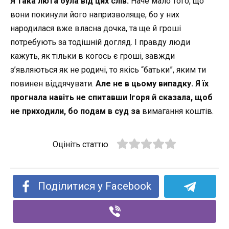
Я така люта була від цих слів.
Наче мало того, що
вони покинули його напризволяще, бо у них
народилася вже власна дочка, та ще й гроші
потребують за тодішній догляд. І правду люди
кажуть, як тільки в когось є гроші, завжди
з’являються як не родичі, то якісь “батьки”, яким ти
повинен віддячувати.
Але не в цьому випадку. Я їх
прогнала навіть не спитавши Ігоря й сказала, щоб
не приходили, бо подам в суд за
вимагання коштів.
Оцініть статтю
Поділитися у Facebook