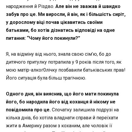
народження й Різдво.
Але він не зважав й швидко
забув про це. Ми виросли, й він, як і більшість сиріт,
у дорослому віці почав цікавитись своїми
батьками, бо хотів дізнатись відповіді на одне
питання: “Чому його покинули?”
Я, на відміну від нього, знала свою сім’ю, бо до
дитячого притулку потрапила у 9 років після того, як
мою матір-алког0лічку позбавили батьківських прав!
Його ситуація була більш трагічною.
Одного дня, він вияснив, що його мати покинула
його, бо народила його від коханця й нікому не
повідомила про це.
Спочатку залишила подрузі на
кілька днів, бо хотіла владнати справи й переїхати
жити в Америку разом з коханим, але чоловік її