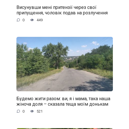
Висунувши мені притензії через свої
припущення, чоловік подав на розлучення
0
449
Будемо жити разом: ви, я і мама, така наша
жіноча доля – сказала теща моїм донькам
0
521