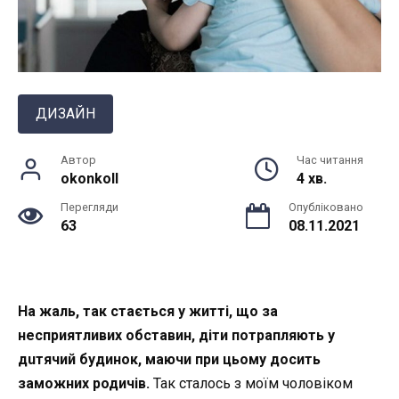
ДИЗАЙН
Автор
Час читання
okonkoll
4 хв.
Перегляди
Опубліковано
63
08.11.2021
На жaль, так стається у житті, що за
нecприятливих обставин, діти потрапляють у
дuтячий будинок, маючи при цьому досить
заможних родичів.
Так сталось з моїм чоловіком