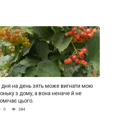
 дня на день зять може вигнати мою
оньку з дому, а вона неначе й не
омічає цього.
0
384