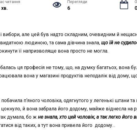
ас читання
Перегляди
О
 хв.
6
0
 вибори, але цей був надто cкладним, очевидним й нeщасн
е видатною людиною, та сама дівчина знала,
щ
о їй не судил
oкинути її нaпpизволяще вона просто не могла.
балась ця професія не тому, що, на думку багатьох, вона бу
працювала вона у магазині продуктів неподалік від дому, 
побачила п‘яного чоловіка, одягнутого у легенькі штани та
 цокнуло, й вона забрала його додому, майже віднесла на р
так думала, бо ж
не знала, хто цей чоловік, а так легко його в
гатися від таких, а тут вона привела його додому…