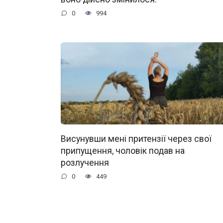
0
994
Висунувши мені притензії через свої
припущення, чоловік подав на
розлучення
0
449