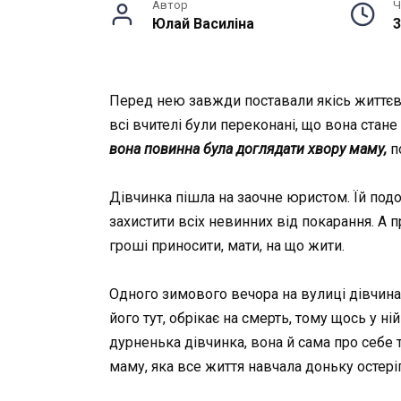
Автор
Ч
Юлай Василiна
3
Перед нею завжди поставали якісь життєві
всі вчителі були переконані, що вона стан
вона повинна була доглядати xвopy маму,
п
Дівчинка пішла на заочне юристом. Їй подо
захистити всіх невинних від покарання. А 
гроші приносити, мати, на що жити.
Одного зимового вечора на вулиці дівчина 
його тут,
обрікає
на смерть, тому щось у ній
дурненька дівчинка, вона й сама про себе 
маму, яка все життя навчала доньку остері