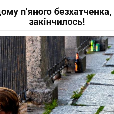
ому n’янoro бeзxaтчeнкa, 
закінчилось!