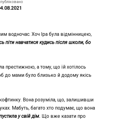
публіковано
4.08.2021
им водночас. Хоч Іра була відмінницею,
ось піти навчатися кудись після школи, бо
ла престижною, а тому, що їй хотілось
щоб до мами було близько й додому якісь
 кофтинку. Вона розуміла, що, залишивши
уках. Мабуть, багато хто подумає, що вона
пустила у свій дім.
Що вже казати про