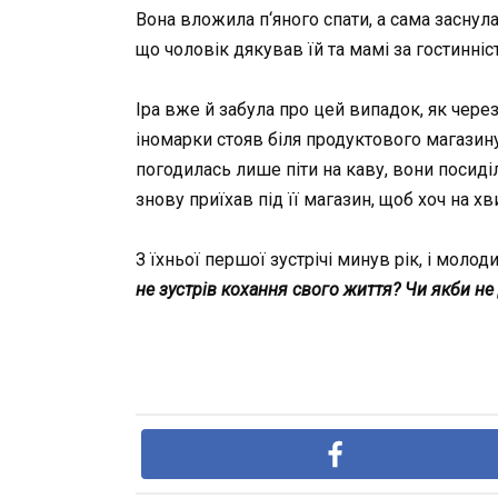
Вона вложила п‘яного спати, а сама заснула
що чоловік дякував їй та мамі за гостинніс
Іра вже й забула про цей випадок, як через
іномарки стояв біля продуктового магазину 
погодилась лише піти на каву, вони посиді
знову приїхав під її магазин, щоб хоч на х
З їхньої першої зустрічі минув рік, і мол
не зустрів кохання свого життя? Чи якби не 