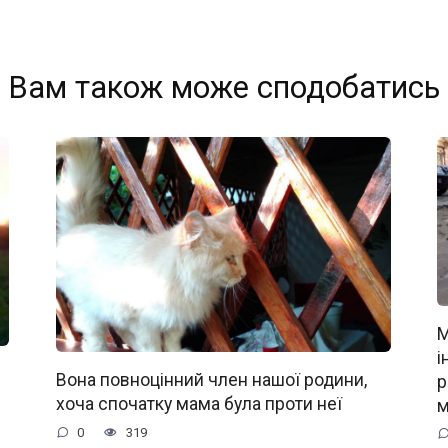
Вам також може сподобатись
М
і
Вона повноцінний член нашої родини,
р
хоча спочатку мама була проти неї
м
0
319