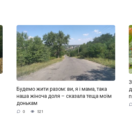
З
д
Будемо жити разом: ви, я і мама, така
п
наша жіноча доля – сказала теща моїм
донькам
0
521