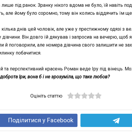
 лише під ранок. Зранку нікого вдома не було, їй навіть по
ть, але йому було соромно, тому він колись віддячить їм ще
 кілька днів цей чоловік, але уже у престижному одязі з ве
дівчини. Він довго їй дякував і запросив на вечерю, щоб я
ли й поговорили, але номера дівчина свого залишити не зах
вилинку побачитися.
одий та перспективний красень Роман веде Іру під вінець. 
доброта Іри, вона б і не зрозуміла, що таке любов?
Оцініть статтю
Поділитися у Facebook