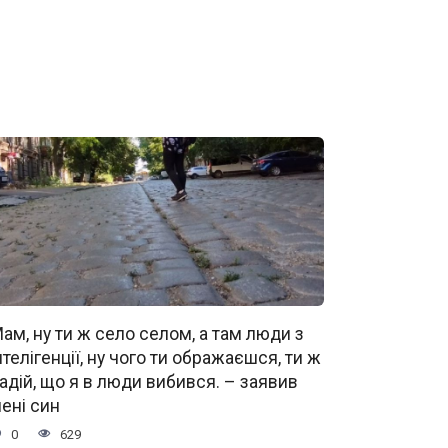
ам, ну ти ж село селом, а там люди з
нтелігенції, ну чого ти ображаєшся, ти ж
адій, що я в люди вибився. – заявив
ені син
0
629