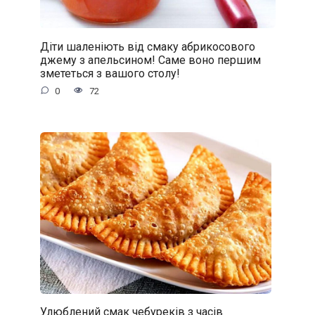
Діти шаленіють від смаку абрикосового
джему з апельсином! Саме воно першим
змететься з вашого столу!
0
72
Улюблений смак чебуреків з часів