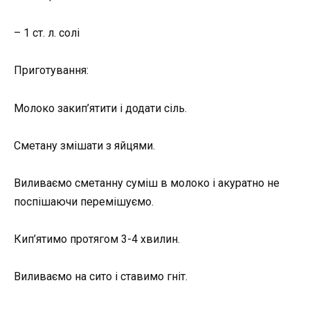
– 1 ст. л. солі
Приготування:
Молоко закип’ятити і додати сіль.
Сметану змішати з яйцями.
Виливаємо сметанну суміш в молоко і акуратно не
поспішаючи перемішуємо.
Кип’ятимо протягом 3-4 хвилин.
Виливаємо на сито і ставимо гніт.