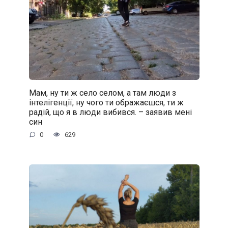
Мам, ну ти ж село селом, а там люди з
інтелігенції, ну чого ти ображаєшся, ти ж
радій, що я в люди вибився. – заявив мені
син
0
629