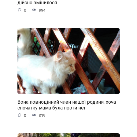
дійсно змінилося.
0
994
Вона повноцінний член нашої родини, хоча
спочатку мама була проти неї
0
319