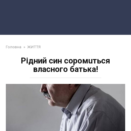
Головна
»
ЖИТТЯ
Рідний син copoмuтьcя
власного батька!