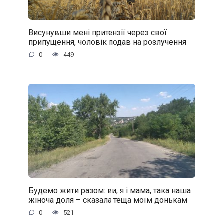
Висунувши мені притензії через свої
припущення, чоловік подав на розлучення
0
449
Будемо жити разом: ви, я і мама, така наша
жіноча доля – сказала теща моїм донькам
0
521