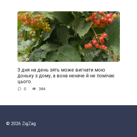
З дня на день зять може вигнати мою
доньку з дому, а вона неначе й не помічає
цього.
0
384
© 2026 ZigZag