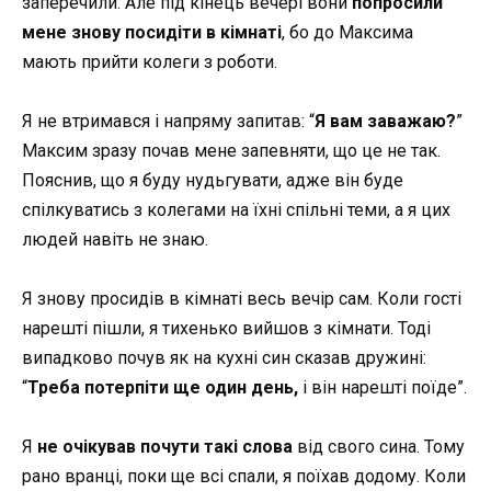
заперечили. Але під кінець вечері вони
попросили
мене знову посидіти в кімнаті
, бо до Максима
мають прийти колеги з роботи.
Я не втримався і напряму запитав: “
Я вам заважаю?
”
Максим зразу почав мене запевняти, що це не так.
Пояснив, що я буду нудьгувати, адже він буде
спілкуватись з колегами на їхні спільні теми, а я цих
людей навіть не знаю.
Я знову просидів в кімнаті весь вечір сам. Коли гості
нарешті пішли, я тихенько вийшов з кімнати. Тоді
випадково почув як на кухні син сказав дружині:
“
Треба потерпіти ще один день,
і він нарешті поїде”.
Я
не очікував почути такі слова
від свого сина. Тому
рано вранці, поки ще всі спали, я поїхав додому. Коли