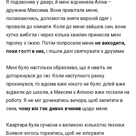
Я подзвонив у двері, й мені відчинила Аліна –
дружина Максима. Вона привітала мене,
посміхаючись, допомогла зняти верхній одяг і
провела до кімнати. Коли до мене зайшов син, вона
хутко вибігла і через кілька хвилин принесла мені
тарілку з їжею. Потім попросили мене
не виходити,
поки гості в них,
і пішли далі святкувати з друзями.
Мені було настільки образливо, що я навіть не
доторкнувся до їжі. Коли наступного ранку
прокинувся, то вдома вже нікого не було: дітей вже
відвели до школи, а Максим з Аліною вже поїхали на
роботу. Я не міг дочекатись вечора, щоб запитати в
сина,
чому він так дивно вчинив
щодо мене.
Квартира була сучасна з великою кількістю техніки.
Боявся чогось торкатись, щоб не зіпсувати.