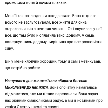
промовила вона й почала плакати.
Мені її так по-людськи шкода стало. Вона ж цього
всього не заслуговувала, все життя для сина
старалась, а він з нею так чинить… От і скупила я у неї
все, що там було й оплатила таксі додому. А сама,
повернувшись додому, вирішила про все розповісти
сину.
Він у мене хлопчик хороший, тому й сам зметикував,
що потрібно робити.
Наступного дня ми вже їхали збирати Євгенію
Миколаївну до нас жити.
Вона спочатку намагалась
відмовитися, але ми її таки переконали. Вона зараз
нас різними смаколиками радує, а ми її новинами про
успіхи Олега у школі та спорті.