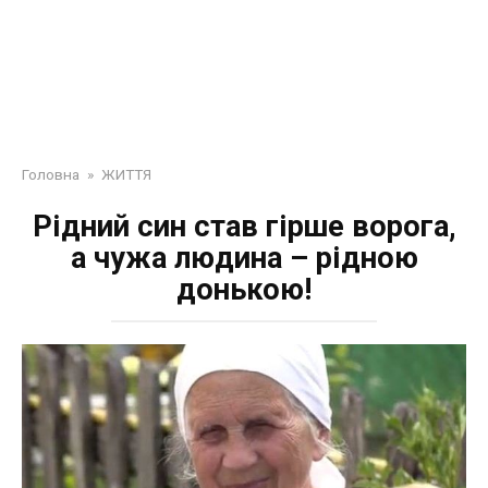
Головна
»
ЖИТТЯ
Рідний син став гірше ворога,
а чужа людина – рідною
донькою!