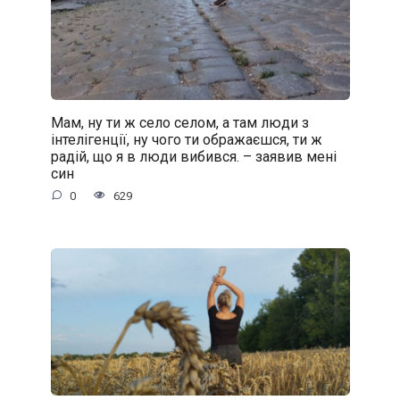
Мам, ну ти ж село селом, а там люди з
інтелігенції, ну чого ти ображаєшся, ти ж
радій, що я в люди вибився. – заявив мені
син
0
629