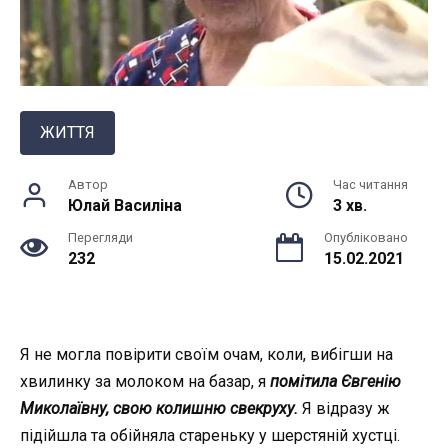
ЖИТТЯ
Автор
Час читання
Юлай Василiна
3 хв.
Перегляди
Опубліковано
232
15.02.2021
Я не могла повірити своїм очам, коли, вибігши на
хвилинку за молоком на базар, я
помітила Євгенію
Миколаївну, свою колишню свекруху.
Я відразу ж
підійшла та обійняла стареньку у шерстяній хустці.