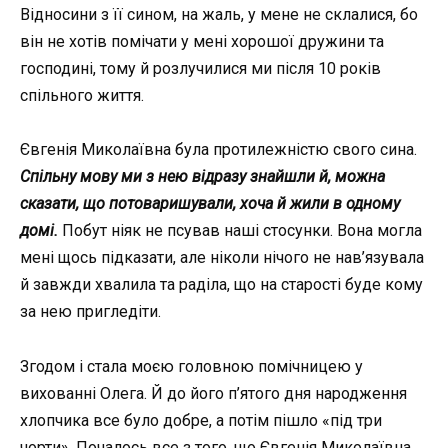
Відносини з її сином, на жаль, у мене не склалися, бо
він не хотів помічати у мені хорошої дружини та
господині, тому й розлучилися ми після 10 років
спільного життя.
Євгенія Миколаївна була протилежністю свого сина.
Спільну мову ми з нею відразу знайшли й, можна
сказати, що потоваришували, хоча й жили в одному
домі.
Побут ніяк не псував наші стосунки. Вона могла
мені щось підказати, але ніколи нічого не нав’язувала
й завжди хвалила та раділа, що на старості буде кому
за нею пригледіти.
Згодом і стала моєю головною помічницею у
вихованні Олега. Й до його п’ятого дня народження
хлопчика все було добре, а потім пішло «під три
чорти». Почалось все з того, що Євгенія Миколаївна