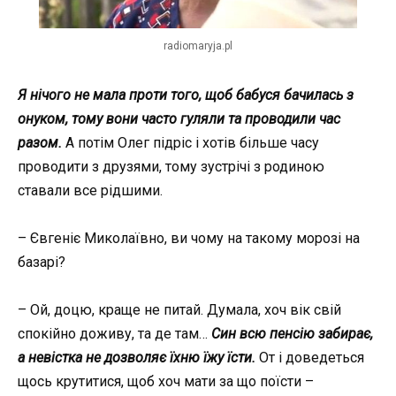
radiomaryja.pl
Я нічого не мала проти того, щоб бабуся бачилась з
онуком, тому вони часто гуляли та проводили час
разом.
А потім Олег підріс і хотів більше часу
проводити з друзями, тому зустрічі з родиною
ставали все рідшими.
– Євгеніє Миколаївно, ви чому на такому морозі на
базарі?
– Ой, доцю, краще не питай. Думала, хоч вік свій
спокійно доживу, та де там…
Син
всю пенсію забирає,
а невістка не дозволяє їхню їжу їсти.
От і доведеться
щось крутитися, щоб хоч мати за що поїсти –