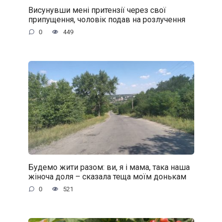
Висунувши мені притензії через свої
припущення, чоловік подав на розлучення
0
449
Будемо жити разом: ви, я і мама, така наша
жіноча доля – сказала теща моїм донькам
0
521