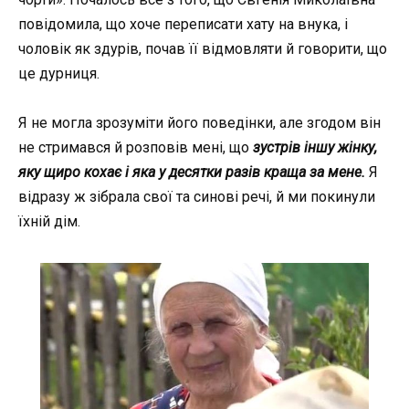
повідомила, що хоче переписати хату на внука, і
чоловік як здурів, почав її відмовляти й говорити, що
це дурниця.
Я не могла зрозуміти його поведінки, але згодом він
не стримався й розповів мені, що
з
устрів іншу жінку,
яку щиро кохає і яка у десятки разів краща за мене.
Я
відразу ж зібрала свої та синові речі, й ми покинули
їхній дім.